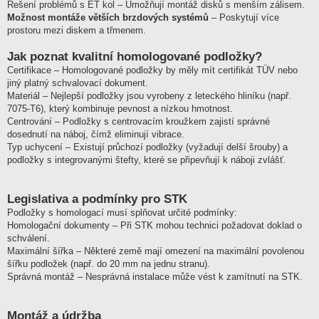
Řešení problémů s ET kol – Umožňují montáž disků s menším zálisem.
Možnost montáže větších brzdových systémů
– Poskytují více
prostoru mezi diskem a třmenem.
Jak poznat kvalitní homologované podložky?
Certifikace – Homologované podložky by měly mít certifikát TÜV nebo
jiný platný schvalovací dokument.
Materiál – Nejlepší podložky jsou vyrobeny z leteckého hliníku (např.
7075-T6), který kombinuje pevnost a nízkou hmotnost.
Centrování – Podložky s centrovacím kroužkem zajistí správné
dosednutí na náboj, čímž eliminují vibrace.
Typ uchycení – Existují průchozí podložky (vyžadují delší šrouby) a
podložky s integrovanými štefty, které se připevňují k náboji zvlášť.
Legislativa a podmínky pro STK
Podložky s homologací musí splňovat určité podmínky:
Homologační dokumenty – Při STK mohou technici požadovat doklad o
schválení.
Maximální šířka – Některé země mají omezení na maximální povolenou
šířku podložek (např. do 20 mm na jednu stranu).
Správná montáž – Nesprávná instalace může vést k zamítnutí na STK.
Montáž a údržba