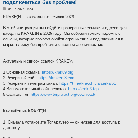
подключиться без проблем!
P
05.07.2026, 19:31
ř
í
KRAKE)N — актуальные ссылки 2026
s
p
ě
В этой инструкции вы найдёте проверенные ссылки и адреса для
v
входа на KRAKE)N в 2025 году. Мы собрали только надёжные
e
k
ссылки, которые помогут обойти ограничения и подключиться к
маркетплейсу без проблем и с полной анонимностью.
Актуальный список ссылок KRAKE)N
1 Основная ссылка:
https://krak69.org
2 Резервный сайт:
https://kraken-3.com
3 Резервный телеграм канал:
https://t.me/krakofficialzerkalo1
4 Вспомогательный сайт-зеркало:
https://krak-3.top
5 Скачать Tor:
https://www.torproject.org/download/
Как войти на KRAKE)N
1. Сначала установите Tor браузер — он нужен для доступа к
даркнету.