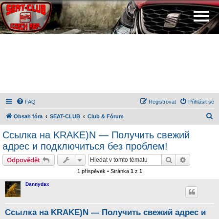
FAQ
Registrovat
Přihlásit se
H
Obsah fóra
SEAT-CLUB
Club & Fórum
l
Ссылка на KRAKE)N — Получить свежий
e
адрес и подключиться без проблем!
d
Hledat
Pokročilé 
Odpovědět
a
1 příspěvek • Stránka
1
z
1
t
Dannydax
Ссылка на KRAKE)N — Получить свежий адрес и