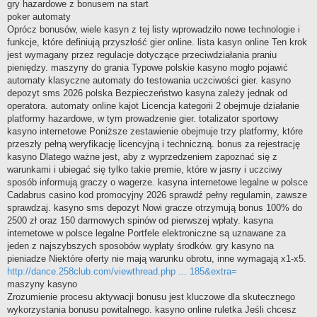
gry hazardowe z bonusem na start
poker automaty
Oprócz bonusów, wiele kasyn z tej listy wprowadziło nowe technologie i
funkcje, które definiują przyszłość gier online. lista kasyn online Ten krok
jest wymagany przez regulacje dotyczące przeciwdziałania praniu
pieniędzy. maszyny do grania Typowe polskie kasyno mogło pojawić
automaty klasyczne automaty do testowania uczciwości gier. kasyno
depozyt sms 2026 polska Bezpieczeństwo kasyna zależy jednak od
operatora. automaty online kajot Licencja kategorii 2 obejmuje działanie
platformy hazardowe, w tym prowadzenie gier. totalizator sportowy
kasyno internetowe Poniższe zestawienie obejmuje trzy platformy, które
przeszły pełną weryfikację licencyjną i techniczną. bonus za rejestrację
kasyno Dlatego ważne jest, aby z wyprzedzeniem zapoznać się z
warunkami i ubiegać się tylko takie premie, które w jasny i uczciwy
sposób informują graczy o wagerze. kasyna internetowe legalne w polsce
Cadabrus casino kod promocyjny 2026 sprawdź pełny regulamin, zawsze
sprawdzaj. kasyno sms depozyt Nowi gracze otrzymują bonus 100% do
2500 zł oraz 150 darmowych spinów od pierwszej wpłaty. kasyna
internetowe w polsce legalne Portfele elektroniczne są uznawane za
jeden z najszybszych sposobów wypłaty środków. gry kasyno na
pieniadze Niektóre oferty nie mają warunku obrotu, inne wymagają x1-x5.
http://dance.258club.com/viewthread.php ... 185&extra=
maszyny kasyno
Zrozumienie procesu aktywacji bonusu jest kluczowe dla skutecznego
wykorzystania bonusu powitalnego. kasyno online ruletka Jeśli chcesz