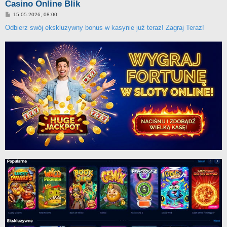
Casino Online Blik
P
15.05.2026, 08:00
ř
í
Odbierz swój ekskluzywny bonus w kasynie już teraz! Zagraj Teraz!
s
p
ě
v
e
k