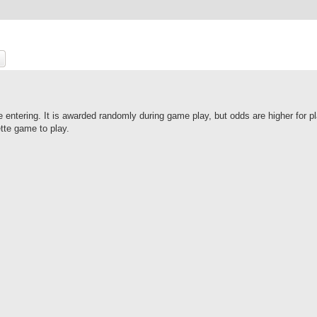
at
Pokročilé hledání
e entering. It is awarded randomly during game play, but odds are higher for p
tte game to play.