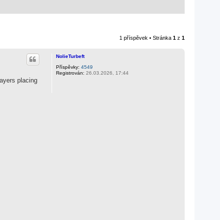
1 příspěvek • Stránka
1
z
1
NolieTurbeft
Příspěvky:
4549
Registrován:
26.03.2026, 17:44
layers placing