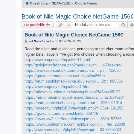
Obsah fóra
SEAT-CLUB
Club & Fórum
Book of Nile Magic Choice NetGame 156€
Hled
Odpovědět
Book of Nile Magic Choice NetGame 156€
P
od
NolieTurbeft
»
03.07.2026, 10:28
ř
í
Read the rules and guidelines pertaining to the chat room befor
s
higher bets. YouвЂ™ve got two choices when choosing a roule
p
ě
http://www.prepody.ru/topic85911.html
v
http://gzdsjw.tech/forum.php?mod=viewth ... 460&extra=
e
k
https://www.silencertalk.com/forum/view ... p?t=712898
https://gravatar.com/luminouswildlyb4fca856fb
http://forum.spolokmedikovke.sk/viewtop ... 2&t=880532
http://www.prepody.ru/topic58531.html
http://mirosovak.edoras.cz/viewtopic.php?f=3&t=98122
https://mmomakemoneyonline.net/threads/ ... as.534923/
https://earthpeopletechnology.com/forum ... 3252921914
http://horsecity.ru/phpBB3/viewtopic.php?f=25&t=191292
https://gravatar.com/talebrisklyd3cfd89715
https://www.ww2.site/forum/viewtopic.ph ... 86#p152786
https://www.clubhombre.com/mybb/showthr ... ?tid=20838
http://www.horsecity.ru/phpBB3/viewtopi ... 0&t=207560