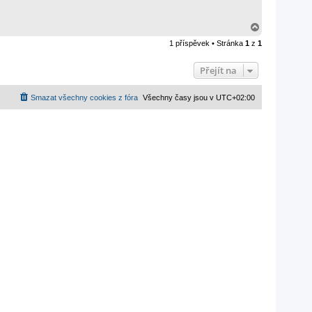
N
a
1 příspěvek • Stránka
1
z
1
h
o
r
Přejít na
u
Smazat všechny cookies z fóra
Všechny časy jsou v
UTC+02:00