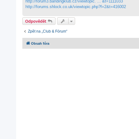
http://forum3.bandingklub.cz/viewtopic. ... &t=1111033
http://forums.shlock.co.uk/viewtopic.php?f=2&t=416002
Odpovědět
Zpět na „Club & Fórum“
Obsah fóra