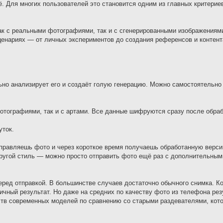
щё. Для многих пользователей это становится одним из главных критерие
ак с реальными фотографиями, так и с сгенерированными изображениями
ценариях — от личных экспериментов до создания референсов и контент
но анализирует его и создаёт голую генерацию. Можно самостоятельно
отографиями, так и с артами. Все данные шифруются сразу после обраб
уток.
тправляешь фото и через короткое время получаешь обработанную верс
ругой стиль — можно просто отправить фото ещё раз с дополнительным
еред отправкой. В большинстве случаев достаточно обычного снимка. К
ичный результат. Но даже на средних по качеству фото из телефона рез
ств современных моделей по сравнению со старыми раздевателями, кот