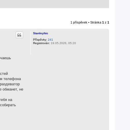
1 příspěvek • Stránka
1
z
1
Stanleyhic
Příspěvky:
241
Registrován:
19.05.2026, 05:20
учаешь
остей
ом телефона
"раздеватор
е обманет, не
тебя на
 собирать