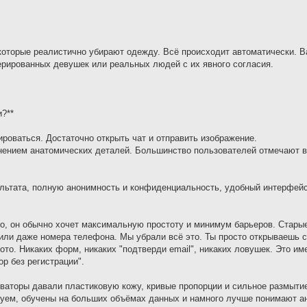
которые реалистично убирают одежду. Всё происходит автоматически. 
ерированных девушек или реальных людей с их явного согласия.
и?**
ироваться. Достаточно открыть чат и отправить изображение.
нением анатомических деталей. Большинство пользователей отмечают 
льтата, полную анонимность и конфиденциальность, удобный интерфейс 
тно, он обычно хочет максимальную простоту и минимум барьеров. Стары
 или даже номера телефона. Мы убрали всё это. Ты просто открываешь с
то. Никаких форм, никаких "подтверди email", никаких ловушек. Это име
р без регистрации".
еваторы давали пластиковую кожу, кривые пропорции и сильное размыти
уем, обучены на больших объёмах данных и намного лучше понимают а