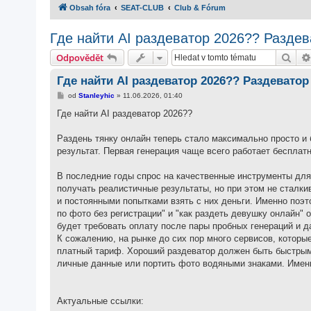
Obsah fóra
SEAT-CLUB
Club & Fórum
Где найти AI раздеватор 2026?? Раздев
Hled
Odpovědět
Где найти AI раздеватор 2026?? Раздевато
P
od
Stanleyhic
»
11.06.2026, 01:40
ř
í
Где найти AI раздеватор 2026??
s
p
ě
Раздень тянку онлайн теперь стало максимально просто и
v
результат. Первая генерация чаще всего работает бесплатн
e
k
В последние годы спрос на качественные инструменты для
получать реалистичные результаты, но при этом не сталк
и постоянными попытками взять с них деньги. Именно поэто
по фото без регистрации" и "как раздеть девушку онлайн"
будет требовать оплату после пары пробных генераций и д
К сожалению, на рынке до сих пор много сервисов, которы
платный тариф. Хороший раздеватор должен быть быстрым,
личные данные или портить фото водяными знаками. Именн
Актуальные ссылки: