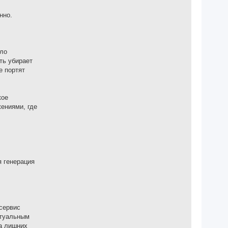
нно.
ыло
ть убирает
е портят
кое
ениями, где
я генерация
 сервис
ктуальным
ра лишних