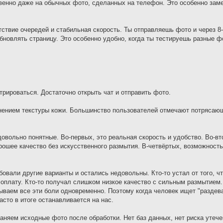
венно даже на обычных фото, сделанных на телефон. Это особенно заме
ствие очередей и стабильная скорость. Ты отправляешь фото и через 8
бновлять страницу. Это особенно удобно, когда ты тестируешь разные ф
трироваться. Достаточно открыть чат и отправить фото.
нением текстуры кожи. Большинство пользователей отмечают потрясаю
вольно понятные. Во-первых, это реальная скорость и удобство. Во-вт
рошее качество без искусственного размытия. В-четвёртых, возможность
бовали другие варианты и остались недовольны. Кто-то устал от того, ч
оплату. Кто-то получал слишком низкое качество с сильным размытием. 
ываем все эти боли одновременно. Поэтому когда человек ищет "раздева
асто в итоге останавливается на нас.
няем исходные фото после обработки. Нет баз данных, нет риска утечек