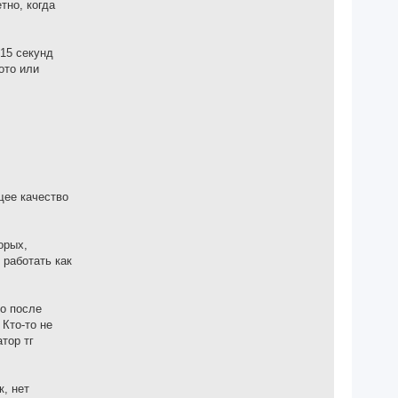
тно, когда
-15 секунд
ото или
щее качество
орых,
 работать как
то после
Кто-то не
тор тг
, нет