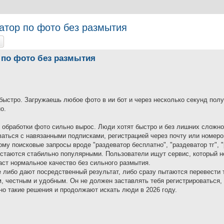
атор по фото без размытия
at
Pokročilé hledání
р по фото без размытия
 быстро. Загружаешь любое фото в ии бот и через несколько секунд пол
о.
 обработки фото сильно вырос. Люди хотят быстро и без лишних сложн
иваться с навязанными подписками, регистрацией через почту или номер
му поисковые запросы вроде "раздеватор бесплатно", "раздеватор тг", 
 остаются стабильно популярными. Пользователи ищут сервис, который н
аст нормальное качество без сильного размытия.
е либо дают посредственный результат, либо сразу пытаются перевести 
 честным и удобным. Он не должен заставлять тебя регистрироваться,
о такие решения и продолжают искать люди в 2026 году.