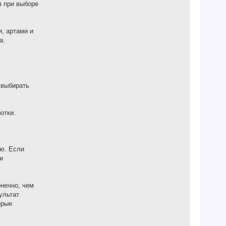
в при выборе
, артами и
а.
 выбирать
отки.
ию. Если
и
онечно, чем
ультат
орые