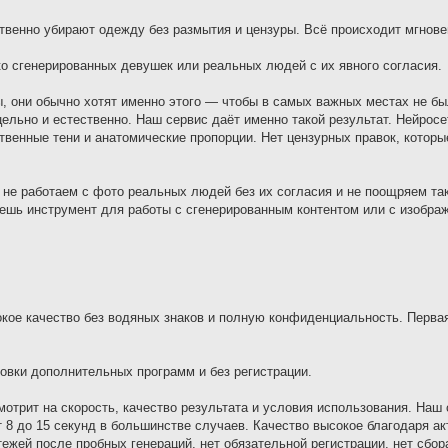
венно убирают одежду без размытия и цензуры. Всё происходит мгнове
ко сгенерированных девушек или реальных людей с их явного согласия.
ы, они обычно хотят именно этого — чтобы в самых важных местах не б
ельно и естественно. Наш сервис даёт именно такой результат. Нейросе
твенные тени и анатомические пропорции. Нет цензурных правок, которы
 не работаем с фото реальных людей без их согласия и не поощряем та
щешь инструмент для работы с сгенерированным контентом или с изображ
окое качество без водяных знаков и полную конфиденциальность. Перва
овки дополнительных программ и без регистрации.
мотрит на скорость, качество результата и условия использования. Наш
т 8 до 15 секунд в большинстве случаев. Качество высокое благодаря а
ежей после пробных генераций, нет обязательной регистрации, нет сбо