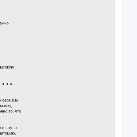
Важно
высокую
в тг и
е сервисы
сылку,
нно то, что
е в самых
натомию,