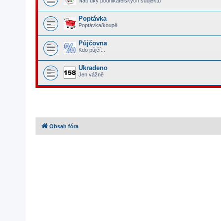
Nabídky podnikatelských subjektů
Poptávka
Poptávka/koupě
Půjčovna
Kdo půjčí...
Ukradeno
Jen vážně
Obsah fóra