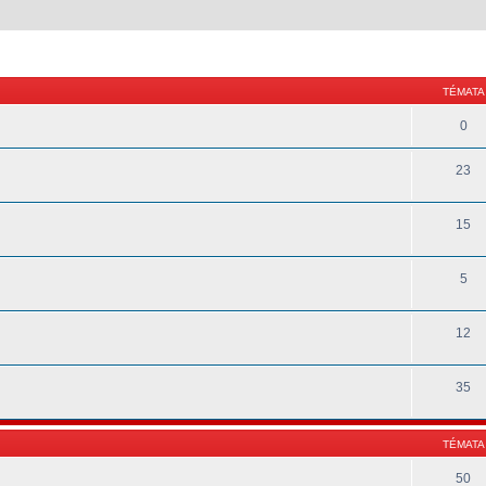
TÉMATA
0
23
15
5
12
35
TÉMATA
50