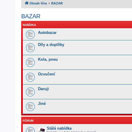
Obsah fóra
BAZAR
BAZAR
NABÍDKA
Autobazar
Díly a doplňky
Kola, pneu
Ozvučení
Daruji
Jiné
FÓRUM
Stálá nabídka