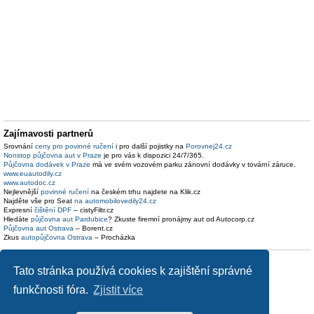
Zajímavosti partnerů
Srovnání
ceny pro povinné ručení
i pro další pojistky na
Porovnej24.cz
Nonstop půjčovna aut v Praze
je pro vás k dispozici 24/7/365.
Půjčovna dodávek v Praze
má ve svém vozovém parku zánovní dodávky v tovární záruce.
www.euautodily.cz
www.autodoc.cz
Nejlevnější
povinné ručení
na českém trhu najdete na Klik.cz
Najděte vše pro Seat
na automobilovedily24.cz
Expresní
čištění DPF
– cistyFiltr.cz
Hledáte
půjčovna aut Pardubice
? Zkuste firemní pronájmy aut od Autocorp.cz
Půjčovna aut Ostrava
– Borent.cz
Zkus
autopůjčovna Ostrava
– Procházka
Tato stránka používá cookies k zajištění správné
funkčnosti fóra.
Zjistit více