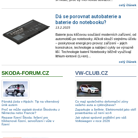
celý článek
Dá se porovnat autobaterie a
baterie do notebooku?
13.2.2025
Baterie jsou klíčovou součástí moderních zařízení, od
automobilů po notebooky. Ačkoli slouží stejnému účelu
– poskytovat energii pro provoz zařízení – jejich
konstrukce, technologie a nabíjecí cykly se výrazně
liší. Technologie baterií Notebooky běžně využívají
lithium-iontové (Li-ion)...
celý článek
SKODA-FORUM.CZ
VW-CLUB.CZ
Pánská jízda v Alpách: Tip na víkendový
Co mají společného deformační zóny
únik autem
vašeho auta a cyklovýbava?
Proč se může vyplatit dovézt Škodovku z
Zaparkujte a šetřete. Elektromobil jako obří
Německa nebo Francie?
powerbanka už není sci-fi
Repase řízení Škoda: řešení pro
Jak vybrat správné pojištění pro váš
hřebenové řízení, servořízení i vůle v
Volkswagen v roce 2026
řízení