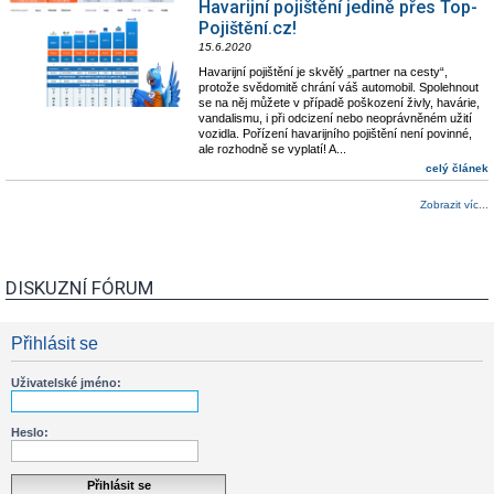
Havarijní pojištění jedině přes Top-
Pojištění.cz!
15.6.2020
Havarijní pojištění je skvělý „partner na cesty“,
protože svědomitě chrání váš automobil. Spolehnout
se na něj můžete v případě poškození živly, havárie,
vandalismu, i při odcizení nebo neoprávněném užití
vozidla. Pořízení havarijního pojištění není povinné,
ale rozhodně se vyplatí! A...
celý článek
Zobrazit víc...
DISKUZNÍ FÓRUM
Přihlásit se
Uživatelské jméno:
Heslo: