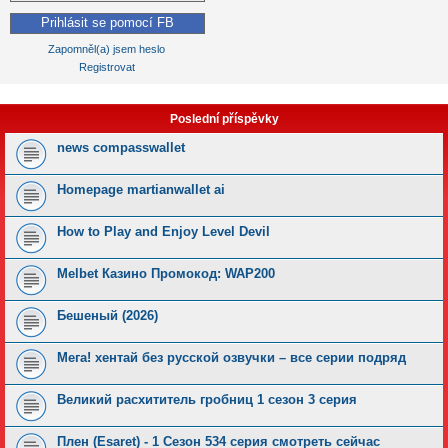
Prihlásit se pomocí FB
Zapomněl(a) jsem heslo
Registrovat
Poslední příspěvky
news compasswallet
Homepage martianwallet ai
How to Play and Enjoy Level Devil
Melbet Казино Промокод: WAP200
Бешеный (2026)
Мега! хентай без русской озвучки – все серии подряд
Великий расхититель гробниц 1 сезон 3 серия
Плен (Esaret) - 1 Сезон 534 серия смотреть сейчас