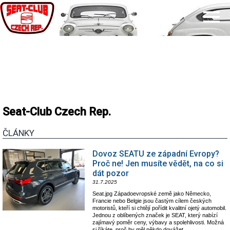
Seat-Club Czech Rep.
ČLÁNKY
Dovoz SEATU ze západní Evropy?
Proč ne! Jen musíte vědět, na co si
dát pozor
31.7.2025
Seat.jpg Západoevropské země jako Německo,
Francie nebo Belgie jsou častým cílem českých
motoristů, kteří si chtějí pořídit kvalitní ojetý automobil.
Jednou z oblíbených značek je SEAT, který nabízí
zajímavý poměr ceny, výbavy a spolehlivosti. Možná
si říkáte, proč by měl někdo dovážet...