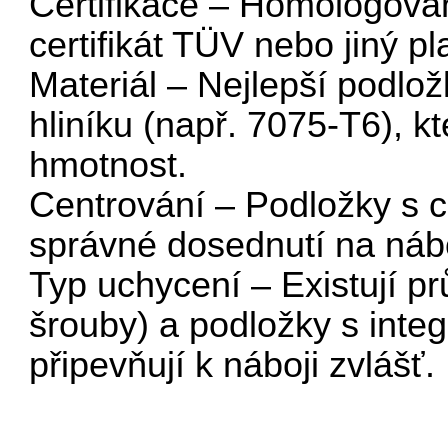
Certifikace – Homologova
certifikát TÜV nebo jiný p
Materiál – Nejlepší podlo
hliníku (např. 7075-T6), 
hmotnost.
Centrování – Podložky s c
správné dosednutí na náboj
Typ uchycení – Existují pr
šrouby) a podložky s integ
připevňují k náboji zvlášť.