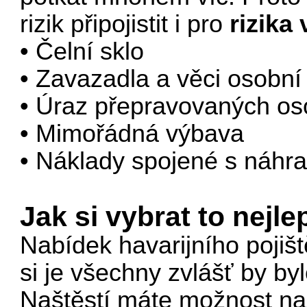
rizik připojistit i pro
rizika 
• Čelní sklo
• Zavazadla a věci osobní
• Úraz přepravovaných os
• Mimořádná výbava
• Náklady spojené s náhr
Jak si vybrat to nejle
Nabídek havarijního pojiště
si je všechny zvlášť by by
Naštěstí máte možnost n