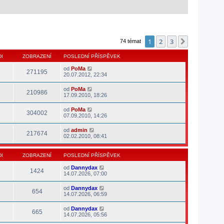
1
2
3
Další
74 témat
I
ZOBRAZENÍ
POSLEDNÍ PŘÍSPĚVEK
od
PoMa
271195
20.07.2012, 22:34
od
PoMa
210986
17.09.2010, 18:26
od
PoMa
304002
07.09.2010, 14:26
od
admin
217674
02.02.2010, 08:41
I
ZOBRAZENÍ
POSLEDNÍ PŘÍSPĚVEK
od
Dannydax
1424
14.07.2026, 07:00
od
Dannydax
654
14.07.2026, 06:59
od
Dannydax
665
14.07.2026, 05:56