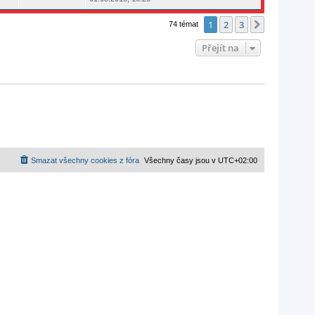
1
2
3
Další
74 témat
Přejít na
Smazat všechny cookies z fóra
Všechny časy jsou v
UTC+02:00