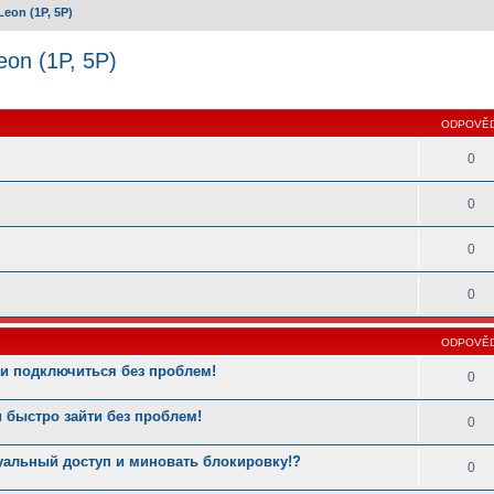
/Leon (1P, 5P)
Leon (1P, 5P)
 hledání
ODPOVĚD
0
0
0
0
ODPOVĚD
и подключиться без проблем!
0
 быстро зайти без проблем!
0
туальный доступ и миновать блокировку!?
0