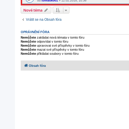
od
tomask001
»
12.02.2018, 10:36
Nové téma
Vrátit se na Obsah fóra
OPRÁVNĚNÍ FÓRA
Nemůžete
zakládat nová témata v tomto fóru
Nemůžete
odpovídat v tomto fóru
Nemůžete
upravovat své příspěvky v tomto fóru
Nemůžete
mazat své příspěvky v tomto fóru
Nemůžete
přikládat soubory v tomto fóru
Obsah fóra