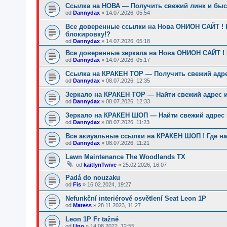
Ссылка на НОВА — Получить свежий линк и быст
od
Dannydax
»
14.07.2026, 05:54
Все доверенные ссылки на Нова ОНИОН САЙТ ! 
блокировку!?
od
Dannydax
»
14.07.2026, 05:18
Все доверенные зеркала на Нова ОНИОН САЙТ ! 
od
Dannydax
»
14.07.2026, 05:17
Ссылка на КРАКЕН ТОР — Получить свежий адре
od
Dannydax
»
08.07.2026, 12:35
Зеркало на КРАКЕН ТОР — Найти свежий адрес 
od
Dannydax
»
08.07.2026, 12:33
Зеркало на КРАКЕН ШОП — Найти свежий адрес и
od
Dannydax
»
08.07.2026, 11:23
Все акиуальные ссылки на КРАКЕН ШОП ! Где на
od
Dannydax
»
08.07.2026, 11:21
Lawn Maintenance The Woodlands TX
od
kaitlynTwive
»
25.02.2026, 16:07
Padá do nouzaku
od
Fis
»
16.02.2024, 19:27
Nefunkční interiérové osvětlení Seat Leon 1P
od
Matess
»
28.11.2023, 11:27
Leon 1P Fr tažné
od
Uno
»
14.08.2022, 12:55