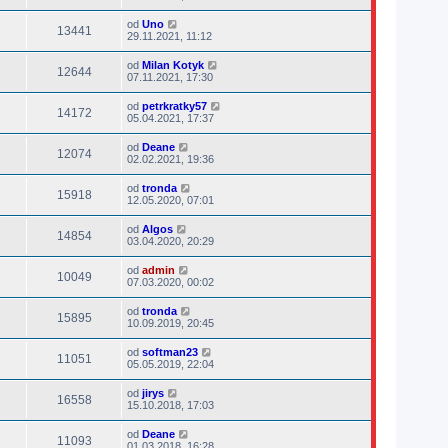
od
Uno
13441
29.11.2021, 11:12
od
Milan Kotyk
12644
07.11.2021, 17:30
od
petrkratky57
14172
05.04.2021, 17:37
od
Deane
12074
02.02.2021, 19:36
od
tronda
15918
12.05.2020, 07:01
od
Algos
14854
03.04.2020, 20:29
od
admin
10049
07.03.2020, 00:02
od
tronda
15895
10.09.2019, 20:45
od
softman23
11051
05.05.2019, 22:04
od
jirys
16558
15.10.2018, 17:03
od
Deane
11093
01.03.2018, 16:28