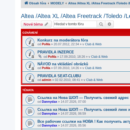
Obsah fóra
MODELY
Altea /Altea XL /Altea Freetrack /Toledo 
Altea /Altea XL /Altea Freetrack /Toledo /
Hledat
Pokročilé
Nové téma
OZNÁMENÍ
Konkurz na moderátora fóra
od
PoMa
»
20.07.2012, 22:34
» v
Club & Web
PRAVIDLA INZERCE
od
PoMa
»
17.09.2010, 18:26
» v
Club & Web
NÁVOD na vkládání obrázků
od
PoMa
»
07.09.2010, 14:26
» v
Club & Web
PRAVIDLA SEAT-CLUBU
od
admin
»
02.02.2010, 08:41
» v
Club & Web
TÉMATA
Ссылка на Нова ШОП — Получить свежий адрес 
od
Dannydax
»
14.07.2026, 07:00
Ссылка на Нова ШОП — Получить свежий линк и
od
Dannydax
»
14.07.2026, 06:59
Все рабочие ссылки на НОВА ! Как получить ак
od
Dannydax
»
14.07.2026, 05:56