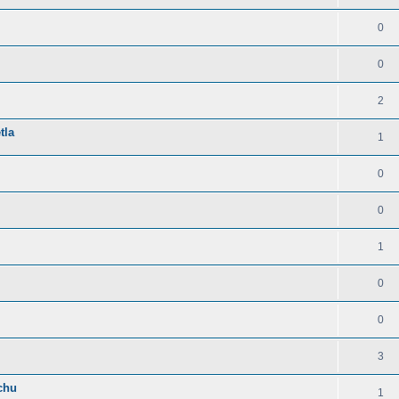
0
0
2
tla
1
0
0
1
0
0
3
chu
1