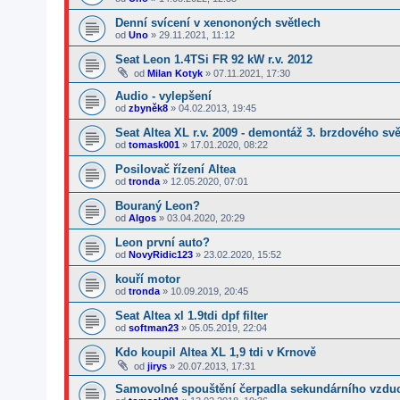
Denní svícení v xenononých světlech
od
Uno
»
29.11.2021, 11:12
Seat Leon 1.4TSi FR 92 kW r.v. 2012
od
Milan Kotyk
»
07.11.2021, 17:30
Audio - vylepšení
od
zbyněk8
»
04.02.2013, 19:45
Seat Altea XL r.v. 2009 - demontáž 3. brzdového svě
od
tomask001
»
17.01.2020, 08:22
Posilovač řízení Altea
od
tronda
»
12.05.2020, 07:01
Bouraný Leon?
od
Algos
»
03.04.2020, 20:29
Leon první auto?
od
NovyRidic123
»
23.02.2020, 15:52
kouří motor
od
tronda
»
10.09.2019, 20:45
Seat Altea xl 1.9tdi dpf filter
od
softman23
»
05.05.2019, 22:04
Kdo koupil Altea XL 1,9 tdi v Krnově
od
jirys
»
20.07.2013, 17:31
Samovolné spouštění čerpadla sekundárního vzdu