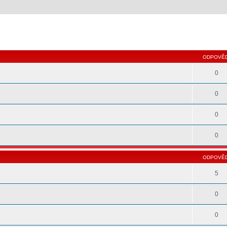
 hledání
ODPOVĚD
0
0
0
0
ODPOVĚD
5
0
0