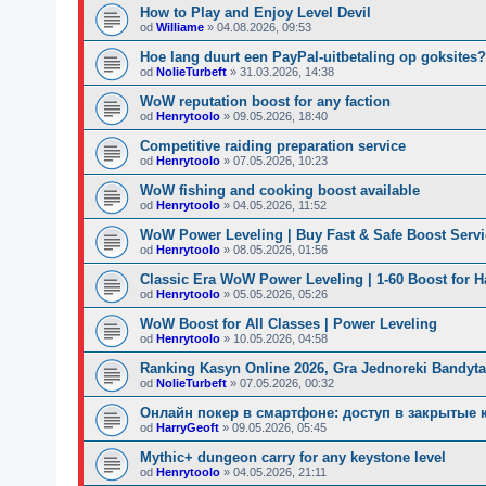
How to Play and Enjoy Level Devil
od
Williame
»
04.08.2026, 09:53
Hoe lang duurt een PayPal-uitbetaling op goksites
od
NolieTurbeft
»
31.03.2026, 14:38
WoW reputation boost for any faction
od
Henrytoolo
»
09.05.2026, 18:40
Competitive raiding preparation service
od
Henrytoolo
»
07.05.2026, 10:23
WoW fishing and cooking boost available
od
Henrytoolo
»
04.05.2026, 11:52
WoW Power Leveling | Buy Fast & Safe Boost Servi
od
Henrytoolo
»
08.05.2026, 01:56
Classic Era WoW Power Leveling | 1-60 Boost for 
od
Henrytoolo
»
05.05.2026, 05:26
WoW Boost for All Classes | Power Leveling
od
Henrytoolo
»
10.05.2026, 04:58
Ranking Kasyn Online 2026, Gra Jednoreki Bandyta
od
NolieTurbeft
»
07.05.2026, 00:32
Онлайн покер в смартфоне: доступ в закрытые 
od
HarryGeoft
»
09.05.2026, 05:45
Mythic+ dungeon carry for any keystone level
od
Henrytoolo
»
04.05.2026, 21:11