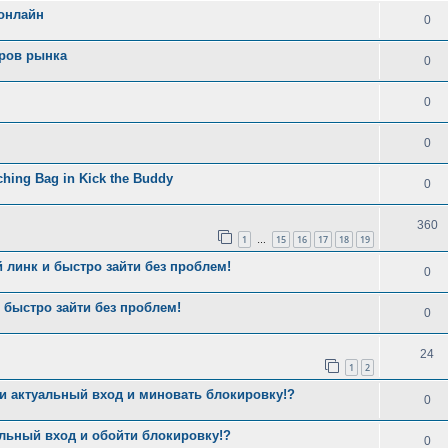
 онлайн
0
еров рынка
0
0
0
nching Bag in Kick the Buddy
0
360
1
15
16
17
18
19
…
 линк и быстро зайти без проблем!
0
 быстро зайти без проблем!
0
24
1
2
ти актуальный вход и миновать блокировку!?
0
альный вход и обойти блокировку!?
0