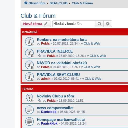
Obsah fóra
SEAT-CLUB
Club & Fórum
Club & Fórum
Hledat
Pokročilé
Nové téma
OZNÁMENÍ
Konkurz na moderátora fóra
od
PoMa
»
20.07.2012, 22:34
» v
Club & Web
PRAVIDLA INZERCE
od
PoMa
»
17.09.2010, 18:26
» v
Club & Web
NÁVOD na vkládání obrázků
od
PoMa
»
07.09.2010, 14:26
» v
Club & Web
PRAVIDLA SEAT-CLUBU
od
admin
»
02.02.2010, 08:41
» v
Club & Web
TÉMATA
Novinky Clubu a fóra
od
PoMa
»
13.09.2010, 11:51
news compasswallet
od
Danieldob
»
05.08.2026, 04:45
Homepage martianwallet ai
od
PatrickNok
»
04.08.2026, 19:24