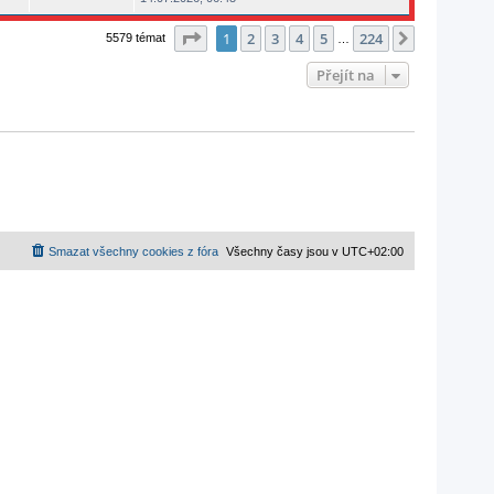
Stránka
1
z
224
1
2
3
4
5
224
Další
5579 témat
…
Přejít na
Smazat všechny cookies z fóra
Všechny časy jsou v
UTC+02:00