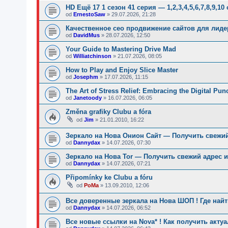
HD Ещё 17 1 сезон 41 серия — 1,2,3,4,5,6,7,8,9,10
od
ErnestoSaw
»
29.07.2026, 21:28
Качественное сео продвижение сайтов для лид
od
DavidMus
»
28.07.2026, 12:50
Your Guide to Mastering Drive Mad
od
Williatchinson
»
21.07.2026, 08:05
How to Play and Enjoy Slice Master
od
Josephm
»
17.07.2026, 11:15
The Art of Stress Relief: Embracing the Digital Pu
od
Janetoody
»
16.07.2026, 06:05
Změna grafiky Clubu a fóra
od
Jim
»
21.01.2010, 16:22
Зеркало на Нова Онион Сайт — Получить свежий
od
Dannydax
»
14.07.2026, 07:30
Зеркало на Нова Tor — Получить свежий адрес и
od
Dannydax
»
14.07.2026, 07:21
Připomínky ke Clubu a fóru
od
PoMa
»
13.09.2010, 12:06
Все доверенные зеркала на Нова ШОП ! Где най
od
Dannydax
»
14.07.2026, 06:52
Все новые ссылки на Nova* ! Как получить акту