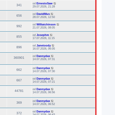
od
ErnestoSaw
341
29.07.2026, 21:28
od
DavidMus
656
28.07.2026, 12:50
od
Williatchinson
992
21.07.2026, 08:05
od
Josephm
855
17.07.2026, 11:15
od
Janetoody
896
16.07.2026, 06:05
od
Dannydax
360901
14.07.2026, 07:31
od
Dannydax
662
14.07.2026, 07:30
od
Dannydax
667
14.07.2026, 07:21
od
Dannydax
44781
14.07.2026, 06:56
od
Dannydax
369
14.07.2026, 06:52
od
Dannydax
372
14.07.2026, 06:43