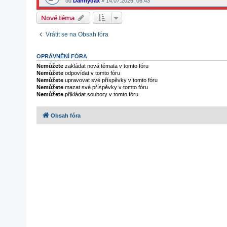
od
Dannydax
»
14.07.2026, 06:43
Nové téma
Vrátit se na Obsah fóra
OPRÁVNĚNÍ FÓRA
Nemůžete
zakládat nová témata v tomto fóru
Nemůžete
odpovídat v tomto fóru
Nemůžete
upravovat své příspěvky v tomto fóru
Nemůžete
mazat své příspěvky v tomto fóru
Nemůžete
přikládat soubory v tomto fóru
Obsah fóra