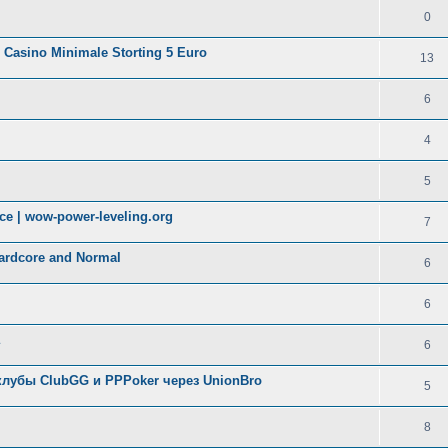
0
? Casino Minimale Storting 5 Euro
13
6
4
5
ce | wow-power-leveling.org
7
Hardcore and Normal
6
6
6
клубы ClubGG и PPPoker через UnionBro
5
8