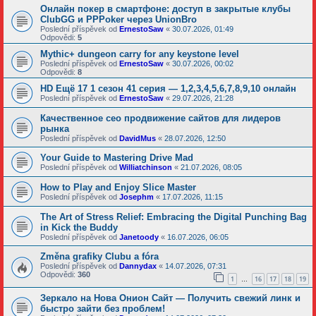
Онлайн покер в смартфоне: доступ в закрытые клубы
ClubGG и PPPoker через UnionBro
Poslední příspěvek od
ErnestoSaw
«
30.07.2026, 01:49
Odpovědi:
5
Mythic+ dungeon carry for any keystone level
Poslední příspěvek od
ErnestoSaw
«
30.07.2026, 00:02
Odpovědi:
8
HD Ещё 17 1 сезон 41 серия — 1,2,3,4,5,6,7,8,9,10 онлайн
Poslední příspěvek od
ErnestoSaw
«
29.07.2026, 21:28
Качественное сео продвижение сайтов для лидеров
рынка
Poslední příspěvek od
DavidMus
«
28.07.2026, 12:50
Your Guide to Mastering Drive Mad
Poslední příspěvek od
Williatchinson
«
21.07.2026, 08:05
How to Play and Enjoy Slice Master
Poslední příspěvek od
Josephm
«
17.07.2026, 11:15
The Art of Stress Relief: Embracing the Digital Punching Bag
in Kick the Buddy
Poslední příspěvek od
Janetoody
«
16.07.2026, 06:05
Změna grafiky Clubu a fóra
Poslední příspěvek od
Dannydax
«
14.07.2026, 07:31
Odpovědi:
360
1
16
17
18
19
…
Зеркало на Нова Онион Сайт — Получить свежий линк и
быстро зайти без проблем!