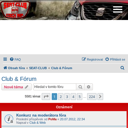
FAQ
Registrovat
Přihlásit se
H
Obsah fóra
SEAT-CLUB
Club & Fórum
l
Club & Fórum
e
Hledat
Pokročilé hledání
Nové téma
d
a
Stránka
1
z
224
1
2
3
4
5
224
Další
5581 témat
…
t
Oznámení
Konkurz na moderátora fóra
Poslední příspěvek od
PoMa
«
20.07.2012, 22:34
Napsal v
Club & Web