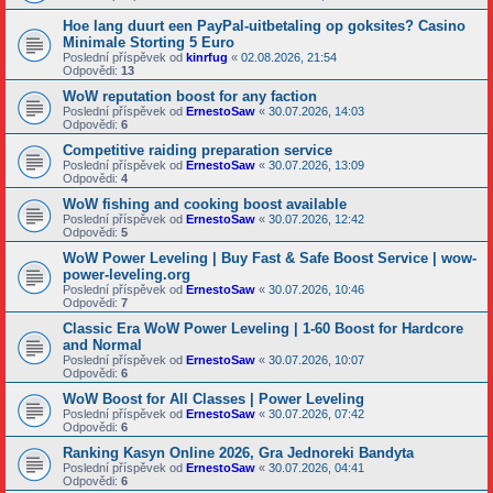
Hoe lang duurt een PayPal-uitbetaling op goksites? Casino
Minimale Storting 5 Euro
Poslední příspěvek od
kinrfug
«
02.08.2026, 21:54
Odpovědi:
13
WoW reputation boost for any faction
Poslední příspěvek od
ErnestoSaw
«
30.07.2026, 14:03
Odpovědi:
6
Competitive raiding preparation service
Poslední příspěvek od
ErnestoSaw
«
30.07.2026, 13:09
Odpovědi:
4
WoW fishing and cooking boost available
Poslední příspěvek od
ErnestoSaw
«
30.07.2026, 12:42
Odpovědi:
5
WoW Power Leveling | Buy Fast & Safe Boost Service | wow-
power-leveling.org
Poslední příspěvek od
ErnestoSaw
«
30.07.2026, 10:46
Odpovědi:
7
Classic Era WoW Power Leveling | 1-60 Boost for Hardcore
and Normal
Poslední příspěvek od
ErnestoSaw
«
30.07.2026, 10:07
Odpovědi:
6
WoW Boost for All Classes | Power Leveling
Poslední příspěvek od
ErnestoSaw
«
30.07.2026, 07:42
Odpovědi:
6
Ranking Kasyn Online 2026, Gra Jednoreki Bandyta
Poslední příspěvek od
ErnestoSaw
«
30.07.2026, 04:41
Odpovědi:
6