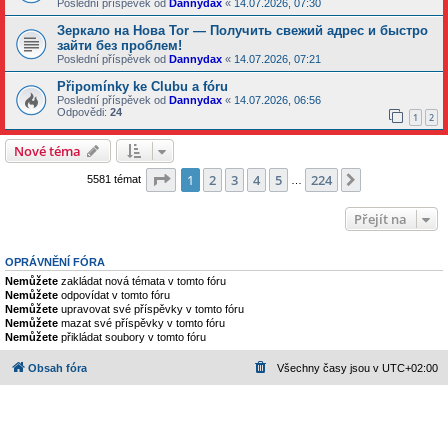
Poslední příspěvek od
Dannydax
«
14.07.2026, 07:30
Зеркало на Нова Tor — Получить свежий адрес и быстро
зайти без проблем!
Poslední příspěvek od
Dannydax
«
14.07.2026, 07:21
Připomínky ke Clubu a fóru
Poslední příspěvek od
Dannydax
«
14.07.2026, 06:56
Odpovědi:
24
1
2
Nové téma
Stránka
1
z
224
1
2
3
4
5
224
Další
5581 témat
…
Přejít na
OPRÁVNĚNÍ FÓRA
Nemůžete
zakládat nová témata v tomto fóru
Nemůžete
odpovídat v tomto fóru
Nemůžete
upravovat své příspěvky v tomto fóru
Nemůžete
mazat své příspěvky v tomto fóru
Nemůžete
přikládat soubory v tomto fóru
Obsah fóra
Všechny časy jsou v
UTC+02:00