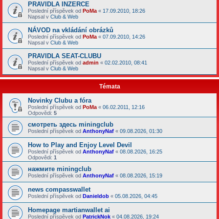
PRAVIDLA INZERCE
Poslední příspěvek od
PoMa
«
17.09.2010, 18:26
Napsal v
Club & Web
NÁVOD na vkládání obrázků
Poslední příspěvek od
PoMa
«
07.09.2010, 14:26
Napsal v
Club & Web
PRAVIDLA SEAT-CLUBU
Poslední příspěvek od
admin
«
02.02.2010, 08:41
Napsal v
Club & Web
Témata
Novinky Clubu a fóra
Poslední příspěvek od
PoMa
«
06.02.2011, 12:16
Odpovědi:
5
смотреть здесь miningclub
Poslední příspěvek od
AnthonyNaf
«
09.08.2026, 01:30
How to Play and Enjoy Level Devil
Poslední příspěvek od
AnthonyNaf
«
08.08.2026, 16:25
Odpovědi:
1
нажмите miningclub
Poslední příspěvek od
AnthonyNaf
«
08.08.2026, 15:19
news compasswallet
Poslední příspěvek od
Danieldob
«
05.08.2026, 04:45
Homepage martianwallet ai
Poslední příspěvek od
PatrickNok
«
04.08.2026, 19:24