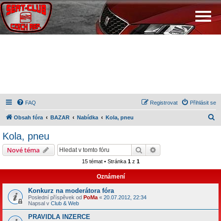
FAQ
Registrovat
Přihlásit se
H
Obsah fóra
BAZAR
Nabídka
Kola, pneu
l
Kola, pneu
e
Hledat
Pokročilé hledání
Nové téma
d
15 témat • Stránka
1
z
1
a
Oznámení
t
Konkurz na moderátora fóra
Poslední příspěvek od
PoMa
«
20.07.2012, 22:34
Napsal v
Club & Web
PRAVIDLA INZERCE