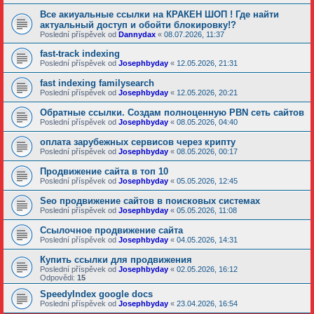
Все акиуальные ссылки на КРАКЕН ШОП ! Где найти
актуальный доступ и обойти блокировку!?
Poslední příspěvek od
Dannydax
«
08.07.2026, 11:37
fast-track indexing
Poslední příspěvek od
Josephbyday
«
12.05.2026, 21:31
fast indexing familysearch
Poslední příspěvek od
Josephbyday
«
12.05.2026, 20:21
Обратные ссылки. Создам полноценную PBN сеть сайтов
Poslední příspěvek od
Josephbyday
«
08.05.2026, 04:40
оплата зарубежных сервисов через крипту
Poslední příspěvek od
Josephbyday
«
08.05.2026, 00:17
Продвижение сайта в топ 10
Poslední příspěvek od
Josephbyday
«
05.05.2026, 12:45
Seo продвижение сайтов в поисковых системах
Poslední příspěvek od
Josephbyday
«
05.05.2026, 11:08
Ссылочное продвижение сайта
Poslední příspěvek od
Josephbyday
«
04.05.2026, 14:31
Купить ссылки для продвижения
Poslední příspěvek od
Josephbyday
«
02.05.2026, 16:12
Odpovědi:
15
SpeedyIndex google docs
Poslední příspěvek od
Josephbyday
«
23.04.2026, 16:54