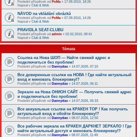
Poslední příspěvek od
PoMa
«
17.09.2010, 18:26
Napsal v
Club & Web
NÁVOD na vkládání obrázků
Poslední příspěvek od
PoMa
«
07.09.2010, 14:26
Napsal v
Club & Web
PRAVIDLA SEAT-CLUBU
Poslední příspěvek od
admin
«
02.02.2010, 08:41
Napsal v
Club & Web
Témata
Ссылка на Нова ШОП — Найти свежий адрес и
подключиться без проблем!
Poslední příspěvek od
Dannydax
«
14.07.2026, 07:15
Все доверенные ссылки на НОВА ! Где найти актуальный
вход и миновать блокировку!?
Poslední příspěvek od
Dannydax
«
14.07.2026, 06:11
Зеркало на Нова ОНИОН САЙТ — Получить свежий адрес
и подключиться без проблем!
Poslední příspěvek od
Dannydax
«
14.07.2026, 05:33
Все акиуальные ссылки на КРАКЕН ТОР ! Как получить
актуальный вход и обойти блокировку!?
Poslední příspěvek od
Dannydax
«
08.07.2026, 12:50
Все рабочие зеркала на КРАКЕН ДАРКНЕТ ЗЕРКАЛО ! Где
найти актуальный доступ и миновать блокировку!?
Poslední příspěvek od
Dannydax
«
08.07.2026, 11:49