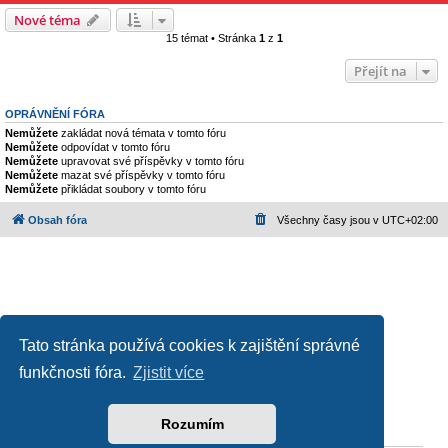
Nové téma
15 témat • Stránka
1
z
1
Přejít na
OPRÁVNĚNÍ FÓRA
Nemůžete
zakládat nová témata v tomto fóru
Nemůžete
odpovídat v tomto fóru
Nemůžete
upravovat své příspěvky v tomto fóru
Nemůžete
mazat své příspěvky v tomto fóru
Nemůžete
přikládat soubory v tomto fóru
Obsah fóra
Všechny časy jsou v
UTC+02:00
Tato stránka používá cookies k zajištění správné
funkčnosti fóra.
Zjistit více
Založeno na
phpBB
® Forum Software © phpBB Limited
Český překlad –
phpBB.cz
Ochrana soukromí
|
Podmínky pro užívání
Rozumím