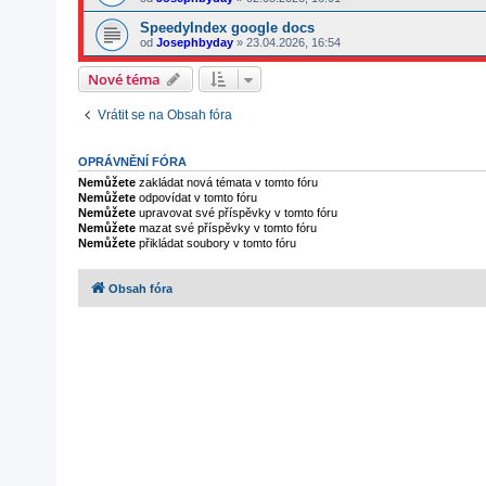
SpeedyIndex google docs
od
Josephbyday
»
23.04.2026, 16:54
Nové téma
Vrátit se na Obsah fóra
OPRÁVNĚNÍ FÓRA
Nemůžete
zakládat nová témata v tomto fóru
Nemůžete
odpovídat v tomto fóru
Nemůžete
upravovat své příspěvky v tomto fóru
Nemůžete
mazat své příspěvky v tomto fóru
Nemůžete
přikládat soubory v tomto fóru
Obsah fóra