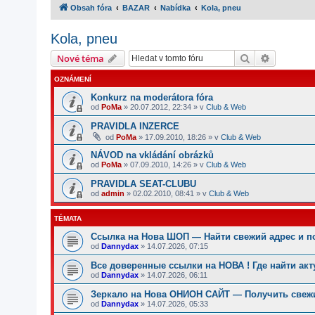
Obsah fóra
BAZAR
Nabídka
Kola, pneu
Kola, pneu
Hledat
Pokročilé
Nové téma
OZNÁMENÍ
Konkurz na moderátora fóra
od
PoMa
»
20.07.2012, 22:34
» v
Club & Web
PRAVIDLA INZERCE
od
PoMa
»
17.09.2010, 18:26
» v
Club & Web
NÁVOD na vkládání obrázků
od
PoMa
»
07.09.2010, 14:26
» v
Club & Web
PRAVIDLA SEAT-CLUBU
od
admin
»
02.02.2010, 08:41
» v
Club & Web
TÉMATA
Ссылка на Нова ШОП — Найти свежий адрес и п
od
Dannydax
»
14.07.2026, 07:15
Все доверенные ссылки на НОВА ! Где найти ак
od
Dannydax
»
14.07.2026, 06:11
Зеркало на Нова ОНИОН САЙТ — Получить свежи
od
Dannydax
»
14.07.2026, 05:33