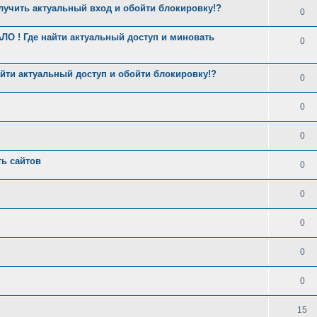
лучить актуальный вход и обойти блокировку!?
0
О ! Где найти актуальный доступ и миновать
0
йти актуальный доступ и обойти блокировку!?
0
0
0
ь сайтов
0
0
0
0
0
15