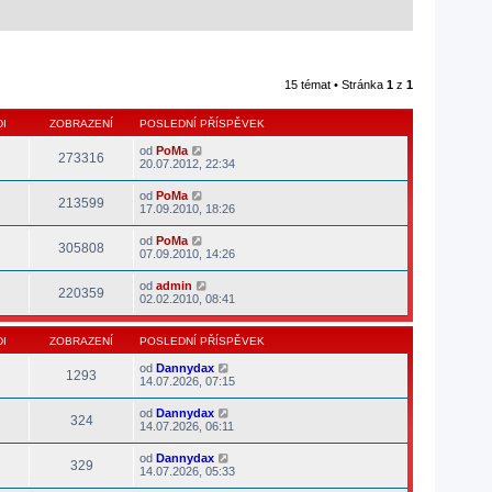
15 témat • Stránka
1
z
1
I
ZOBRAZENÍ
POSLEDNÍ PŘÍSPĚVEK
od
PoMa
273316
20.07.2012, 22:34
od
PoMa
213599
17.09.2010, 18:26
od
PoMa
305808
07.09.2010, 14:26
od
admin
220359
02.02.2010, 08:41
I
ZOBRAZENÍ
POSLEDNÍ PŘÍSPĚVEK
od
Dannydax
1293
14.07.2026, 07:15
od
Dannydax
324
14.07.2026, 06:11
od
Dannydax
329
14.07.2026, 05:33