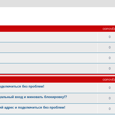
 hledání
ODPOVĚD
0
0
0
0
ODPOVĚD
одключиться без проблем!
0
туальный вход и миновать блокировку!?
0
й адрес и подключиться без проблем!
0