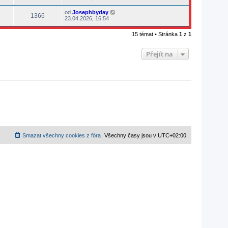
od
Josephbyday
1366
23.04.2026, 16:54
15 témat • Stránka
1
z
1
Přejít na
Smazat všechny cookies z fóra
Všechny časy jsou v
UTC+02:00