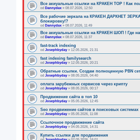
Все акиуальные ссылки на КРАКЕН ТОР ! Как по
od
Dannydax
»
08.07.2026, 12:50
Все рабочие зеркала на КРАКЕН ДАРКНЕТ ЗЕРКАЛ
блокировку!?
od
Dannydax
»
08.07.2026, 11:49
Все акиуальные ссылки на КРАКЕН ШОП ! Где на
od
Dannydax
»
08.07.2026, 11:37
fast-track indexing
od
Josephbyday
»
12.05.2026, 21:31
fast indexing familysearch
od
Josephbyday
»
12.05.2026, 20:21
Обратные ссылки. Создам полноценную PBN сет
od
Josephbyday
»
08.05.2026, 04:40
оплата зарубежных сервисов через крипту
od
Josephbyday
»
08.05.2026, 00:17
Продвижение сайта в топ 10
od
Josephbyday
»
05.05.2026, 12:45
Seo продвижение сайтов в поисковых системах
od
Josephbyday
»
05.05.2026, 11:08
Ссылочное продвижение сайта
od
Josephbyday
»
04.05.2026, 14:31
Купить ссылки для продвижения
od
Josephbyday
»
02.05.2026, 16:01