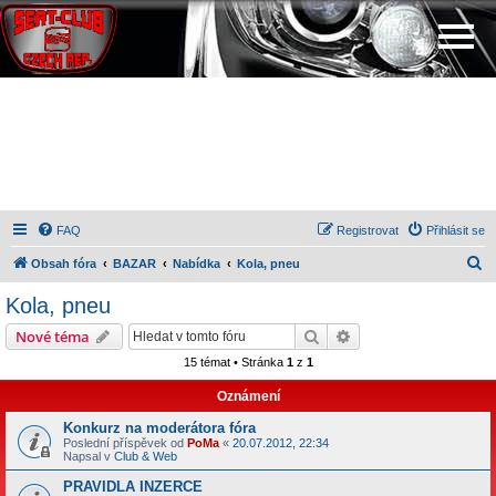
FAQ
Registrovat
Přihlásit se
H
Obsah fóra
BAZAR
Nabídka
Kola, pneu
l
Kola, pneu
e
Hledat
Pokročilé hledání
Nové téma
d
15 témat • Stránka
1
z
1
a
Oznámení
t
Konkurz na moderátora fóra
Poslední příspěvek od
PoMa
«
20.07.2012, 22:34
Napsal v
Club & Web
PRAVIDLA INZERCE