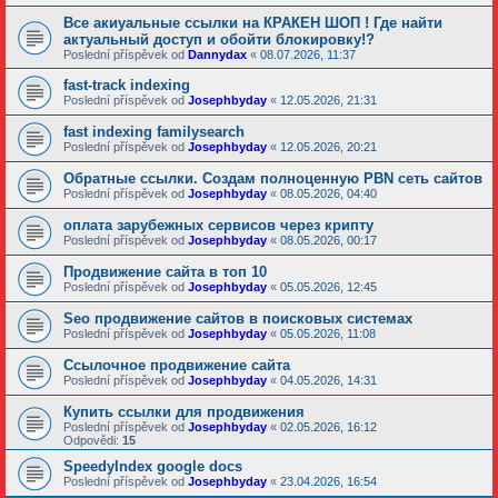
Все акиуальные ссылки на КРАКЕН ШОП ! Где найти
актуальный доступ и обойти блокировку!?
Poslední příspěvek od
Dannydax
«
08.07.2026, 11:37
fast-track indexing
Poslední příspěvek od
Josephbyday
«
12.05.2026, 21:31
fast indexing familysearch
Poslední příspěvek od
Josephbyday
«
12.05.2026, 20:21
Обратные ссылки. Создам полноценную PBN сеть сайтов
Poslední příspěvek od
Josephbyday
«
08.05.2026, 04:40
оплата зарубежных сервисов через крипту
Poslední příspěvek od
Josephbyday
«
08.05.2026, 00:17
Продвижение сайта в топ 10
Poslední příspěvek od
Josephbyday
«
05.05.2026, 12:45
Seo продвижение сайтов в поисковых системах
Poslední příspěvek od
Josephbyday
«
05.05.2026, 11:08
Ссылочное продвижение сайта
Poslední příspěvek od
Josephbyday
«
04.05.2026, 14:31
Купить ссылки для продвижения
Poslední příspěvek od
Josephbyday
«
02.05.2026, 16:12
Odpovědi:
15
SpeedyIndex google docs
Poslední příspěvek od
Josephbyday
«
23.04.2026, 16:54