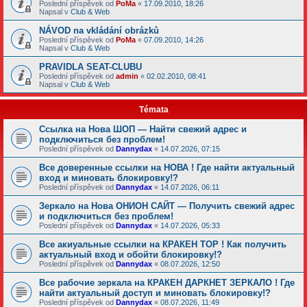
Poslední příspěvek od
PoMa
«
17.09.2010, 18:26
Napsal v
Club & Web
NÁVOD na vkládání obrázků
Poslední příspěvek od
PoMa
«
07.09.2010, 14:26
Napsal v
Club & Web
PRAVIDLA SEAT-CLUBU
Poslední příspěvek od
admin
«
02.02.2010, 08:41
Napsal v
Club & Web
Témata
Ссылка на Нова ШОП — Найти свежий адрес и
подключиться без проблем!
Poslední příspěvek od
Dannydax
«
14.07.2026, 07:15
Все доверенные ссылки на НОВА ! Где найти актуальный
вход и миновать блокировку!?
Poslední příspěvek od
Dannydax
«
14.07.2026, 06:11
Зеркало на Нова ОНИОН САЙТ — Получить свежий адрес
и подключиться без проблем!
Poslední příspěvek od
Dannydax
«
14.07.2026, 05:33
Все акиуальные ссылки на КРАКЕН ТОР ! Как получить
актуальный вход и обойти блокировку!?
Poslední příspěvek od
Dannydax
«
08.07.2026, 12:50
Все рабочие зеркала на КРАКЕН ДАРКНЕТ ЗЕРКАЛО ! Где
найти актуальный доступ и миновать блокировку!?
Poslední příspěvek od
Dannydax
«
08.07.2026, 11:49