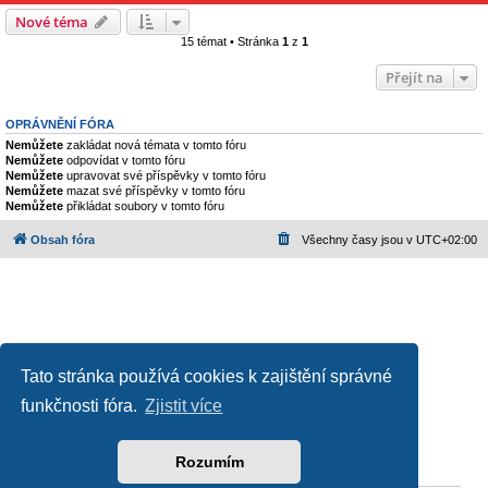
Nové téma
15 témat • Stránka
1
z
1
Přejít na
OPRÁVNĚNÍ FÓRA
Nemůžete
zakládat nová témata v tomto fóru
Nemůžete
odpovídat v tomto fóru
Nemůžete
upravovat své příspěvky v tomto fóru
Nemůžete
mazat své příspěvky v tomto fóru
Nemůžete
přikládat soubory v tomto fóru
Obsah fóra
Všechny časy jsou v
UTC+02:00
Tato stránka používá cookies k zajištění správné
funkčnosti fóra.
Zjistit více
Založeno na
phpBB
® Forum Software © phpBB Limited
Český překlad –
phpBB.cz
Ochrana soukromí
|
Podmínky pro užívání
Rozumím