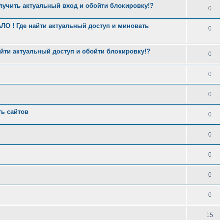
лучить актуальный вход и обойти блокировку!?
0
О ! Где найти актуальный доступ и миновать
0
йти актуальный доступ и обойти блокировку!?
0
0
0
ь сайтов
0
0
0
0
0
15