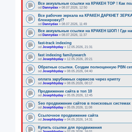
Все акиуальные ссылки на КРАКЕН ТОР ! Как по
od
Dannydax
»
08.07.2026, 12:50
Все рабочие зеркала на КРАКЕН ДАРКНЕТ ЗЕРКАЛ
блокировку!?
od
Dannydax
»
08.07.2026, 11:49
Все акиуальные ссылки на КРАКЕН ШОП ! Где на
od
Dannydax
»
08.07.2026, 11:37
fast-track indexing
od
Josephbyday
»
12.05.2026, 21:31
fast indexing familysearch
od
Josephbyday
»
12.05.2026, 20:21
Обратные ссылки. Создам полноценную PBN сет
od
Josephbyday
»
08.05.2026, 04:40
оплата зарубежных сервисов через крипту
od
Josephbyday
»
08.05.2026, 00:17
Продвижение сайта в топ 10
od
Josephbyday
»
05.05.2026, 12:45
Seo продвижение сайтов в поисковых системах
od
Josephbyday
»
05.05.2026, 11:08
Ссылочное продвижение сайта
od
Josephbyday
»
04.05.2026, 14:31
Купить ссылки для продвижения
od
Josephbyday
»
02.05.2026, 16:01