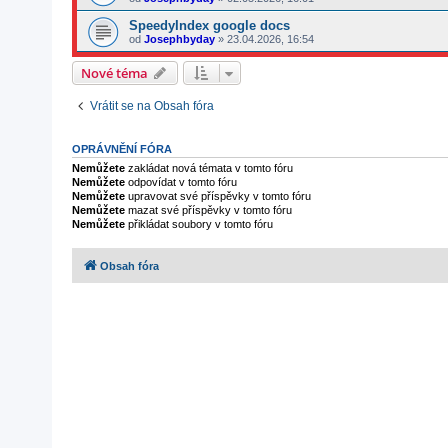
SpeedyIndex google docs
od
Josephbyday
»
23.04.2026, 16:54
Nové téma
Vrátit se na Obsah fóra
OPRÁVNĚNÍ FÓRA
Nemůžete
zakládat nová témata v tomto fóru
Nemůžete
odpovídat v tomto fóru
Nemůžete
upravovat své příspěvky v tomto fóru
Nemůžete
mazat své příspěvky v tomto fóru
Nemůžete
přikládat soubory v tomto fóru
Obsah fóra