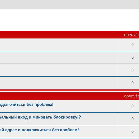
 hledání
ODPOVĚD
0
0
0
0
ODPOVĚD
одключиться без проблем!
0
туальный вход и миновать блокировку!?
0
й адрес и подключиться без проблем!
0