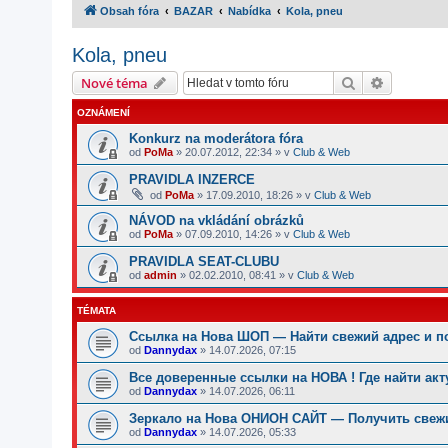
Obsah fóra
BAZAR
Nabídka
Kola, pneu
Kola, pneu
Hledat
Pokročilé
Nové téma
OZNÁMENÍ
Konkurz na moderátora fóra
od
PoMa
»
20.07.2012, 22:34
» v
Club & Web
PRAVIDLA INZERCE
od
PoMa
»
17.09.2010, 18:26
» v
Club & Web
NÁVOD na vkládání obrázků
od
PoMa
»
07.09.2010, 14:26
» v
Club & Web
PRAVIDLA SEAT-CLUBU
od
admin
»
02.02.2010, 08:41
» v
Club & Web
TÉMATA
Ссылка на Нова ШОП — Найти свежий адрес и п
od
Dannydax
»
14.07.2026, 07:15
Все доверенные ссылки на НОВА ! Где найти ак
od
Dannydax
»
14.07.2026, 06:11
Зеркало на Нова ОНИОН САЙТ — Получить свежи
od
Dannydax
»
14.07.2026, 05:33