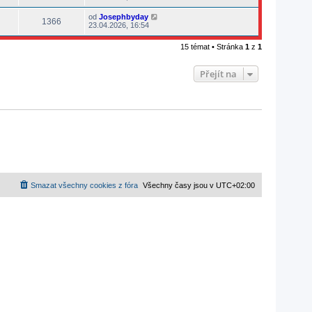
od
Josephbyday
1366
23.04.2026, 16:54
15 témat • Stránka
1
z
1
Přejít na
Smazat všechny cookies z fóra
Všechny časy jsou v
UTC+02:00