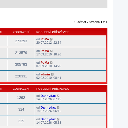
15 témat • Stránka
1
z
1
I
ZOBRAZENÍ
POSLEDNÍ PŘÍSPĚVEK
od
PoMa
273293
20.07.2012, 22:34
od
PoMa
213579
17.09.2010, 18:26
od
PoMa
305793
07.09.2010, 14:26
od
admin
220331
02.02.2010, 08:41
I
ZOBRAZENÍ
POSLEDNÍ PŘÍSPĚVEK
od
Dannydax
1292
14.07.2026, 07:15
od
Dannydax
324
14.07.2026, 06:11
od
Dannydax
329
14.07.2026, 05:33