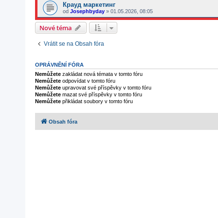
Крауд маркетинг
od
Josephbyday
»
01.05.2026, 08:05
Nové téma
Vrátit se na Obsah fóra
OPRÁVNĚNÍ FÓRA
Nemůžete
zakládat nová témata v tomto fóru
Nemůžete
odpovídat v tomto fóru
Nemůžete
upravovat své příspěvky v tomto fóru
Nemůžete
mazat své příspěvky v tomto fóru
Nemůžete
přikládat soubory v tomto fóru
Obsah fóra