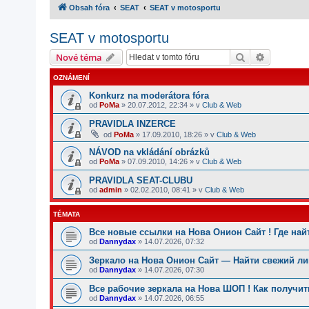
Obsah fóra
SEAT
SEAT v motosportu
SEAT v motosportu
Hledat
Pokročilé
Nové téma
OZNÁMENÍ
Konkurz na moderátora fóra
od
PoMa
»
20.07.2012, 22:34
» v
Club & Web
PRAVIDLA INZERCE
od
PoMa
»
17.09.2010, 18:26
» v
Club & Web
NÁVOD na vkládání obrázků
od
PoMa
»
07.09.2010, 14:26
» v
Club & Web
PRAVIDLA SEAT-CLUBU
od
admin
»
02.02.2010, 08:41
» v
Club & Web
TÉMATA
Все новые ссылки на Нова Онион Сайт ! Где най
od
Dannydax
»
14.07.2026, 07:32
Зеркало на Нова Онион Сайт — Найти свежий ли
od
Dannydax
»
14.07.2026, 07:30
Все рабочие зеркала на Нова ШОП ! Как получит
od
Dannydax
»
14.07.2026, 06:55