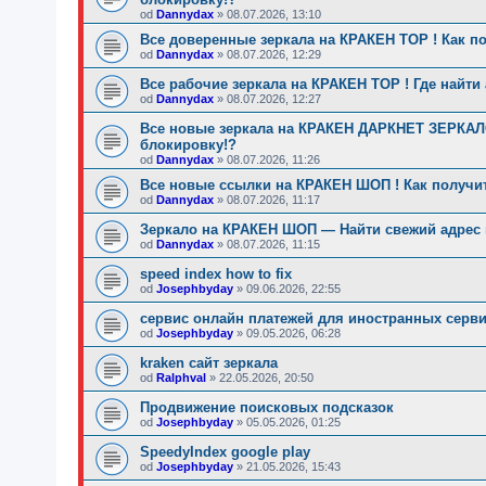
od
Dannydax
»
08.07.2026, 13:10
Все доверенные зеркала на КРАКЕН ТОР ! Как п
od
Dannydax
»
08.07.2026, 12:29
Все рабочие зеркала на КРАКЕН ТОР ! Где найти
od
Dannydax
»
08.07.2026, 12:27
Все новые зеркала на КРАКЕН ДАРКНЕТ ЗЕРКАЛО
блокировку!?
od
Dannydax
»
08.07.2026, 11:26
Все новые ссылки на КРАКЕН ШОП ! Как получи
od
Dannydax
»
08.07.2026, 11:17
Зеркало на КРАКЕН ШОП — Найти свежий адрес и
od
Dannydax
»
08.07.2026, 11:15
speed index how to fix
od
Josephbyday
»
09.06.2026, 22:55
сервис онлайн платежей для иностранных серв
od
Josephbyday
»
09.05.2026, 06:28
kraken сайт зеркала
od
Ralphval
»
22.05.2026, 20:50
Продвижение поисковых подсказок
od
Josephbyday
»
05.05.2026, 01:25
SpeedyIndex google play
od
Josephbyday
»
21.05.2026, 15:43