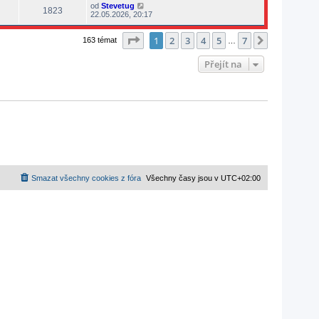
od
Stevetug
1823
22.05.2026, 20:17
Stránka
1
z
7
1
2
3
4
5
7
Další
163 témat
…
Přejít na
Smazat všechny cookies z fóra
Všechny časy jsou v
UTC+02:00