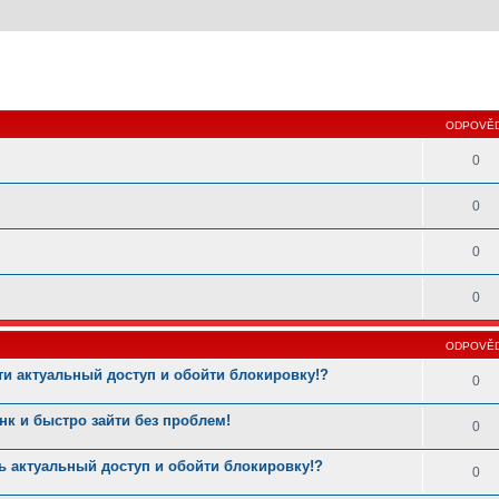
 hledání
ODPOVĚD
0
0
0
0
ODPOVĚD
ти актуальный доступ и обойти блокировку!?
0
нк и быстро зайти без проблем!
0
ь актуальный доступ и обойти блокировку!?
0