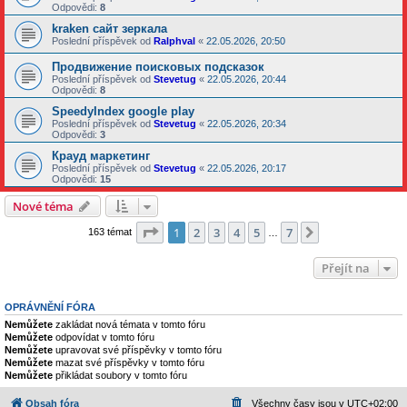
Odpovědi:
8
kraken сайт зеркала
Poslední příspěvek od
Ralphval
«
22.05.2026, 20:50
Продвижение поисковых подсказок
Poslední příspěvek od
Stevetug
«
22.05.2026, 20:44
Odpovědi:
8
SpeedyIndex google play
Poslední příspěvek od
Stevetug
«
22.05.2026, 20:34
Odpovědi:
3
Крауд маркетинг
Poslední příspěvek od
Stevetug
«
22.05.2026, 20:17
Odpovědi:
15
Nové téma
Stránka
1
z
7
1
2
3
4
5
7
Další
163 témat
…
Přejít na
OPRÁVNĚNÍ FÓRA
Nemůžete
zakládat nová témata v tomto fóru
Nemůžete
odpovídat v tomto fóru
Nemůžete
upravovat své příspěvky v tomto fóru
Nemůžete
mazat své příspěvky v tomto fóru
Nemůžete
přikládat soubory v tomto fóru
Obsah fóra
Všechny časy jsou v
UTC+02:00