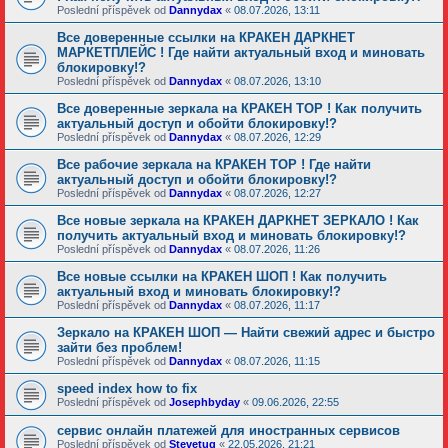
Poslední příspěvek od
Dannydax
«
08.07.2026, 13:11
Все доверенные ссылки на КРАКЕН ДАРКНЕТ
МАРКЕТПЛЕЙС ! Где найти актуальный вход и миновать
блокировку!?
Poslední příspěvek od
Dannydax
«
08.07.2026, 13:10
Все доверенные зеркала на КРАКЕН ТОР ! Как получить
актуальный доступ и обойти блокировку!?
Poslední příspěvek od
Dannydax
«
08.07.2026, 12:29
Все рабочие зеркала на КРАКЕН ТОР ! Где найти
актуальный доступ и обойти блокировку!?
Poslední příspěvek od
Dannydax
«
08.07.2026, 12:27
Все новые зеркала на КРАКЕН ДАРКНЕТ ЗЕРКАЛО ! Как
получить актуальный вход и миновать блокировку!?
Poslední příspěvek od
Dannydax
«
08.07.2026, 11:26
Все новые ссылки на КРАКЕН ШОП ! Как получить
актуальный вход и миновать блокировку!?
Poslední příspěvek od
Dannydax
«
08.07.2026, 11:17
Зеркало на КРАКЕН ШОП — Найти свежий адрес и быстро
зайти без проблем!
Poslední příspěvek od
Dannydax
«
08.07.2026, 11:15
speed index how to fix
Poslední příspěvek od
Josephbyday
«
09.06.2026, 22:55
сервис онлайн платежей для иностранных сервисов
Poslední příspěvek od
Stevetug
«
22.05.2026, 21:21