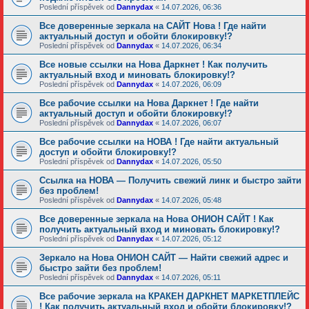
Poslední příspěvek od
Dannydax
«
14.07.2026, 06:36
Все доверенные зеркала на САЙТ Нова ! Где найти
актуальный доступ и обойти блокировку!?
Poslední příspěvek od
Dannydax
«
14.07.2026, 06:34
Все новые ссылки на Нова Даркнет ! Как получить
актуальный вход и миновать блокировку!?
Poslední příspěvek od
Dannydax
«
14.07.2026, 06:09
Все рабочие ссылки на Нова Даркнет ! Где найти
актуальный доступ и обойти блокировку!?
Poslední příspěvek od
Dannydax
«
14.07.2026, 06:07
Все рабочие ссылки на НОВА ! Где найти актуальный
доступ и обойти блокировку!?
Poslední příspěvek od
Dannydax
«
14.07.2026, 05:50
Ссылка на НОВА — Получить свежий линк и быстро зайти
без проблем!
Poslední příspěvek od
Dannydax
«
14.07.2026, 05:48
Все доверенные зеркала на Нова ОНИОН САЙТ ! Как
получить актуальный вход и миновать блокировку!?
Poslední příspěvek od
Dannydax
«
14.07.2026, 05:12
Зеркало на Нова ОНИОН САЙТ — Найти свежий адрес и
быстро зайти без проблем!
Poslední příspěvek od
Dannydax
«
14.07.2026, 05:11
Все рабочие зеркала на КРАКЕН ДАРКНЕТ МАРКЕТПЛЕЙС
! Как получить актуальный вход и обойти блокировку!?