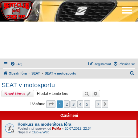
FAQ
Registrovat
Přihlásit se
H
Obsah fóra
SEAT
SEAT v motosportu
l
SEAT v motosportu
e
Hledat
Pokročilé hledání
Nové téma
d
a
Stránka
1
z
7
1
2
3
4
5
7
Další
163 témat
…
t
Oznámení
Konkurz na moderátora fóra
Poslední příspěvek od
PoMa
«
20.07.2012, 22:34
Napsal v
Club & Web