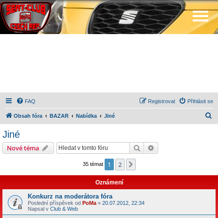
FAQ
Registrovat
Přihlásit se
H
Obsah fóra
BAZAR
Nabídka
Jiné
l
Jiné
e
Hledat
Pokročilé hledání
Nové téma
d
a
1
2
Další
35 témat
t
Oznámení
Konkurz na moderátora fóra
Poslední příspěvek od
PoMa
«
20.07.2012, 22:34
Napsal v
Club & Web