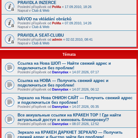
PRAVIDLA INZERCE
Poslední příspěvek od
PoMa
«
17.09.2010, 18:26
Napsal v
Club & Web
NÁVOD na vkládání obrázků
Poslední příspěvek od
PoMa
«
07.09.2010, 14:26
Napsal v
Club & Web
PRAVIDLA SEAT-CLUBU
Poslední příspěvek od
admin
«
02.02.2010, 08:41
Napsal v
Club & Web
Témata
Ссылка на Нова ШОП — Найти свежий адрес и
подключиться без проблем!
Poslední příspěvek od
Dannydax
«
14.07.2026, 07:17
Ссылка на НОВА — Получить свежий адрес и
подключиться без проблем!
Poslední příspěvek od
Dannydax
«
14.07.2026, 06:12
Зеркало на Нова ОНИОН САЙТ — Получить свежий адрес
и подключиться без проблем!
Poslední příspěvek od
Dannydax
«
14.07.2026, 05:35
Все акиуальные ссылки на КРАКЕН ТОР ! Где найти
актуальный доступ и миновать блокировку!?
Poslední příspěvek od
Dannydax
«
08.07.2026, 12:52
Зеркало на КРАКЕН ДАРКНЕТ ЗЕРКАЛО — Получить
свежий адрес и быстро зайти без проблем!