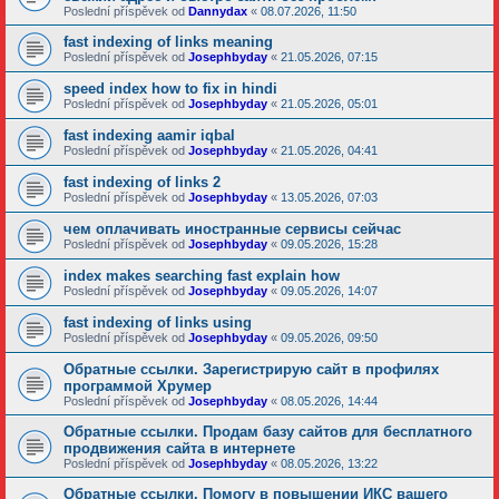
Poslední příspěvek od
Dannydax
«
08.07.2026, 11:50
fast indexing of links meaning
Poslední příspěvek od
Josephbyday
«
21.05.2026, 07:15
speed index how to fix in hindi
Poslední příspěvek od
Josephbyday
«
21.05.2026, 05:01
fast indexing aamir iqbal
Poslední příspěvek od
Josephbyday
«
21.05.2026, 04:41
fast indexing of links 2
Poslední příspěvek od
Josephbyday
«
13.05.2026, 07:03
чем оплачивать иностранные сервисы сейчас
Poslední příspěvek od
Josephbyday
«
09.05.2026, 15:28
index makes searching fast explain how
Poslední příspěvek od
Josephbyday
«
09.05.2026, 14:07
fast indexing of links using
Poslední příspěvek od
Josephbyday
«
09.05.2026, 09:50
Обратные ссылки. Зарегистрирую сайт в профилях
программой Хрумер
Poslední příspěvek od
Josephbyday
«
08.05.2026, 14:44
Обратные ссылки. Продам базу сайтов для бесплатного
продвижения сайта в интернете
Poslední příspěvek od
Josephbyday
«
08.05.2026, 13:22
Обратные ссылки. Помогу в повышении ИКС вашего