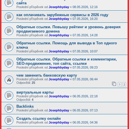
сайта
Poslední příspěvek od
Josephbyday
«
08.05.2026, 12:16
как оплачивать зарубежные сервисы в 2026 году
Poslední příspěvek od
Josephbyday
«
07.05.2026, 16:20
Обратные ссылки. Повышу рейтинг и уровень доверия
продвигаемого домена
Poslední příspěvek od
Josephbyday
«
07.05.2026, 14:28
Обратные ссылки. Помощь для вывода в Топ одного
ключа
Poslední příspěvek od
Josephbyday
«
07.05.2026, 10:07
Обратные ссылки. Обратные ссылки и комментарии,
SEO-продвижение, топ сайта, ссылки
Poslední příspěvek od
Josephbyday
«
07.05.2026, 09:23
чем заменить банковскую карту
Poslední příspěvek od
Josephbyday
«
07.05.2026, 06:44
Odpovědi:
25
1
2
виртуальные карты
Poslední příspěvek od
Josephbyday
«
06.05.2026, 22:18
Odpovědi:
4
Backlinks
Poslední příspěvek od
Josephbyday
«
06.05.2026, 07:13
Создать ссылку онлайн
Poslední příspěvek od
Josephbyday
«
06.05.2026, 04:36