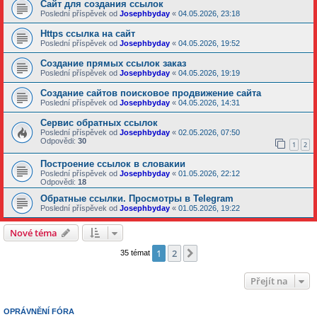
Сайт для создания ссылок
Poslední příspěvek od
Josephbyday
«
04.05.2026, 23:18
Https ссылка на сайт
Poslední příspěvek od
Josephbyday
«
04.05.2026, 19:52
Создание прямых ссылок заказ
Poslední příspěvek od
Josephbyday
«
04.05.2026, 19:19
Создание сайтов поисковое продвижение сайта
Poslední příspěvek od
Josephbyday
«
04.05.2026, 14:31
Сервис обратных ссылок
Poslední příspěvek od
Josephbyday
«
02.05.2026, 07:50
Odpovědi:
30
1
2
Построение ссылок в словакии
Poslední příspěvek od
Josephbyday
«
01.05.2026, 22:12
Odpovědi:
18
Обратные ссылки. Просмотры в Telegram
Poslední příspěvek od
Josephbyday
«
01.05.2026, 19:22
Nové téma
1
2
Další
35 témat
Přejít na
OPRÁVNĚNÍ FÓRA