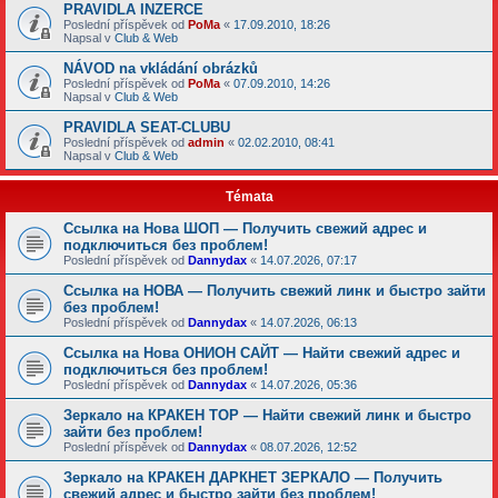
PRAVIDLA INZERCE
Poslední příspěvek od
PoMa
«
17.09.2010, 18:26
Napsal v
Club & Web
NÁVOD na vkládání obrázků
Poslední příspěvek od
PoMa
«
07.09.2010, 14:26
Napsal v
Club & Web
PRAVIDLA SEAT-CLUBU
Poslední příspěvek od
admin
«
02.02.2010, 08:41
Napsal v
Club & Web
Témata
Ссылка на Нова ШОП — Получить свежий адрес и
подключиться без проблем!
Poslední příspěvek od
Dannydax
«
14.07.2026, 07:17
Ссылка на НОВА — Получить свежий линк и быстро зайти
без проблем!
Poslední příspěvek od
Dannydax
«
14.07.2026, 06:13
Ссылка на Нова ОНИОН САЙТ — Найти свежий адрес и
подключиться без проблем!
Poslední příspěvek od
Dannydax
«
14.07.2026, 05:36
Зеркало на КРАКЕН ТОР — Найти свежий линк и быстро
зайти без проблем!
Poslední příspěvek od
Dannydax
«
08.07.2026, 12:52
Зеркало на КРАКЕН ДАРКНЕТ ЗЕРКАЛО — Получить
свежий адрес и быстро зайти без проблем!