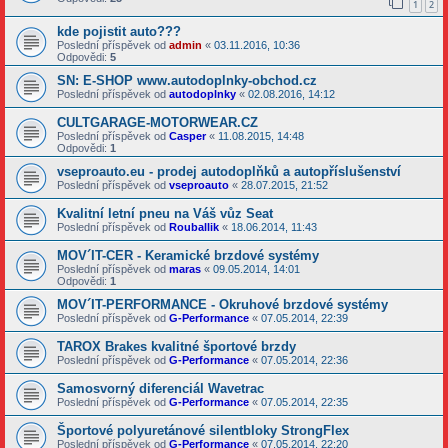
1
2
kde pojistit auto???
Poslední příspěvek od
admin
«
03.11.2016, 10:36
Odpovědi:
5
SN: E-SHOP www.autodoplnky-obchod.cz
Poslední příspěvek od
autodoplnky
«
02.08.2016, 14:12
CULTGARAGE-MOTORWEAR.CZ
Poslední příspěvek od
Casper
«
11.08.2015, 14:48
Odpovědi:
1
vseproauto.eu - prodej autodoplňků a autopříslušenství
Poslední příspěvek od
vseproauto
«
28.07.2015, 21:52
Kvalitní letní pneu na Váš vůz Seat
Poslední příspěvek od
Rouballik
«
18.06.2014, 11:43
MOV´IT-CER - Keramické brzdové systémy
Poslední příspěvek od
maras
«
09.05.2014, 14:01
Odpovědi:
1
MOV´IT-PERFORMANCE - Okruhové brzdové systémy
Poslední příspěvek od
G-Performance
«
07.05.2014, 22:39
TAROX Brakes kvalitné športové brzdy
Poslední příspěvek od
G-Performance
«
07.05.2014, 22:36
Samosvorný diferenciál Wavetrac
Poslední příspěvek od
G-Performance
«
07.05.2014, 22:35
Športové polyuretánové silentbloky StrongFlex
Poslední příspěvek od
G-Performance
«
07.05.2014, 22:20