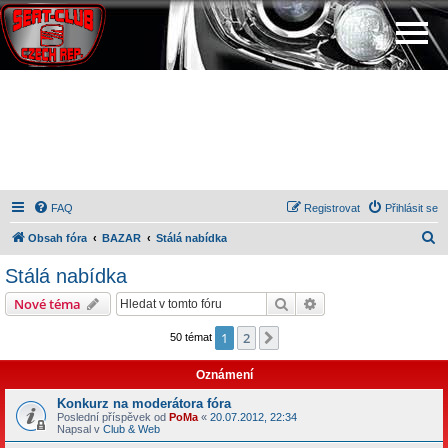
FAQ
Registrovat
Přihlásit se
H
Obsah fóra
BAZAR
Stálá nabídka
l
Stálá nabídka
e
Hledat
Pokročilé hledání
Nové téma
d
a
1
2
Další
50 témat
t
Oznámení
Konkurz na moderátora fóra
Poslední příspěvek od
PoMa
«
20.07.2012, 22:34
Napsal v
Club & Web