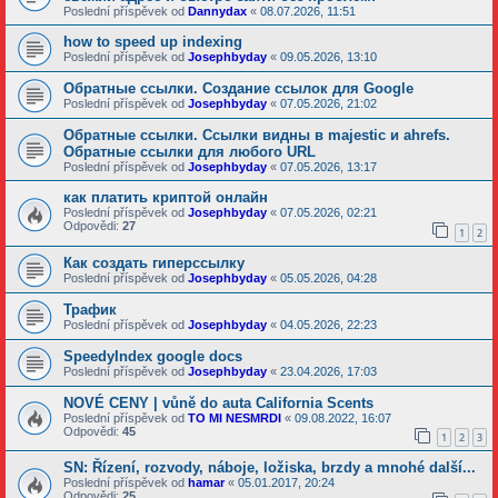
Poslední příspěvek od
Dannydax
«
08.07.2026, 11:51
how to speed up indexing
Poslední příspěvek od
Josephbyday
«
09.05.2026, 13:10
Обратные ссылки. Создание ссылок для Google
Poslední příspěvek od
Josephbyday
«
07.05.2026, 21:02
Обратные ссылки. Cсылки видны в majestic и ahrefs.
Обратные ссылки для любого URL
Poslední příspěvek od
Josephbyday
«
07.05.2026, 13:17
как платить криптой онлайн
Poslední příspěvek od
Josephbyday
«
07.05.2026, 02:21
Odpovědi:
27
1
2
Как создать гиперссылку
Poslední příspěvek od
Josephbyday
«
05.05.2026, 04:28
Трафик
Poslední příspěvek od
Josephbyday
«
04.05.2026, 22:23
SpeedyIndex google docs
Poslední příspěvek od
Josephbyday
«
23.04.2026, 17:03
NOVÉ CENY | vůně do auta California Scents
Poslední příspěvek od
TO MI NESMRDI
«
09.08.2022, 16:07
Odpovědi:
45
1
2
3
SN: Řízení, rozvody, náboje, ložiska, brzdy a mnohé další...
Poslední příspěvek od
hamar
«
05.01.2017, 20:24
Odpovědi:
25