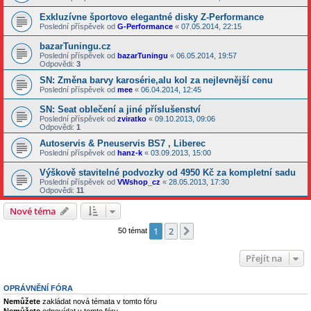
Exkluzívne športovo elegantné disky Z-Performance
Poslední příspěvek od
G-Performance
«
07.05.2014, 22:15
bazarTuningu.cz
Poslední příspěvek od
bazarTuningu
«
06.05.2014, 19:57
Odpovědi:
3
SN: Změna barvy karosérie,alu kol za nejlevnější cenu
Poslední příspěvek od
mee
«
06.04.2014, 12:45
SN: Seat oblečení a jiné příslušenství
Poslední příspěvek od
zviratko
«
09.10.2013, 09:06
Odpovědi:
1
Autoservis & Pneuservis BS7 , Liberec
Poslední příspěvek od
hanz-k
«
03.09.2013, 15:00
Výškově stavitelné podvozky od 4950 Kč za kompletní sadu
Poslední příspěvek od
VWshop_cz
«
28.05.2013, 17:30
Odpovědi:
11
Nové téma
1
2
Další
50 témat
Přejít na
OPRÁVNĚNÍ FÓRA
Nemůžete
zakládat nová témata v tomto fóru
Nemůžete
odpovídat v tomto fóru