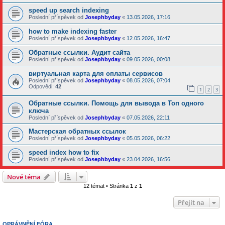
speed up search indexing
Poslední příspěvek od
Josephbyday
«
13.05.2026, 17:16
how to make indexing faster
Poslední příspěvek od
Josephbyday
«
12.05.2026, 16:47
Обратные ссылки. Аудит сайта
Poslední příspěvek od
Josephbyday
«
09.05.2026, 00:08
виртуальная карта для оплаты сервисов
Poslední příspěvek od
Josephbyday
«
08.05.2026, 07:04
Odpovědi:
42
1
2
3
Обратные ссылки. Помощь для вывода в Топ одного
ключа
Poslední příspěvek od
Josephbyday
«
07.05.2026, 22:11
Мастерская обратных ссылок
Poslední příspěvek od
Josephbyday
«
05.05.2026, 06:22
speed index how to fix
Poslední příspěvek od
Josephbyday
«
23.04.2026, 16:56
Nové téma
12 témat • Stránka
1
z
1
Přejít na
OPRÁVNĚNÍ FÓRA