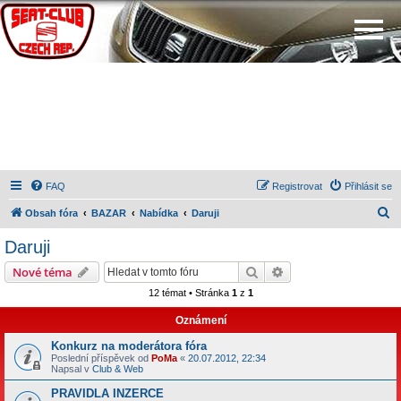
FAQ
Registrovat
Přihlásit se
H
Obsah fóra
BAZAR
Nabídka
Daruji
l
Daruji
e
Hledat
Pokročilé hledání
Nové téma
d
12 témat • Stránka
1
z
1
a
Oznámení
t
Konkurz na moderátora fóra
Poslední příspěvek od
PoMa
«
20.07.2012, 22:34
Napsal v
Club & Web
PRAVIDLA INZERCE