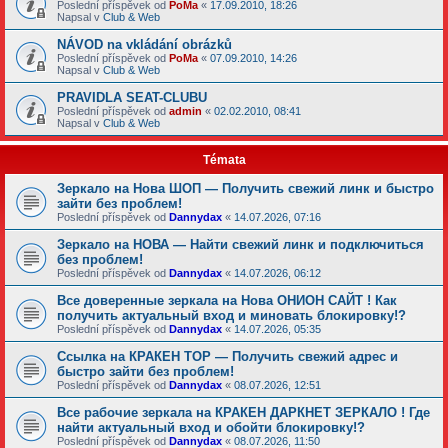
Poslední příspěvek od
PoMa
«
17.09.2010, 18:26
Napsal v
Club & Web
NÁVOD na vkládání obrázků
Poslední příspěvek od
PoMa
«
07.09.2010, 14:26
Napsal v
Club & Web
PRAVIDLA SEAT-CLUBU
Poslední příspěvek od
admin
«
02.02.2010, 08:41
Napsal v
Club & Web
Témata
Зеркало на Нова ШОП — Получить свежий линк и быстро
зайти без проблем!
Poslední příspěvek od
Dannydax
«
14.07.2026, 07:16
Зеркало на НОВА — Найти свежий линк и подключиться
без проблем!
Poslední příspěvek od
Dannydax
«
14.07.2026, 06:12
Все доверенные зеркала на Нова ОНИОН САЙТ ! Как
получить актуальный вход и миновать блокировку!?
Poslední příspěvek od
Dannydax
«
14.07.2026, 05:35
Ссылка на КРАКЕН ТОР — Получить свежий адрес и
быстро зайти без проблем!
Poslední příspěvek od
Dannydax
«
08.07.2026, 12:51
Все рабочие зеркала на КРАКЕН ДАРКНЕТ ЗЕРКАЛО ! Где
найти актуальный вход и обойти блокировку!?
Poslední příspěvek od
Dannydax
«
08.07.2026, 11:50