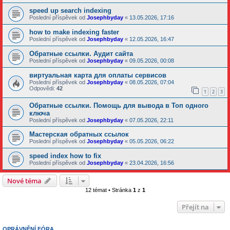
speed up search indexing
Poslední příspěvek od
Josephbyday
«
13.05.2026, 17:16
how to make indexing faster
Poslední příspěvek od
Josephbyday
«
12.05.2026, 16:47
Обратные ссылки. Аудит сайта
Poslední příspěvek od
Josephbyday
«
09.05.2026, 00:08
виртуальная карта для оплаты сервисов
Poslední příspěvek od
Josephbyday
«
08.05.2026, 07:04
Odpovědi:
42
1
2
3
Обратные ссылки. Помощь для вывода в Топ одного
ключа
Poslední příspěvek od
Josephbyday
«
07.05.2026, 22:11
Мастерская обратных ссылок
Poslední příspěvek od
Josephbyday
«
05.05.2026, 06:22
speed index how to fix
Poslední příspěvek od
Josephbyday
«
23.04.2026, 16:56
Nové téma
12 témat • Stránka
1
z
1
Přejít na
OPRÁVNĚNÍ FÓRA