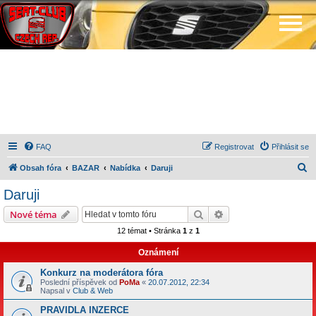
FAQ
Registrovat
Přihlásit se
H
Obsah fóra
BAZAR
Nabídka
Daruji
l
Daruji
e
Hledat
Pokročilé hledání
Nové téma
d
12 témat • Stránka
1
z
1
a
Oznámení
t
Konkurz na moderátora fóra
Poslední příspěvek od
PoMa
«
20.07.2012, 22:34
Napsal v
Club & Web
PRAVIDLA INZERCE