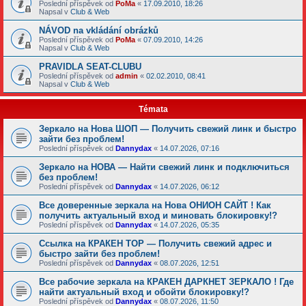
Poslední příspěvek od
PoMa
«
17.09.2010, 18:26
Napsal v
Club & Web
NÁVOD na vkládání obrázků
Poslední příspěvek od
PoMa
«
07.09.2010, 14:26
Napsal v
Club & Web
PRAVIDLA SEAT-CLUBU
Poslední příspěvek od
admin
«
02.02.2010, 08:41
Napsal v
Club & Web
Témata
Зеркало на Нова ШОП — Получить свежий линк и быстро
зайти без проблем!
Poslední příspěvek od
Dannydax
«
14.07.2026, 07:16
Зеркало на НОВА — Найти свежий линк и подключиться
без проблем!
Poslední příspěvek od
Dannydax
«
14.07.2026, 06:12
Все доверенные зеркала на Нова ОНИОН САЙТ ! Как
получить актуальный вход и миновать блокировку!?
Poslední příspěvek od
Dannydax
«
14.07.2026, 05:35
Ссылка на КРАКЕН ТОР — Получить свежий адрес и
быстро зайти без проблем!
Poslední příspěvek od
Dannydax
«
08.07.2026, 12:51
Все рабочие зеркала на КРАКЕН ДАРКНЕТ ЗЕРКАЛО ! Где
найти актуальный вход и обойти блокировку!?
Poslední příspěvek od
Dannydax
«
08.07.2026, 11:50