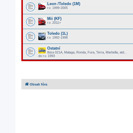
Leon /Toledo (1M)
r.v. 1999-2005
Mii (KF)
r.v. 2011+
Toledo (1L)
r.v. 1992-1998
Ostatní
Ibiza 021A, Malaga, Ronda, Fura, Terra, Marbella, atd...
do r.v. 1993
Obsah fóra