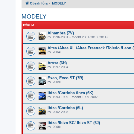
Obsah fóra
MODELY
MODELY
FÓRUM
Alhambra (7V)
r.v. 1996-2001 + facelift 2001-2010, 2011+
Altea /Altea XL /Altea Freetrack /Toledo /Leon (
r.v. 2004+
Arosa (6H)
r.v. 1997-2004
Exeo, Exeo ST (3R)
r.v. 2009+
Ibiza /Cordoba /Inca (6K)
r.v. 1993-1999 + facelift 1999-2002
Ibiza /Cordoba (6L)
r.v. 2002-2008
Ibiza /Ibiza SC/ Ibiza ST (6J)
r.v. 2008+