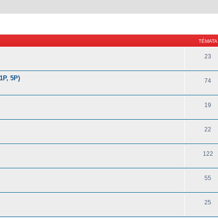
TÉMATA
23
1P, 5P)
74
19
22
122
55
25