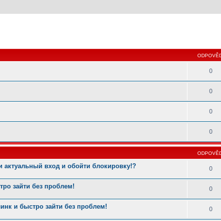
 hledání
ODPOVĚD
0
0
0
0
ODPOVĚD
и актуальный вход и обойти блокировку!?
0
ро зайти без проблем!
0
нк и быстро зайти без проблем!
0