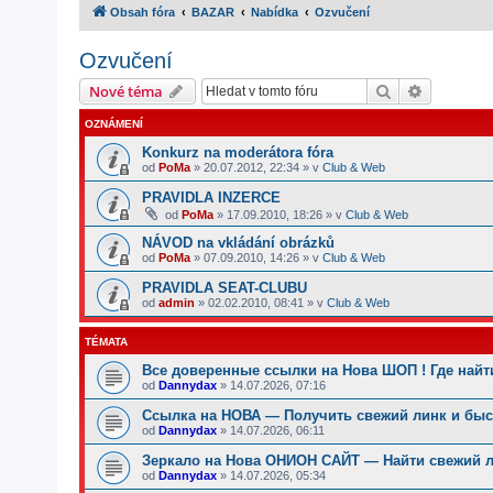
Obsah fóra
BAZAR
Nabídka
Ozvučení
Ozvučení
Hledat
Pokročilé
Nové téma
OZNÁMENÍ
Konkurz na moderátora fóra
od
PoMa
»
20.07.2012, 22:34
» v
Club & Web
PRAVIDLA INZERCE
od
PoMa
»
17.09.2010, 18:26
» v
Club & Web
NÁVOD na vkládání obrázků
od
PoMa
»
07.09.2010, 14:26
» v
Club & Web
PRAVIDLA SEAT-CLUBU
od
admin
»
02.02.2010, 08:41
» v
Club & Web
TÉMATA
Все доверенные ссылки на Нова ШОП ! Где найт
od
Dannydax
»
14.07.2026, 07:16
Ссылка на НОВА — Получить свежий линк и быст
od
Dannydax
»
14.07.2026, 06:11
Зеркало на Нова ОНИОН САЙТ — Найти свежий ли
od
Dannydax
»
14.07.2026, 05:34