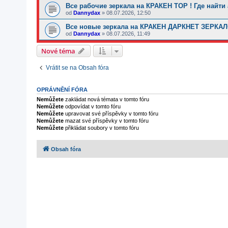
Все рабочие зеркала на КРАКЕН ТОР ! Где найти
od
Dannydax
»
08.07.2026, 12:50
Все новые зеркала на КРАКЕН ДАРКНЕТ ЗЕРКАЛО 
od
Dannydax
»
08.07.2026, 11:49
Nové téma
Vrátit se na Obsah fóra
OPRÁVNĚNÍ FÓRA
Nemůžete
zakládat nová témata v tomto fóru
Nemůžete
odpovídat v tomto fóru
Nemůžete
upravovat své příspěvky v tomto fóru
Nemůžete
mazat své příspěvky v tomto fóru
Nemůžete
přikládat soubory v tomto fóru
Obsah fóra