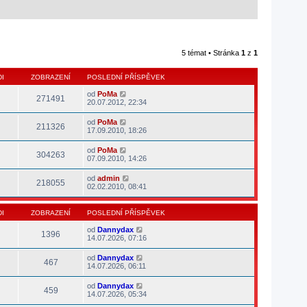
5 témat • Stránka
1
z
1
I
ZOBRAZENÍ
POSLEDNÍ PŘÍSPĚVEK
od
PoMa
271491
20.07.2012, 22:34
od
PoMa
211326
17.09.2010, 18:26
od
PoMa
304263
07.09.2010, 14:26
od
admin
218055
02.02.2010, 08:41
I
ZOBRAZENÍ
POSLEDNÍ PŘÍSPĚVEK
od
Dannydax
1396
14.07.2026, 07:16
od
Dannydax
467
14.07.2026, 06:11
od
Dannydax
459
14.07.2026, 05:34