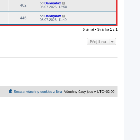
od
Dannydax
462
08.07.2026, 12:50
od
Dannydax
446
08.07.2026, 11:49
5 témat • Stránka
1
z
1
Přejít na
Smazat všechny cookies z fóra
Všechny časy jsou v
UTC+02:00