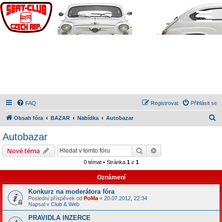
FAQ
Registrovat
Přihlásit se
H
Obsah fóra
BAZAR
Nabídka
Autobazar
l
Autobazar
e
Hledat
Pokročilé hledání
Nové téma
d
0 témat • Stránka
1
z
1
a
Oznámení
t
Konkurz na moderátora fóra
Poslední příspěvek od
PoMa
«
20.07.2012, 22:34
Napsal v
Club & Web
PRAVIDLA INZERCE