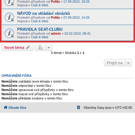
Poslední příspěvek od
PoMa
«
17.09.2010, 18:26
Napsal v
Club & Web
NÁVOD na vkládání obrázků
Poslední příspěvek od
PoMa
«
07.09.2010, 14:26
Napsal v
Club & Web
PRAVIDLA SEAT-CLUBU
Poslední příspěvek od
admin
«
02.02.2010, 08:41
Napsal v
Club & Web
Nové téma
0 témat • Stránka
1
z
1
Přejít na
OPRÁVNĚNÍ FÓRA
Nemůžete
zakládat nová témata v tomto fóru
Nemůžete
odpovídat v tomto fóru
Nemůžete
upravovat své příspěvky v tomto fóru
Nemůžete
mazat své příspěvky v tomto fóru
Nemůžete
přikládat soubory v tomto fóru
Obsah fóra
Všechny časy jsou v
UTC+02:00