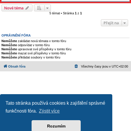
Nové téma
5 témat • Stránka
1
z
1
Přejít na
OPRÁVNĚNÍ FÓRA
Nemůžete
zakládat nová témata v tomto fóru
Nemůžete
odpovídat v tomto fóru
Nemůžete
upravovat své příspěvky v tomto fóru
Nemůžete
mazat své příspěvky v tomto fóru
Nemůžete
přikládat soubory v tomto fóru
Obsah fóra
Všechny časy jsou v
UTC+02:00
Tato stránka používá cookies k zajištění správné
funkčnosti fóra.
Zjistit více
Založeno na
phpBB
® Forum Software © phpBB Limited
Český překlad –
phpBB.cz
Ochrana soukromí
|
Podmínky pro užívání
Rozumím