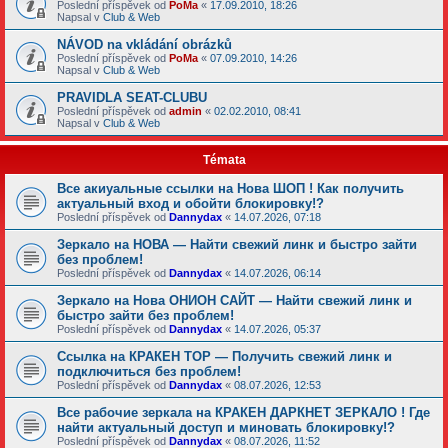
Poslední příspěvek od
PoMa
«
17.09.2010, 18:26
Napsal v
Club & Web
NÁVOD na vkládání obrázků
Poslední příspěvek od
PoMa
«
07.09.2010, 14:26
Napsal v
Club & Web
PRAVIDLA SEAT-CLUBU
Poslední příspěvek od
admin
«
02.02.2010, 08:41
Napsal v
Club & Web
Témata
Все акиуальные ссылки на Нова ШОП ! Как получить
актуальный вход и обойти блокировку!?
Poslední příspěvek od
Dannydax
«
14.07.2026, 07:18
Зеркало на НОВА — Найти свежий линк и быстро зайти
без проблем!
Poslední příspěvek od
Dannydax
«
14.07.2026, 06:14
Зеркало на Нова ОНИОН САЙТ — Найти свежий линк и
быстро зайти без проблем!
Poslední příspěvek od
Dannydax
«
14.07.2026, 05:37
Ссылка на КРАКЕН ТОР — Получить свежий линк и
подключиться без проблем!
Poslední příspěvek od
Dannydax
«
08.07.2026, 12:53
Все рабочие зеркала на КРАКЕН ДАРКНЕТ ЗЕРКАЛО ! Где
найти актуальный доступ и миновать блокировку!?
Poslední příspěvek od
Dannydax
«
08.07.2026, 11:52