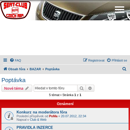
FAQ
Registrovat
Přihlásit se
H
Obsah fóra
BAZAR
Poptávka
l
Poptávka
e
Hledat
Pokročilé hledání
Nové téma
d
5 témat • Stránka
1
z
1
a
Oznámení
t
Konkurz na moderátora fóra
Poslední příspěvek od
PoMa
«
20.07.2012, 22:34
Napsal v
Club & Web
PRAVIDLA INZERCE