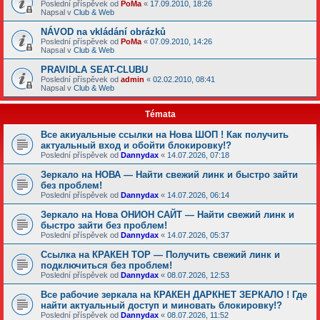
Poslední příspěvek od
PoMa
«
17.09.2010, 18:26
Napsal v
Club & Web
NÁVOD na vkládání obrázků
Poslední příspěvek od
PoMa
«
07.09.2010, 14:26
Napsal v
Club & Web
PRAVIDLA SEAT-CLUBU
Poslední příspěvek od
admin
«
02.02.2010, 08:41
Napsal v
Club & Web
Témata
Все акиуальные ссылки на Нова ШОП ! Как получить
актуальный вход и обойти блокировку!?
Poslední příspěvek od
Dannydax
«
14.07.2026, 07:18
Зеркало на НОВА — Найти свежий линк и быстро зайти
без проблем!
Poslední příspěvek od
Dannydax
«
14.07.2026, 06:14
Зеркало на Нова ОНИОН САЙТ — Найти свежий линк и
быстро зайти без проблем!
Poslední příspěvek od
Dannydax
«
14.07.2026, 05:37
Ссылка на КРАКЕН ТОР — Получить свежий линк и
подключиться без проблем!
Poslední příspěvek od
Dannydax
«
08.07.2026, 12:53
Все рабочие зеркала на КРАКЕН ДАРКНЕТ ЗЕРКАЛО ! Где
найти актуальный доступ и миновать блокировку!?
Poslední příspěvek od
Dannydax
«
08.07.2026, 11:52