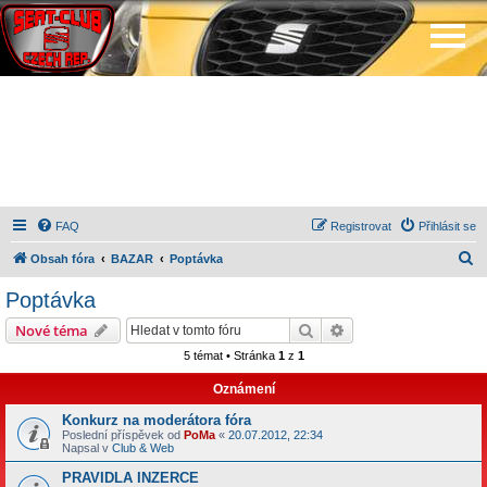
FAQ
Registrovat
Přihlásit se
H
Obsah fóra
BAZAR
Poptávka
l
Poptávka
e
Hledat
Pokročilé hledání
Nové téma
d
5 témat • Stránka
1
z
1
a
Oznámení
t
Konkurz na moderátora fóra
Poslední příspěvek od
PoMa
«
20.07.2012, 22:34
Napsal v
Club & Web
PRAVIDLA INZERCE