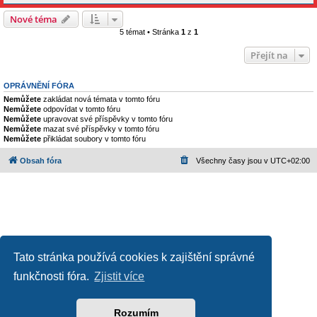
Nové téma
5 témat • Stránka
1
z
1
Přejít na
OPRÁVNĚNÍ FÓRA
Nemůžete
zakládat nová témata v tomto fóru
Nemůžete
odpovídat v tomto fóru
Nemůžete
upravovat své příspěvky v tomto fóru
Nemůžete
mazat své příspěvky v tomto fóru
Nemůžete
přikládat soubory v tomto fóru
Obsah fóra
Všechny časy jsou v
UTC+02:00
Tato stránka používá cookies k zajištění správné
funkčnosti fóra.
Zjistit více
Založeno na
phpBB
® Forum Software © phpBB Limited
Český překlad –
phpBB.cz
Ochrana soukromí
|
Podmínky pro užívání
Rozumím