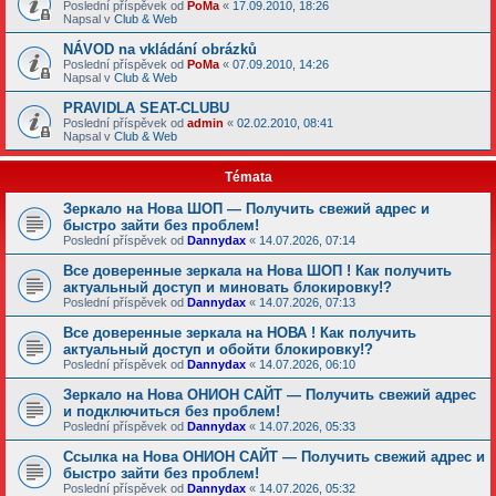
Poslední příspěvek od
PoMa
«
17.09.2010, 18:26
Napsal v
Club & Web
NÁVOD na vkládání obrázků
Poslední příspěvek od
PoMa
«
07.09.2010, 14:26
Napsal v
Club & Web
PRAVIDLA SEAT-CLUBU
Poslední příspěvek od
admin
«
02.02.2010, 08:41
Napsal v
Club & Web
Témata
Зеркало на Нова ШОП — Получить свежий адрес и
быстро зайти без проблем!
Poslední příspěvek od
Dannydax
«
14.07.2026, 07:14
Все доверенные зеркала на Нова ШОП ! Как получить
актуальный доступ и миновать блокировку!?
Poslední příspěvek od
Dannydax
«
14.07.2026, 07:13
Все доверенные зеркала на НОВА ! Как получить
актуальный доступ и обойти блокировку!?
Poslední příspěvek od
Dannydax
«
14.07.2026, 06:10
Зеркало на Нова ОНИОН САЙТ — Получить свежий адрес
и подключиться без проблем!
Poslední příspěvek od
Dannydax
«
14.07.2026, 05:33
Ссылка на Нова ОНИОН САЙТ — Получить свежий адрес и
быстро зайти без проблем!
Poslední příspěvek od
Dannydax
«
14.07.2026, 05:32