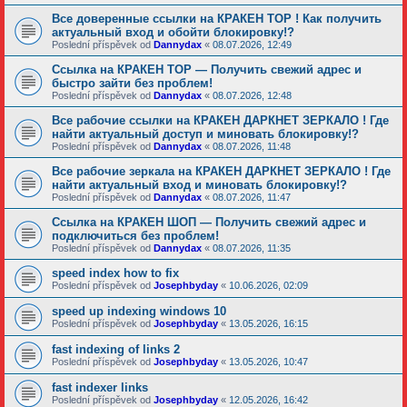
Все доверенные ссылки на КРАКЕН ТОР ! Как получить
актуальный вход и обойти блокировку!?
Poslední příspěvek od
Dannydax
«
08.07.2026, 12:49
Ссылка на КРАКЕН ТОР — Получить свежий адрес и
быстро зайти без проблем!
Poslední příspěvek od
Dannydax
«
08.07.2026, 12:48
Все рабочие ссылки на КРАКЕН ДАРКНЕТ ЗЕРКАЛО ! Где
найти актуальный доступ и миновать блокировку!?
Poslední příspěvek od
Dannydax
«
08.07.2026, 11:48
Все рабочие зеркала на КРАКЕН ДАРКНЕТ ЗЕРКАЛО ! Где
найти актуальный вход и миновать блокировку!?
Poslední příspěvek od
Dannydax
«
08.07.2026, 11:47
Ссылка на КРАКЕН ШОП — Получить свежий адрес и
подключиться без проблем!
Poslední příspěvek od
Dannydax
«
08.07.2026, 11:35
speed index how to fix
Poslední příspěvek od
Josephbyday
«
10.06.2026, 02:09
speed up indexing windows 10
Poslední příspěvek od
Josephbyday
«
13.05.2026, 16:15
fast indexing of links 2
Poslední příspěvek od
Josephbyday
«
13.05.2026, 10:47
fast indexer links
Poslední příspěvek od
Josephbyday
«
12.05.2026, 16:42