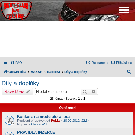
FAQ
Registrovat
Přihlásit se
H
Obsah fóra
BAZAR
Nabídka
Díly a doplňky
l
Díly a doplňky
e
Hledat
Pokročilé hledání
Nové téma
d
23 témat • Stránka
1
z
1
a
Oznámení
t
Konkurz na moderátora fóra
Poslední příspěvek od
PoMa
«
20.07.2012, 22:34
Napsal v
Club & Web
PRAVIDLA INZERCE