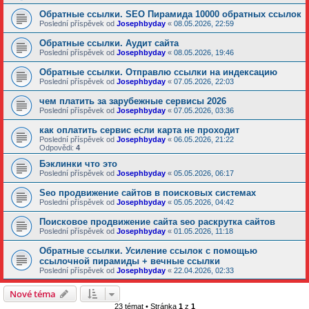
Обратные ссылки. SEO Пирамида 10000 обратных ссылок
Poslední příspěvek od
Josephbyday
«
08.05.2026, 22:59
Обратные ссылки. Аудит сайта
Poslední příspěvek od
Josephbyday
«
08.05.2026, 19:46
Обратные ссылки. Отправлю ссылки на индексацию
Poslední příspěvek od
Josephbyday
«
07.05.2026, 22:03
чем платить за зарубежные сервисы 2026
Poslední příspěvek od
Josephbyday
«
07.05.2026, 03:36
как оплатить сервис если карта не проходит
Poslední příspěvek od
Josephbyday
«
06.05.2026, 21:22
Odpovědi:
4
Бэклинки что это
Poslední příspěvek od
Josephbyday
«
05.05.2026, 06:17
Seo продвижение сайтов в поисковых системах
Poslední příspěvek od
Josephbyday
«
05.05.2026, 04:42
Поисковое продвижение сайта seo раскрутка сайтов
Poslední příspěvek od
Josephbyday
«
01.05.2026, 11:18
Обратные ссылки. Усиление ссылок с помощью
ссылочной пирамиды + вечные ссылки
Poslední příspěvek od
Josephbyday
«
22.04.2026, 02:33
Nové téma
23 témat • Stránka
1
z
1