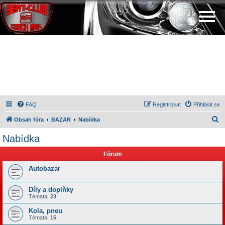
FAQ
Registrovat
Přihlásit se
H
Obsah fóra
BAZAR
Nabídka
l
Nabídka
e
Fórum
d
a
Autobazar
t
Díly a doplňky
Témata:
23
Kola, pneu
Témata:
15