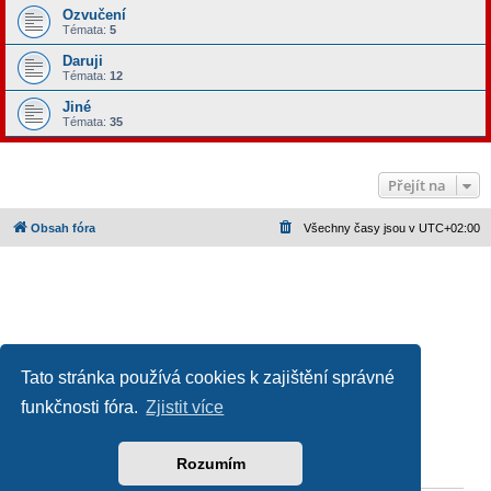
Ozvučení
Témata:
5
Daruji
Témata:
12
Jiné
Témata:
35
Přejít na
Obsah fóra
Všechny časy jsou v
UTC+02:00
Tato stránka používá cookies k zajištění správné
funkčnosti fóra.
Zjistit více
Založeno na
phpBB
® Forum Software © phpBB Limited
Český překlad –
phpBB.cz
Ochrana soukromí
|
Podmínky pro užívání
Rozumím