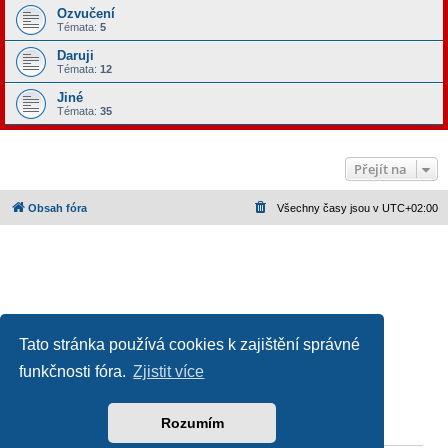
Ozvučení
Témata:
5
Daruji
Témata:
12
Jiné
Témata:
35
Přejít na
Obsah fóra
Všechny časy jsou v
UTC+02:00
Tato stránka používá cookies k zajištění správné
funkčnosti fóra.
Zjistit více
Založeno na
phpBB
® Forum Software © phpBB Limited
Český překlad –
phpBB.cz
Ochrana soukromí
|
Podmínky pro užívání
Rozumím