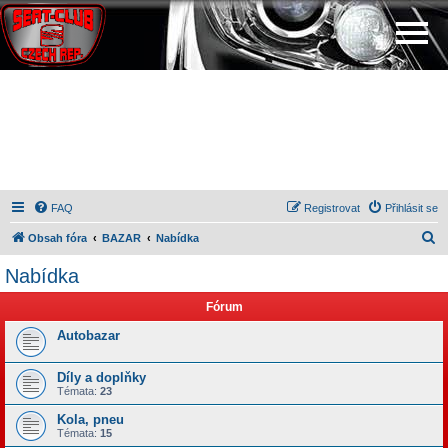
FAQ
Registrovat
Přihlásit se
H
Obsah fóra
BAZAR
Nabídka
l
Nabídka
e
Fórum
d
a
Autobazar
t
Díly a doplňky
Témata:
23
Kola, pneu
Témata:
15