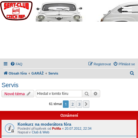
FAQ
Registrovat
Přihlásit se
H
Obsah fóra
GARÁŽ
Servis
l
Servis
e
Hledat
Pokročilé hledání
Nové téma
d
a
1
2
3
Další
61 témat
t
Oznámení
Konkurz na moderátora fóra
Poslední příspěvek od
PoMa
«
20.07.2012, 22:34
Napsal v
Club & Web