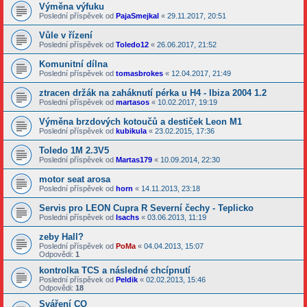
Výměna výfuku
Poslední příspěvek od
PajaSmejkal
«
29.11.2017, 20:51
Vůle v řízení
Poslední příspěvek od
Toledo12
«
26.06.2017, 21:52
Komunitní dílna
Poslední příspěvek od
tomasbrokes
«
12.04.2017, 21:49
ztracen držák na zaháknutí pérka u H4 - Ibiza 2004 1.2
Poslední příspěvek od
martasos
«
10.02.2017, 19:19
Výměna brzdových kotoučů a destiček Leon M1
Poslední příspěvek od
kubikula
«
23.02.2015, 17:36
Toledo 1M 2.3V5
Poslední příspěvek od
Martas179
«
10.09.2014, 22:30
motor seat arosa
Poslední příspěvek od
horn
«
14.11.2013, 23:18
Servis pro LEON Cupra R Severní čechy - Teplicko
Poslední příspěvek od
Isachs
«
03.06.2013, 11:19
zeby Hall?
Poslední příspěvek od
PoMa
«
04.04.2013, 15:07
Odpovědi:
1
kontrolka TCS a následné chcípnutí
Poslední příspěvek od
Peldik
«
02.02.2013, 15:46
Odpovědi:
18
Sváření CO