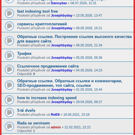
Poslední příspěvek od
Dannydax
«
08.07.2026, 11:31
fast indexing tool free
Poslední příspěvek od
Josephbyday
«
13.05.2026, 13:47
сервисы криптоплатежей
Poslední příspěvek od
Josephbyday
«
09.05.2026, 15:21
Обратные ссылки. Построение ссылок высокого качества
для вашего сайта
Poslední příspěvek od
Josephbyday
«
08.05.2026, 21:34
Трафик
Poslední příspěvek od
Josephbyday
«
05.05.2026, 09:36
Ссылочное продвижение сайта
Poslední příspěvek od
Josephbyday
«
04.05.2026, 14:23
Odpovědi:
9
Обратные ссылки. Обратные ссылки и комментарии,
SEO-продвижение, топ сайта, ссылки
Poslední příspěvek od
Josephbyday
«
01.05.2026, 15:44
how to increase indexing speed
Poslední příspěvek od
Josephbyday
«
29.04.2026, 08:27
5-té dveře
Poslední příspěvek od
Re83l
«
18.06.2021, 23:18
Rada se servisem
Poslední příspěvek od
admin
«
21.02.2021, 22:21
Odpovědi:
1