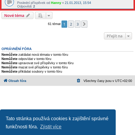
Poslední příspěvek od
Hanny
«
21.01.2013, 15:54
Odpovědi:
2
Nové téma
1
2
3
Další
61 témat
Přejít na
OPRÁVNĚNÍ FÓRA
Nemůžete
zakládat nová témata v tomto fóru
Nemůžete
odpovídat v tomto fóru
Nemůžete
upravovat své příspěvky v tomto fóru
Nemůžete
mazat své příspěvky v tomto fóru
Nemůžete
přikládat soubory v tomto fóru
Obsah fóra
Všechny časy jsou v
UTC+02:00
Tato stránka používá cookies k zajištění správné
funkčnosti fóra.
Zjistit více
Založeno na
phpBB
® Forum Software © phpBB Limited