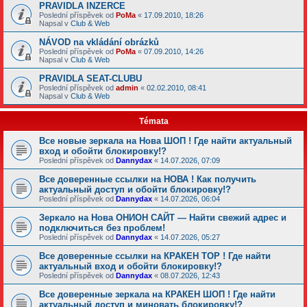
PRAVIDLA INZERCE
Poslední příspěvek od
PoMa
«
17.09.2010, 18:26
Napsal v
Club & Web
NÁVOD na vkládání obrázků
Poslední příspěvek od
PoMa
«
07.09.2010, 14:26
Napsal v
Club & Web
PRAVIDLA SEAT-CLUBU
Poslední příspěvek od
admin
«
02.02.2010, 08:41
Napsal v
Club & Web
Témata
Все новые зеркала на Нова ШОП ! Где найти актуальный
вход и обойти блокировку!?
Poslední příspěvek od
Dannydax
«
14.07.2026, 07:09
Все доверенные ссылки на НОВА ! Как получить
актуальный доступ и обойти блокировку!?
Poslední příspěvek od
Dannydax
«
14.07.2026, 06:04
Зеркало на Нова ОНИОН САЙТ — Найти свежий адрес и
подключиться без проблем!
Poslední příspěvek od
Dannydax
«
14.07.2026, 05:27
Все доверенные ссылки на КРАКЕН ТОР ! Где найти
актуальный вход и обойти блокировку!?
Poslední příspěvek od
Dannydax
«
08.07.2026, 12:43
Все доверенные зеркала на КРАКЕН ШОП ! Где найти
актуальный доступ и миновать блокировку!?