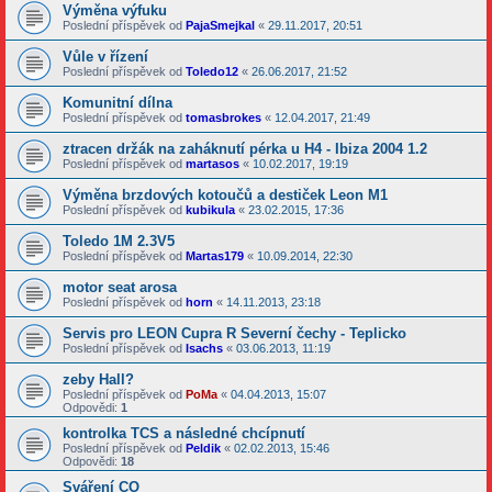
Výměna výfuku
Poslední příspěvek od
PajaSmejkal
«
29.11.2017, 20:51
Vůle v řízení
Poslední příspěvek od
Toledo12
«
26.06.2017, 21:52
Komunitní dílna
Poslední příspěvek od
tomasbrokes
«
12.04.2017, 21:49
ztracen držák na zaháknutí pérka u H4 - Ibiza 2004 1.2
Poslední příspěvek od
martasos
«
10.02.2017, 19:19
Výměna brzdových kotoučů a destiček Leon M1
Poslední příspěvek od
kubikula
«
23.02.2015, 17:36
Toledo 1M 2.3V5
Poslední příspěvek od
Martas179
«
10.09.2014, 22:30
motor seat arosa
Poslední příspěvek od
horn
«
14.11.2013, 23:18
Servis pro LEON Cupra R Severní čechy - Teplicko
Poslední příspěvek od
Isachs
«
03.06.2013, 11:19
zeby Hall?
Poslední příspěvek od
PoMa
«
04.04.2013, 15:07
Odpovědi:
1
kontrolka TCS a následné chcípnutí
Poslední příspěvek od
Peldik
«
02.02.2013, 15:46
Odpovědi:
18
Sváření CO