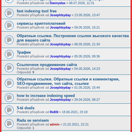
Poslední příspěvek od
Dannydax
«
08.07.2026, 11:31
fast indexing tool free
Poslední příspěvek od
Josephbyday
«
13.05.2026, 13:47
сервисы криптоплатежей
Poslední příspěvek od
Josephbyday
«
09.05.2026, 15:21
Обратные ссылки. Построение ссылок высокого качества
для вашего сайта
Poslední příspěvek od
Josephbyday
«
08.05.2026, 21:34
Трафик
Poslední příspěvek od
Josephbyday
«
05.05.2026, 09:36
Ссылочное продвижение сайта
Poslední příspěvek od
Josephbyday
«
04.05.2026, 14:23
Odpovědi:
9
Обратные ссылки. Обратные ссылки и комментарии,
SEO-продвижение, топ сайта, ссылки
Poslední příspěvek od
Josephbyday
«
01.05.2026, 15:44
how to increase indexing speed
Poslední příspěvek od
Josephbyday
«
29.04.2026, 08:27
5-té dveře
Poslední příspěvek od
Re83l
«
18.06.2021, 23:18
Rada se servisem
Poslední příspěvek od
admin
«
21.02.2021, 22:21
Odpovědi:
1