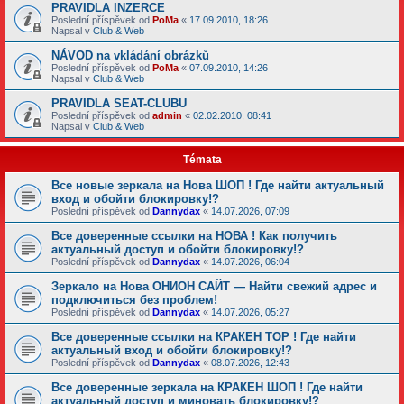
PRAVIDLA INZERCE
Poslední příspěvek od
PoMa
«
17.09.2010, 18:26
Napsal v
Club & Web
NÁVOD na vkládání obrázků
Poslední příspěvek od
PoMa
«
07.09.2010, 14:26
Napsal v
Club & Web
PRAVIDLA SEAT-CLUBU
Poslední příspěvek od
admin
«
02.02.2010, 08:41
Napsal v
Club & Web
Témata
Все новые зеркала на Нова ШОП ! Где найти актуальный
вход и обойти блокировку!?
Poslední příspěvek od
Dannydax
«
14.07.2026, 07:09
Все доверенные ссылки на НОВА ! Как получить
актуальный доступ и обойти блокировку!?
Poslední příspěvek od
Dannydax
«
14.07.2026, 06:04
Зеркало на Нова ОНИОН САЙТ — Найти свежий адрес и
подключиться без проблем!
Poslední příspěvek od
Dannydax
«
14.07.2026, 05:27
Все доверенные ссылки на КРАКЕН ТОР ! Где найти
актуальный вход и обойти блокировку!?
Poslední příspěvek od
Dannydax
«
08.07.2026, 12:43
Все доверенные зеркала на КРАКЕН ШОП ! Где найти
актуальный доступ и миновать блокировку!?