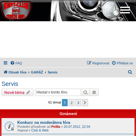
FAQ
Registrovat
Přihlásit se
H
Obsah fóra
GARÁŽ
Servis
l
Servis
e
Hledat
Pokročilé hledání
Nové téma
d
a
1
2
3
Další
61 témat
t
Oznámení
Konkurz na moderátora fóra
Poslední příspěvek od
PoMa
«
20.07.2012, 22:34
Napsal v
Club & Web