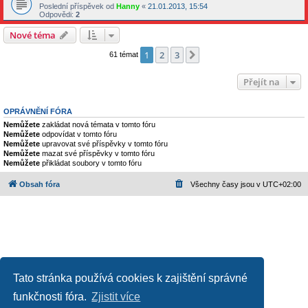
Poslední příspěvek od
Hanny
«
21.01.2013, 15:54
Odpovědi:
2
Nové téma
1
2
3
Další
61 témat
Přejít na
OPRÁVNĚNÍ FÓRA
Nemůžete
zakládat nová témata v tomto fóru
Nemůžete
odpovídat v tomto fóru
Nemůžete
upravovat své příspěvky v tomto fóru
Nemůžete
mazat své příspěvky v tomto fóru
Nemůžete
přikládat soubory v tomto fóru
Obsah fóra
Všechny časy jsou v
UTC+02:00
Tato stránka používá cookies k zajištění správné
funkčnosti fóra.
Zjistit více
Založeno na
phpBB
® Forum Software © phpBB Limited