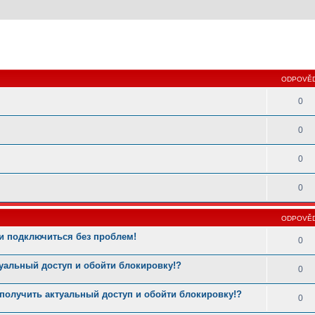
 hledání
ODPOVĚD
0
0
0
0
ODPOVĚD
и подключиться без проблем!
0
туальный доступ и обойти блокировку!?
0
 получить актуальный доступ и обойти блокировку!?
0