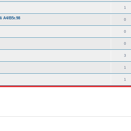
1
i A4/B5r.98
0
0
0
3
1
1