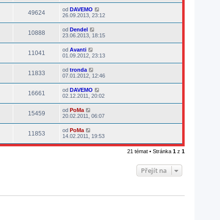
od
DAVEMO
49624
26.09.2013, 23:12
od
Dendel
10888
23.06.2013, 18:15
od
Avanti
11041
01.09.2012, 23:13
od
tronda
11833
07.01.2012, 12:46
od
DAVEMO
16661
02.12.2011, 20:02
od
PoMa
15459
20.02.2011, 06:07
od
PoMa
11853
14.02.2011, 19:53
21 témat • Stránka
1
z
1
Přejít na