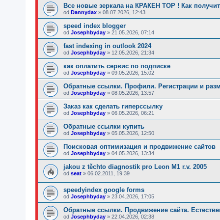
Все новые зеркала на КРАКЕН ТОР ! Как получи
od
Dannydax
»
08.07.2026, 12:43
speed index blogger
od
Josephbyday
»
21.05.2026, 07:14
fast indexing in outlook 2024
od
Josephbyday
»
12.05.2026, 21:34
как оплатить сервис по подписке
od
Josephbyday
»
09.05.2026, 15:02
Обратные ссылки. Профили. Регистрации и разм
od
Josephbyday
»
08.05.2026, 13:57
Заказ как сделать гиперссылку
od
Josephbyday
»
06.05.2026, 06:21
Обратные ссылки купить
od
Josephbyday
»
05.05.2026, 12:50
Поисковая оптимизация и продвижение сайтов
od
Josephbyday
»
04.05.2026, 13:34
jakou z těchto diagnostik pro Leon M1 r.v. 2005
od
seat
»
06.02.2011, 19:39
speedyindex google forms
od
Josephbyday
»
23.04.2026, 17:05
Обратные ссылки. Продвижение сайта. Естестве
od
Josephbyday
»
22.04.2026, 02:38