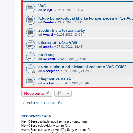
VAG
od
neky87
»
22.09.2013, 10:04
K:kdo by nakódoval klíč ke koncern.vozu v Pze(Aud
od
Dendel
»
23.06.2013, 18:15
zvednutí startovací dávky
od
Avanti
»
01.09.2012, 23:13
díleská příručka VAG
od
tronda
»
07.01.2012, 12:46
profi vag
od
DAVEMO
»
02.12.2011, 17:50
da sa stiahnut od niekadial zadarmo VAG-COM?
od
modryleon
»
19.02.2011, 21:29
diagnostika na z4
od
modryleon
»
14.02.2011, 10:46
Nové téma
Vrátit se na Obsah fóra
OPRÁVNĚNÍ FÓRA
Nemůžete
zakládat nová témata v tomto fóru
Nemůžete
odpovídat v tomto fóru
Nemůžete
upravovat své příspěvky v tomto fóru