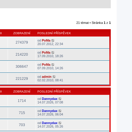
21 témat • Stránka
1
z
1
I
ZOBRAZENÍ
POSLEDNÍ PŘÍSPĚVEK
od
PoMa
274379
20.07.2012, 22:34
od
PoMa
214220
17.09.2010, 18:26
od
PoMa
306647
07.09.2010, 14:26
od
admin
221229
02.02.2010, 08:41
I
ZOBRAZENÍ
POSLEDNÍ PŘÍSPĚVEK
od
Dannydax
1714
14.07.2026, 07:08
od
Dannydax
715
14.07.2026, 06:04
od
Dannydax
703
14.07.2026, 05:26