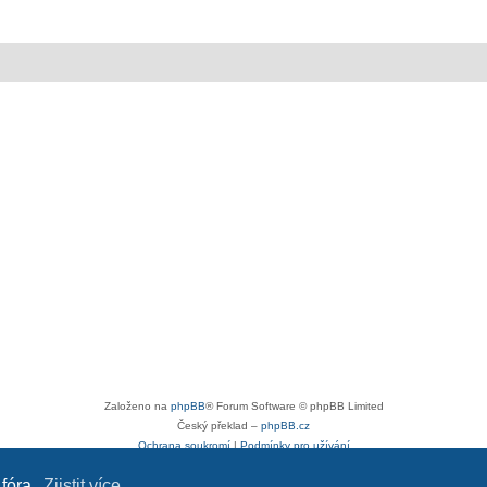
Založeno na
phpBB
® Forum Software © phpBB Limited
Český překlad –
phpBB.cz
Ochrana soukromí
|
Podmínky pro užívání
 fóra.
Zjistit více