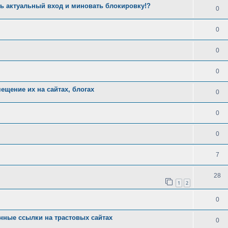
ть актуальный вход и миновать блокировку!?
0
0
0
0
ещение их на сайтах, блогах
0
0
0
7
28
1
2
0
нные ссылки на трастовых сайтах
0