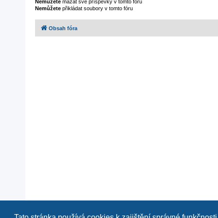
Nemůžete
mazat své příspěvky v tomto fóru
Nemůžete
přikládat soubory v tomto fóru
Obsah fóra
Tato stránka používá cookies k zajištění správné funkčnosti