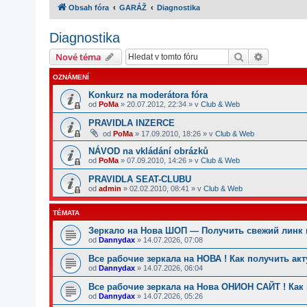
Obsah fóra
GARÁŽ
Diagnostika
Diagnostika
Hledat
Pokročilé
Nové téma
OZNÁMENÍ
Konkurz na moderátora fóra
od
PoMa
»
20.07.2012, 22:34
» v
Club & Web
PRAVIDLA INZERCE
od
PoMa
»
17.09.2010, 18:26
» v
Club & Web
NÁVOD na vkládání obrázků
od
PoMa
»
07.09.2010, 14:26
» v
Club & Web
PRAVIDLA SEAT-CLUBU
od
admin
»
02.02.2010, 08:41
» v
Club & Web
TÉMATA
Зеркало на Нова ШОП — Получить свежий линк 
od
Dannydax
»
14.07.2026, 07:08
Все рабочие зеркала на НОВА ! Как получить ак
od
Dannydax
»
14.07.2026, 06:04
Все рабочие зеркала на Нова ОНИОН САЙТ ! Как
od
Dannydax
»
14.07.2026, 05:26