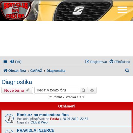
FAQ
Registrovat
Přihlásit se
H
Obsah fóra
GARÁŽ
Diagnostika
l
Diagnostika
e
Hledat
Pokročilé hledání
Nové téma
d
21 témat • Stránka
1
z
1
a
Oznámení
t
Konkurz na moderátora fóra
Poslední příspěvek od
PoMa
«
20.07.2012, 22:34
Napsal v
Club & Web
PRAVIDLA INZERCE