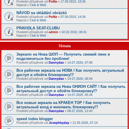
Poslední příspěvek od
PoMa
«
17.09.2010, 18:26
Napsal v
Club & Web
NÁVOD na vkládání obrázků
Poslední příspěvek od
PoMa
«
07.09.2010, 14:26
Napsal v
Club & Web
PRAVIDLA SEAT-CLUBU
Poslední příspěvek od
admin
«
02.02.2010, 08:41
Napsal v
Club & Web
Témata
Зеркало на Нова ШОП — Получить свежий линк и
подключиться без проблем!
Poslední příspěvek od
Dannydax
«
14.07.2026, 07:08
Все рабочие зеркала на НОВА ! Как получить актуальный
доступ и обойти блокировку!?
Poslední příspěvek od
Dannydax
«
14.07.2026, 06:04
Все рабочие зеркала на Нова ОНИОН САЙТ ! Как получить
актуальный доступ и обойти блокировку!?
Poslední příspěvek od
Dannydax
«
14.07.2026, 05:26
Все новые зеркала на КРАКЕН ТОР ! Как получить
актуальный вход и миновать блокировку!?
Poslední příspěvek od
Dannydax
«
08.07.2026, 12:43
speed index blogger
Poslední příspěvek od
Josephbyday
«
21.05.2026, 07:14