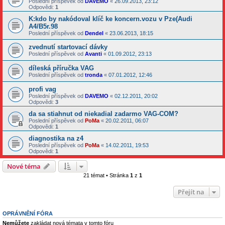
Poslední příspěvek od
DAVEMO
«
26.09.2013, 23:12
Odpovědi:
1
K:kdo by nakódoval klíč ke koncern.vozu v Pze(Audi
A4/B5r.98
Poslední příspěvek od
Dendel
«
23.06.2013, 18:15
zvednutí startovací dávky
Poslední příspěvek od
Avanti
«
01.09.2012, 23:13
díleská příručka VAG
Poslední příspěvek od
tronda
«
07.01.2012, 12:46
profi vag
Poslední příspěvek od
DAVEMO
«
02.12.2011, 20:02
Odpovědi:
3
da sa stiahnut od niekadial zadarmo VAG-COM?
Poslední příspěvek od
PoMa
«
20.02.2011, 06:07
Odpovědi:
1
diagnostika na z4
Poslední příspěvek od
PoMa
«
14.02.2011, 19:53
Odpovědi:
1
Nové téma
21 témat • Stránka
1
z
1
Přejít na
OPRÁVNĚNÍ FÓRA
Nemůžete
zakládat nová témata v tomto fóru