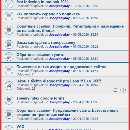
fast indexing in outlook 2024
Poslední příspěvek od
Josephbyday
«
12.05.2026, 21:34
как оплатить сервис по подписке
Poslední příspěvek od
Josephbyday
«
09.05.2026, 15:02
Обратные ссылки. Профили. Регистрации и размещение
их на сайтах, блогах
Poslední příspěvek od
Josephbyday
«
08.05.2026, 13:57
Заказ как сделать гиперссылку
Poslední příspěvek od
Josephbyday
«
06.05.2026, 06:21
Обратные ссылки купить
Poslední příspěvek od
Josephbyday
«
05.05.2026, 12:50
Поисковая оптимизация и продвижение сайтов
Poslední příspěvek od
Josephbyday
«
04.05.2026, 13:41
Odpovědi:
7
jakou z těchto diagnostik pro Leon M1 r.v. 2005
Poslední příspěvek od
Josephbyday
«
27.04.2026, 10:47
Odpovědi:
28
1
2
speedyindex google forms
Poslední příspěvek od
Josephbyday
«
23.04.2026, 17:05
Обратные ссылки. Продвижение сайта. Естественные
ссылки на трастовых сайтах
Poslední příspěvek od
Josephbyday
«
22.04.2026, 02:38
VAG