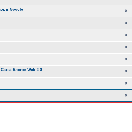
ок в Google
0
0
0
0
0
 Сетка Блогов Web 2.0
0
0
0