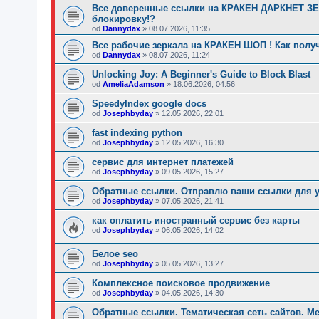
Все доверенные ссылки на КРАКЕН ДАРКНЕТ ЗЕР
блокировку!?
od
Dannydax
»
08.07.2026, 11:35
Все рабочие зеркала на КРАКЕН ШОП ! Как полу
od
Dannydax
»
08.07.2026, 11:24
Unlocking Joy: A Beginner's Guide to Block Blast
od
AmeliaAdamson
»
18.06.2026, 04:56
SpeedyIndex google docs
od
Josephbyday
»
12.05.2026, 22:01
fast indexing python
od
Josephbyday
»
12.05.2026, 16:30
сервис для интернет платежей
od
Josephbyday
»
09.05.2026, 15:27
Обратные ссылки. Отправлю ваши ссылки для у
od
Josephbyday
»
07.05.2026, 21:41
как оплатить иностранный сервис без карты
od
Josephbyday
»
06.05.2026, 14:02
Белое seo
od
Josephbyday
»
05.05.2026, 13:27
Комплексное поисковое продвижение
od
Josephbyday
»
04.05.2026, 14:30
Обратные ссылки. Тематическая сеть сайтов. M