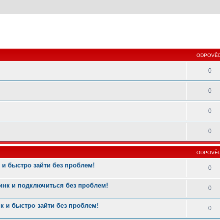
 hledání
ODPOVĚD
0
0
0
0
ODPOVĚD
и быстро зайти без проблем!
0
нк и подключиться без проблем!
0
 и быстро зайти без проблем!
0