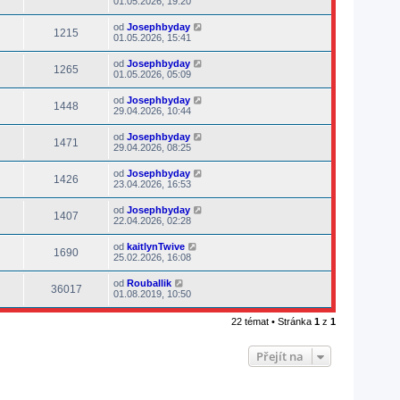
01.05.2026, 19:20
od
Josephbyday
1215
01.05.2026, 15:41
od
Josephbyday
1265
01.05.2026, 05:09
od
Josephbyday
1448
29.04.2026, 10:44
od
Josephbyday
1471
29.04.2026, 08:25
od
Josephbyday
1426
23.04.2026, 16:53
od
Josephbyday
1407
22.04.2026, 02:28
od
kaitlynTwive
1690
25.02.2026, 16:08
od
Rouballik
36017
01.08.2019, 10:50
22 témat • Stránka
1
z
1
Přejít na