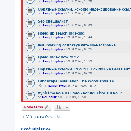
od
Josephbyday
»
01.05.2026, 19:20
Обратные ссылки. Ускорю индексирование ссыл
od
Josephbyday
»
01.05.2026, 15:41
Seo специалист
od
Josephbyday
»
01.05.2026, 05:09
speed up search indexing
od
Josephbyday
»
29.04.2026, 10:44
fast indexing of linksys wrt400n-настройка
od
Josephbyday
»
29.04.2026, 08:25
speed index how to fix
od
Josephbyday
»
23.04.2026, 16:53
Обратные ссылки. PBN 500 Ссылок на Ваш Сайт.
od
Josephbyday
»
22.04.2026, 02:28
Landscape Installation The Woodlands TX
od
kaitlynTwive
»
25.02.2026, 16:08
Vybíráme kola na Exeo - konfigurátor alu kol ?
od
Rouballik
»
01.08.2019, 10:50
Nové téma
Vrátit se na Obsah fóra
OPRÁVNĚNÍ FÓRA