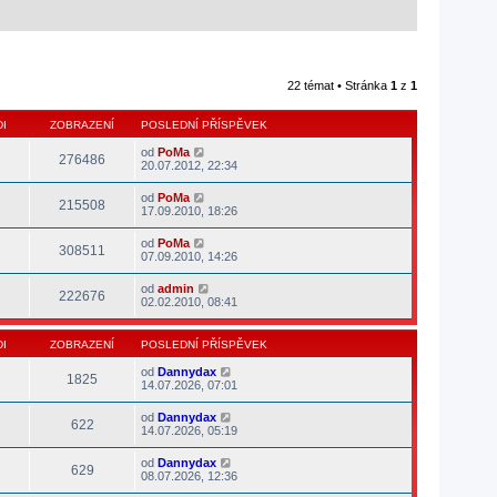
22 témat • Stránka
1
z
1
I
ZOBRAZENÍ
POSLEDNÍ PŘÍSPĚVEK
od
PoMa
276486
20.07.2012, 22:34
od
PoMa
215508
17.09.2010, 18:26
od
PoMa
308511
07.09.2010, 14:26
od
admin
222676
02.02.2010, 08:41
I
ZOBRAZENÍ
POSLEDNÍ PŘÍSPĚVEK
od
Dannydax
1825
14.07.2026, 07:01
od
Dannydax
622
14.07.2026, 05:19
od
Dannydax
629
08.07.2026, 12:36