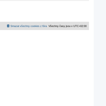
Smazat všechny cookies z fóra
Všechny časy jsou v
UTC+02:00