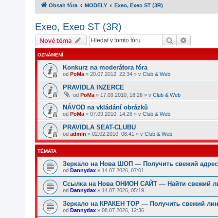
Obsah fóra
MODELY
Exeo, Exeo ST (3R)
Exeo, Exeo ST (3R)
Hledat
Pokročilé
Nové téma
OZNÁMENÍ
Konkurz na moderátora fóra
od
PoMa
»
20.07.2012, 22:34
» v
Club & Web
PRAVIDLA INZERCE
od
PoMa
»
17.09.2010, 18:26
» v
Club & Web
NÁVOD na vkládání obrázků
od
PoMa
»
07.09.2010, 14:26
» v
Club & Web
PRAVIDLA SEAT-CLUBU
od
admin
»
02.02.2010, 08:41
» v
Club & Web
TÉMATA
Зеркало на Нова ШОП — Получить свежий адрес 
od
Dannydax
»
14.07.2026, 07:01
Ссылка на Нова ОНИОН САЙТ — Найти свежий ли
od
Dannydax
»
14.07.2026, 05:19
Зеркало на КРАКЕН ТОР — Получить свежий линк
od
Dannydax
»
08.07.2026, 12:36