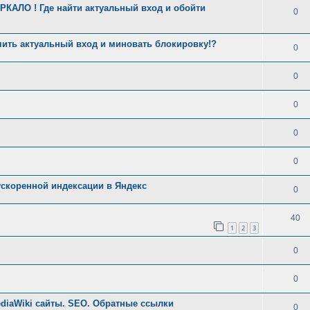
КАЛО ! Где найти актуальный вход и обойти
0
чить актуальный вход и миновать блокировку!?
0
0
0
0
0
скоренной индексации в Яндекс
0
40
1
2
3
0
0
ediaWiki сайты. SEO. Обратные ссылки
0