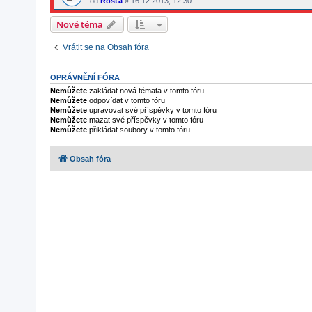
od
Rosťa
»
16.12.2013, 12:30
Nové téma
Vrátit se na Obsah fóra
OPRÁVNĚNÍ FÓRA
Nemůžete
zakládat nová témata v tomto fóru
Nemůžete
odpovídat v tomto fóru
Nemůžete
upravovat své příspěvky v tomto fóru
Nemůžete
mazat své příspěvky v tomto fóru
Nemůžete
přikládat soubory v tomto fóru
Obsah fóra