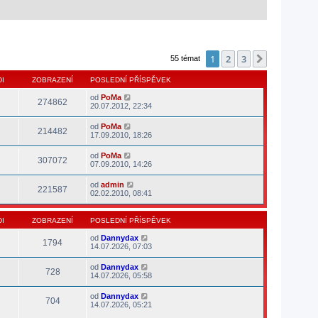
1
2
3
Další
55 témat
I
ZOBRAZENÍ
POSLEDNÍ PŘÍSPĚVEK
od
PoMa
274862
20.07.2012, 22:34
od
PoMa
214482
17.09.2010, 18:26
od
PoMa
307072
07.09.2010, 14:26
od
admin
221587
02.02.2010, 08:41
I
ZOBRAZENÍ
POSLEDNÍ PŘÍSPĚVEK
od
Dannydax
1794
14.07.2026, 07:03
od
Dannydax
728
14.07.2026, 05:58
od
Dannydax
704
14.07.2026, 05:21