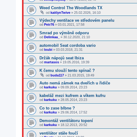
Weed Control The Woodlands TX
od
kaitlynTwive
»
25.02.2026, 16:10
Výdechy ventilace ve středovém panelu
od
Petr76
»
03.01.2021, 17:58
Smrad po výměně odporu
od
Delinkaa_
»
30.12.2020, 21:10
automobil Seat cordoba vario
od
loubi
»
03.03.2018, 21:31
Držák nápojů seat Ibiza
od
martasos
»
19.05.2016, 19:39
K čemu slouží tento spínač ?
od
buda117
»
21.03.2015, 19:49
Auto nemá zámek na dveřích u řidiče
od
karkuku
»
09.09.2014, 23:23
kabeláž mezi kufrem a víkem kufru
od
karkuku
»
28.05.2014, 23:23
Co to zase blbne ?
od
karkuku
»
29.06.2014, 17:52
Demontáž ventilátoru topení
od
karkuku
»
18.12.2013, 20:52
ventilátor stále foučí