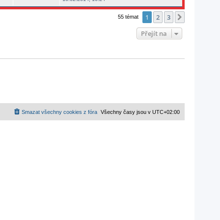
1
2
3
Další
55 témat
Přejít na
Smazat všechny cookies z fóra
Všechny časy jsou v
UTC+02:00