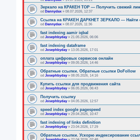
Зеркало на КРАКЕН ТОР — Получить свежий линк
od
Dannydax
»
08.07.2026, 12:37
Ссылка на КРАКЕН ДАРКНЕТ ЗЕРКАЛО — Найти св
od
Dannydax
»
08.07.2026, 11:36
fast indexing aamir iqbal
od
Josephbyday
»
21.05.2026, 06:06
fast indexing dataframe
od
Josephbyday
»
13.05.2026, 17:01
оплата цифровых сервисов онлайн
od
Josephbyday
»
09.05.2026, 14:46
Обратные ссылки. Обратные ссылки DoFollow
od
Josephbyday
»
08.05.2026, 14:16
Купить ссылки для продвижения сайта
od
Josephbyday
»
06.05.2026, 06:43
Получить ссылку
od
Josephbyday
»
04.05.2026, 12:57
speed index google pagespeed
od
Josephbyday
»
29.04.2026, 10:47
fast indexing of links definition
od
Josephbyday
»
23.04.2026, 17:29
Обратные ссылки. Ускорю индексирование ссыл
od
Josephbyday
»
22.04.2026, 02:48