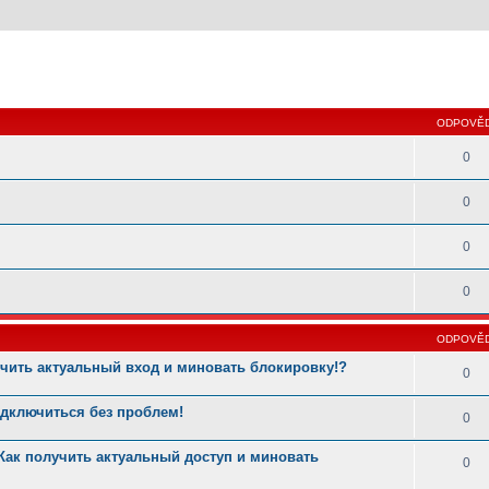
 hledání
ODPOVĚD
0
0
0
0
ODPOVĚD
учить актуальный вход и миновать блокировку!?
0
одключиться без проблем!
0
Как получить актуальный доступ и миновать
0