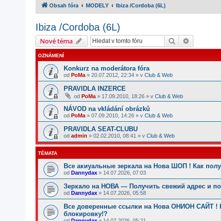
Obsah fóra
MODELY
Ibiza /Cordoba (6L)
Ibiza /Cordoba (6L)
Hledat
Pokročilé
Nové téma
OZNÁMENÍ
Konkurz na moderátora fóra
od
PoMa
»
20.07.2012, 22:34
» v
Club & Web
PRAVIDLA INZERCE
od
PoMa
»
17.09.2010, 18:26
» v
Club & Web
NÁVOD na vkládání obrázků
od
PoMa
»
07.09.2010, 14:26
» v
Club & Web
PRAVIDLA SEAT-CLUBU
od
admin
»
02.02.2010, 08:41
» v
Club & Web
TÉMATA
Все акиуальные зеркала на Нова ШОП ! Как пол
od
Dannydax
»
14.07.2026, 07:03
Зеркало на НОВА — Получить свежий адрес и п
od
Dannydax
»
14.07.2026, 05:58
Все доверенные ссылки на Нова ОНИОН САЙТ ! 
блокировку!?
od
Dannydax
»
14.07.2026, 05:21