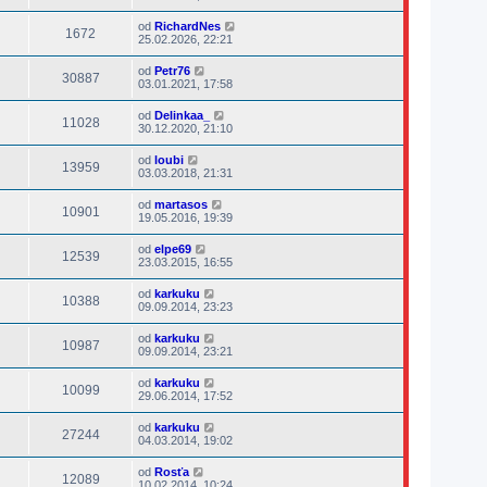
od
RichardNes
1672
25.02.2026, 22:21
od
Petr76
30887
03.01.2021, 17:58
od
Delinkaa_
11028
30.12.2020, 21:10
od
loubi
13959
03.03.2018, 21:31
od
martasos
10901
19.05.2016, 19:39
od
elpe69
12539
23.03.2015, 16:55
od
karkuku
10388
09.09.2014, 23:23
od
karkuku
10987
09.09.2014, 23:21
od
karkuku
10099
29.06.2014, 17:52
od
karkuku
27244
04.03.2014, 19:02
od
Rosťa
12089
10.02.2014, 10:24