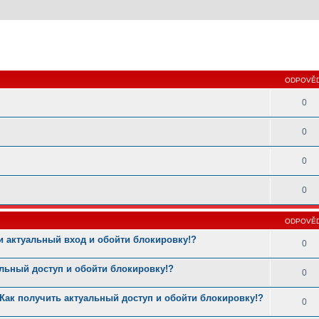
 hledání
ODPOVĚD
0
0
0
0
ODPOVĚD
и актуальный вход и обойти блокировку!?
0
альный доступ и обойти блокировку!?
0
Как получить актуальный доступ и обойти блокировку!?
0