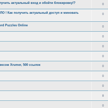
лучить актуальный вход и обойти блокировку!?
0
О ! Как получить актуальный доступ и миновать
0
ord Puzzles Online
0
0
0
0
ксом Xrumer, 500 ссылок
0
0
0
8
0