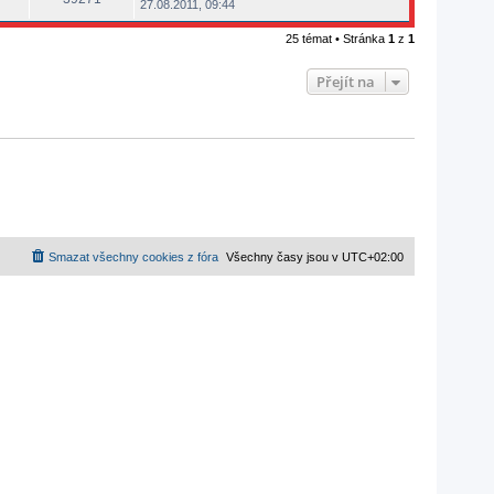
27.08.2011, 09:44
25 témat • Stránka
1
z
1
Přejít na
Smazat všechny cookies z fóra
Všechny časy jsou v
UTC+02:00