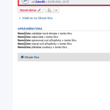
od
Zdeněk
»
23.08.2011, 12:37
Nové téma
Vrátit se na Obsah fóra
OPRÁVNĚNÍ FÓRA
Nemůžete
zakládat nová témata v tomto fóru
Nemůžete
odpovídat v tomto fóru
Nemůžete
upravovat své příspěvky v tomto fóru
Nemůžete
mazat své příspěvky v tomto fóru
Nemůžete
přikládat soubory v tomto fóru
Obsah fóra