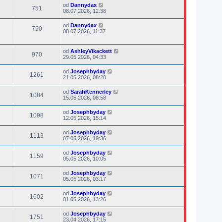
od
Dannydax
751
08.07.2026, 12:38
od
Dannydax
750
08.07.2026, 11:37
od
AshleyVikackett
970
29.05.2026, 04:33
od
Josephbyday
1261
21.05.2026, 08:20
od
SarahKennerley
1084
15.05.2026, 08:58
od
Josephbyday
1098
12.05.2026, 15:14
od
Josephbyday
1113
07.05.2026, 19:36
od
Josephbyday
1159
05.05.2026, 10:05
od
Josephbyday
1071
05.05.2026, 03:17
od
Josephbyday
1602
01.05.2026, 13:26
od
Josephbyday
1751
23.04.2026, 17:15