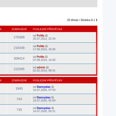
25 témat • Stránka
1
z
1
I
ZOBRAZENÍ
POSLEDNÍ PŘÍSPĚVEK
od
PoMa
276389
20.07.2012, 22:34
od
PoMa
215439
17.09.2010, 18:26
od
PoMa
308414
07.09.2010, 14:26
od
admin
222595
02.02.2010, 08:41
I
ZOBRAZENÍ
POSLEDNÍ PŘÍSPĚVEK
od
Dannydax
1945
14.07.2026, 07:03
od
Dannydax
743
14.07.2026, 05:59
od
Dannydax
735
14.07.2026, 05:21