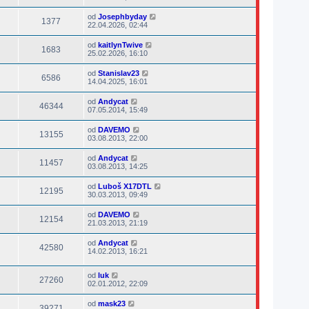
od
Josephbyday
1377
22.04.2026, 02:44
od
kaitlynTwive
1683
25.02.2026, 16:10
od
Stanislav23
6586
14.04.2025, 16:01
od
Andycat
46344
07.05.2014, 15:49
od
DAVEMO
13155
03.08.2013, 22:00
od
Andycat
11457
03.08.2013, 14:25
od
Luboš X17DTL
12195
30.03.2013, 09:49
od
DAVEMO
12154
21.03.2013, 21:19
od
Andycat
42580
14.02.2013, 16:21
od
luk
27260
02.01.2012, 22:09
od
mask23
39271