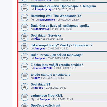
Обратные ссылки. Просмотры в Telegram
od
Josephbyday
»
22.04.2026, 02:44
Retaining Wall The Woodlands TX
od
kaitlynTwive
»
25.02.2026, 16:10
Dutá rána za jízdy při sešlápnutí spojky
od
Stanislav23
»
14.04.2025, 16:01
Seat ibiza - Serviska
od
Fíša
»
13.04.2014, 13:58
Jaké koupit brzdy? Značky? Doporučení?
od
Andycat
»
03.08.2013, 14:32
Ruční brzda - jak seřídit lanovody?
od
Andycat
»
03.08.2013, 14:25
Z čeho jsou vnější zrcadla zrcátka?
od
Luboš X17DTL
»
13.03.2013, 17:51
toledo startuje a nestartuje
od
pikyj
»
20.03.2013, 21:50
Seat ibiza ST
od
mboss
»
01.08.2011, 10:52
vzduchové filtry K&N,
od
Andycat
»
23.12.2011, 11:41
Spotřeby vašich aut