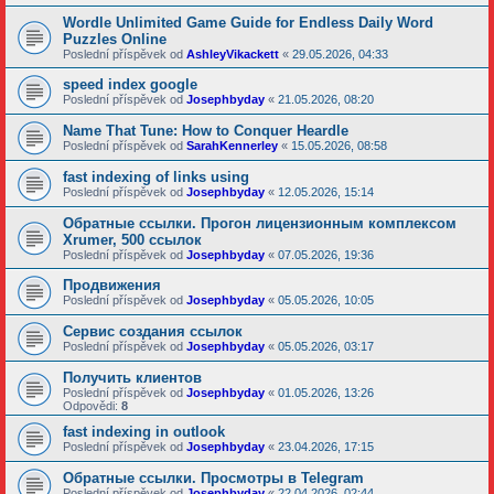
Wordle Unlimited Game Guide for Endless Daily Word
Puzzles Online
Poslední příspěvek od
AshleyVikackett
«
29.05.2026, 04:33
speed index google
Poslední příspěvek od
Josephbyday
«
21.05.2026, 08:20
Name That Tune: How to Conquer Heardle
Poslední příspěvek od
SarahKennerley
«
15.05.2026, 08:58
fast indexing of links using
Poslední příspěvek od
Josephbyday
«
12.05.2026, 15:14
Обратные ссылки. Прогон лицензионным комплексом
Xrumer, 500 ссылок
Poslední příspěvek od
Josephbyday
«
07.05.2026, 19:36
Продвижения
Poslední příspěvek od
Josephbyday
«
05.05.2026, 10:05
Сервис создания ссылок
Poslední příspěvek od
Josephbyday
«
05.05.2026, 03:17
Получить клиентов
Poslední příspěvek od
Josephbyday
«
01.05.2026, 13:26
Odpovědi:
8
fast indexing in outlook
Poslední příspěvek od
Josephbyday
«
23.04.2026, 17:15
Обратные ссылки. Просмотры в Telegram
Poslední příspěvek od
Josephbyday
«
22.04.2026, 02:44