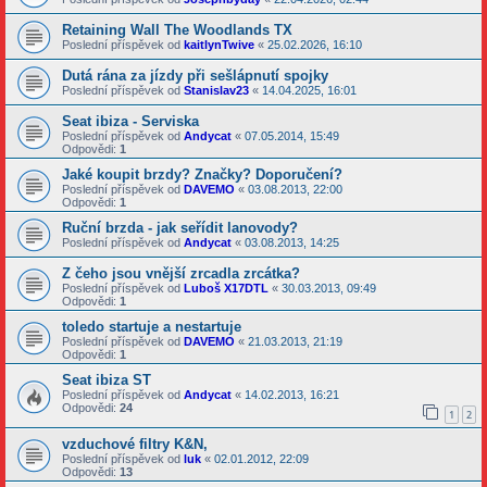
Retaining Wall The Woodlands TX
Poslední příspěvek od
kaitlynTwive
«
25.02.2026, 16:10
Dutá rána za jízdy při sešlápnutí spojky
Poslední příspěvek od
Stanislav23
«
14.04.2025, 16:01
Seat ibiza - Serviska
Poslední příspěvek od
Andycat
«
07.05.2014, 15:49
Odpovědi:
1
Jaké koupit brzdy? Značky? Doporučení?
Poslední příspěvek od
DAVEMO
«
03.08.2013, 22:00
Odpovědi:
1
Ruční brzda - jak seřídit lanovody?
Poslední příspěvek od
Andycat
«
03.08.2013, 14:25
Z čeho jsou vnější zrcadla zrcátka?
Poslední příspěvek od
Luboš X17DTL
«
30.03.2013, 09:49
Odpovědi:
1
toledo startuje a nestartuje
Poslední příspěvek od
DAVEMO
«
21.03.2013, 21:19
Odpovědi:
1
Seat ibiza ST
Poslední příspěvek od
Andycat
«
14.02.2013, 16:21
Odpovědi:
24
1
2
vzduchové filtry K&N,
Poslední příspěvek od
luk
«
02.01.2012, 22:09
Odpovědi:
13