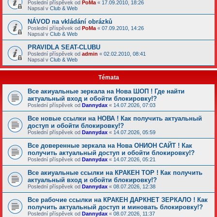
Poslední příspěvek od
PoMa
«
17.09.2010, 18:26
Napsal v
Club & Web
NÁVOD na vkládání obrázků
Poslední příspěvek od
PoMa
«
07.09.2010, 14:26
Napsal v
Club & Web
PRAVIDLA SEAT-CLUBU
Poslední příspěvek od
admin
«
02.02.2010, 08:41
Napsal v
Club & Web
Témata
Все акиуальные зеркала на Нова ШОП ! Где найти
актуальный вход и обойти блокировку!?
Poslední příspěvek od
Dannydax
«
14.07.2026, 07:03
Все новые ссылки на НОВА ! Как получить актуальный
доступ и обойти блокировку!?
Poslední příspěvek od
Dannydax
«
14.07.2026, 05:59
Все доверенные зеркала на Нова ОНИОН САЙТ ! Как
получить актуальный доступ и обойти блокировку!?
Poslední příspěvek od
Dannydax
«
14.07.2026, 05:21
Все акиуальные ссылки на КРАКЕН ТОР ! Как получить
актуальный вход и обойти блокировку!?
Poslední příspěvek od
Dannydax
«
08.07.2026, 12:38
Все рабочие ссылки на КРАКЕН ДАРКНЕТ ЗЕРКАЛО ! Как
получить актуальный доступ и миновать блокировку!?
Poslední příspěvek od
Dannydax
«
08.07.2026, 11:37