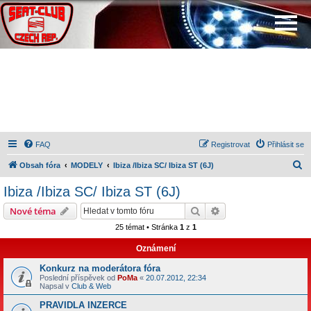
FAQ
Registrovat
Přihlásit se
H
Obsah fóra
MODELY
Ibiza /Ibiza SC/ Ibiza ST (6J)
l
Ibiza /Ibiza SC/ Ibiza ST (6J)
e
Hledat
Pokročilé hledání
Nové téma
d
25 témat • Stránka
1
z
1
a
Oznámení
t
Konkurz na moderátora fóra
Poslední příspěvek od
PoMa
«
20.07.2012, 22:34
Napsal v
Club & Web
PRAVIDLA INZERCE