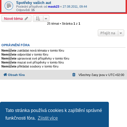
Spotřeby vašich aut
Poslední příspěvek od
mask23
«
27.08.2011, 09:44
Odpovědi:
15
Nové téma
25 témat • Stránka
1
z
1
Přejít na
OPRÁVNĚNÍ FÓRA
Nemůžete
zakládat nová témata v tomto fóru
Nemůžete
odpovídat v tomto fóru
Nemůžete
upravovat své příspěvky v tomto fóru
Nemůžete
mazat své příspěvky v tomto fóru
Nemůžete
přikládat soubory v tomto fóru
Obsah fóra
Všechny časy jsou v
UTC+02:00
Tato stránka používá cookies k zajištění správné
funkčnosti fóra.
Zjistit více
Založeno na
phpBB
® Forum Software © phpBB Limited
Český překlad –
phpBB.cz