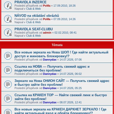
PRAVIDLA INZERCE
Poslední příspěvek od
PoMa
«
17.09.2010, 18:26
Napsal v
Club & Web
NÁVOD na vkládání obrázků
Poslední příspěvek od
PoMa
«
07.09.2010, 14:26
Napsal v
Club & Web
PRAVIDLA SEAT-CLUBU
Poslední příspěvek od
admin
«
02.02.2010, 08:41
Napsal v
Club & Web
Témata
Все новые зеркала на Нова ШОП ! Где найти актуальный
доступ и миновать блокировку!?
Poslední příspěvek od
Dannydax
«
14.07.2026, 07:06
Ссылка на НОВА — Получить свежий адрес и
подключиться без проблем!
Poslední příspěvek od
Dannydax
«
14.07.2026, 06:02
Зеркало на Нова ОНИОН САЙТ — Получить свежий адрес
и быстро зайти без проблем!
Poslední příspěvek od
Dannydax
«
14.07.2026, 05:25
Ссылка на КРАКЕН ТОР — Найти свежий линк и быстро
зайти без проблем!
Poslední příspěvek od
Dannydax
«
08.07.2026, 12:41
Все новые зеркала на КРАКЕН ДАРКНЕТ ЗЕРКАЛО ! Где
найти актуальный вход и обойти блокировку!?