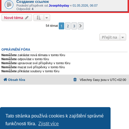
Создание ссылок
Poslední příspěvek od
Josephbyday
«
01.05.2026, 06:07
Odpovědi:
4
Nové téma
1
2
3
Další
54 témat
Přejít na
OPRÁVNĚNÍ FÓRA
Nemůžete
zakládat nová témata v tomto fóru
Nemůžete
odpovídat v tomto fóru
Nemůžete
upravovat své příspěvky v tomto fóru
Nemůžete
mazat své příspěvky v tomto fóru
Nemůžete
přikládat soubory v tomto fóru
Obsah fóra
Všechny časy jsou v
UTC+02:00
Tato stránka používá cookies k zajištění správné
funkčnosti fóra.
Zjistit více
Založeno na
phpBB
® Forum Software © phpBB Limited