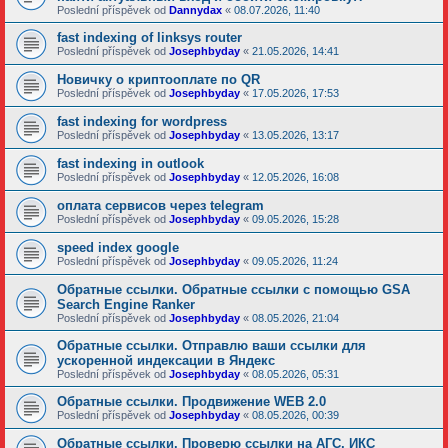
Poslední příspěvek od
Dannydax
«
08.07.2026, 11:40
fast indexing of linksys router
Poslední příspěvek od
Josephbyday
«
21.05.2026, 14:41
Новичку о криптооплате по QR
Poslední příspěvek od
Josephbyday
«
17.05.2026, 17:53
fast indexing for wordpress
Poslední příspěvek od
Josephbyday
«
13.05.2026, 13:17
fast indexing in outlook
Poslední příspěvek od
Josephbyday
«
12.05.2026, 16:08
оплата сервисов через telegram
Poslední příspěvek od
Josephbyday
«
09.05.2026, 15:28
speed index google
Poslední příspěvek od
Josephbyday
«
09.05.2026, 11:24
Обратные ссылки. Обратные ссылки с помощью GSA
Search Engine Ranker
Poslední příspěvek od
Josephbyday
«
08.05.2026, 21:04
Обратные ссылки. Отправлю ваши ссылки для
ускоренной индексации в Яндекс
Poslední příspěvek od
Josephbyday
«
08.05.2026, 05:31
Обратные ссылки. Продвижение WEB 2.0
Poslední příspěvek od
Josephbyday
«
08.05.2026, 00:39
Обратные ссылки. Проверю ссылки на АГС, ИКС