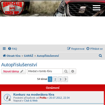
FAQ
Registrovat
Přihlásit se
H
Obsah fóra
GARÁŽ
Autopříslušenství
l
Autopříslušenství
e
Hledat
Pokročilé hledání
Nové téma
d
a
1
2
3
Další
54 témat
t
Oznámení
Konkurz na moderátora fóra
Poslední příspěvek od
PoMa
«
20.07.2012, 22:34
Napsal v
Club & Web