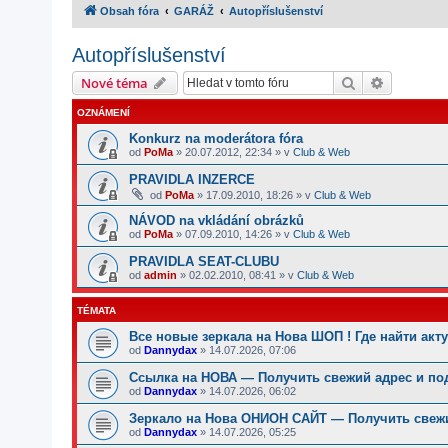
Obsah fóra
GARÁŽ
Autopříslušenství
Autopříslušenství
Hledat
Pokročilé
Nové téma
OZNÁMENÍ
Konkurz na moderátora fóra
od
PoMa
»
20.07.2012, 22:34
» v
Club & Web
PRAVIDLA INZERCE
od
PoMa
»
17.09.2010, 18:26
» v
Club & Web
NÁVOD na vkládání obrázků
od
PoMa
»
07.09.2010, 14:26
» v
Club & Web
PRAVIDLA SEAT-CLUBU
od
admin
»
02.02.2010, 08:41
» v
Club & Web
TÉMATA
Все новые зеркала на Нова ШОП ! Где найти ак
od
Dannydax
»
14.07.2026, 07:06
Ссылка на НОВА — Получить свежий адрес и по
od
Dannydax
»
14.07.2026, 06:02
Зеркало на Нова ОНИОН САЙТ — Получить свежи
od
Dannydax
»
14.07.2026, 05:25