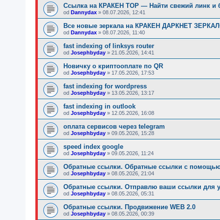
Ссылка на КРАКЕН ТОР — Найти свежий линк и б
od
Dannydax
»
08.07.2026, 12:41
Все новые зеркала на КРАКЕН ДАРКНЕТ ЗЕРКАЛО 
od
Dannydax
»
08.07.2026, 11:40
fast indexing of linksys router
od
Josephbyday
»
21.05.2026, 14:41
Новичку о криптооплате по QR
od
Josephbyday
»
17.05.2026, 17:53
fast indexing for wordpress
od
Josephbyday
»
13.05.2026, 13:17
fast indexing in outlook
od
Josephbyday
»
12.05.2026, 16:08
оплата сервисов через telegram
od
Josephbyday
»
09.05.2026, 15:28
speed index google
od
Josephbyday
»
09.05.2026, 11:24
Обратные ссылки. Обратные ссылки с помощью 
od
Josephbyday
»
08.05.2026, 21:04
Обратные ссылки. Отправлю ваши ссылки для у
od
Josephbyday
»
08.05.2026, 05:31
Обратные ссылки. Продвижение WEB 2.0
od
Josephbyday
»
08.05.2026, 00:39