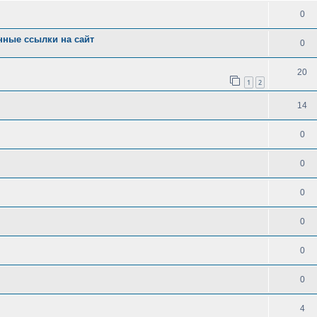
0
нные ссылки на сайт
0
20
1
2
14
0
0
0
0
0
0
4