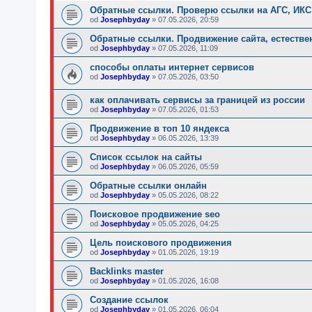
Обратные ссылки. Проверю ссылки на АГС, ИКС
od
Josephbyday
»
07.05.2026, 20:59
Обратные ссылки. Продвижение сайта, естестве
od
Josephbyday
»
07.05.2026, 11:09
способы оплаты интернет сервисов
od
Josephbyday
»
07.05.2026, 03:50
как оплачивать сервисы за границей из россии
od
Josephbyday
»
07.05.2026, 01:53
Продвижение в топ 10 яндекса
od
Josephbyday
»
06.05.2026, 13:39
Список ссылок на сайты
od
Josephbyday
»
06.05.2026, 05:59
Обратные ссылки онлайн
od
Josephbyday
»
05.05.2026, 08:22
Поисковое продвижение seo
od
Josephbyday
»
05.05.2026, 04:25
Цель поискового продвижения
od
Josephbyday
»
01.05.2026, 19:19
Backlinks master
od
Josephbyday
»
01.05.2026, 16:08
Создание ссылок
od
Josephbyday
»
01.05.2026, 06:04