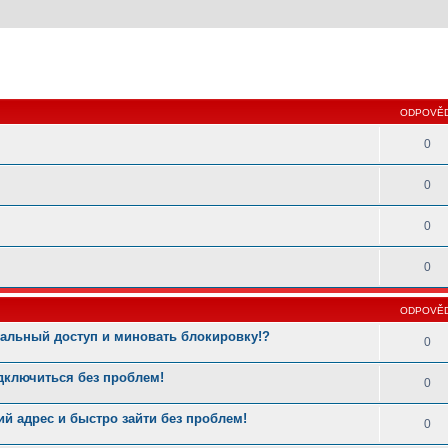
 hledání
ODPOVĚD
0
0
0
0
ODPOVĚD
туальный доступ и миновать блокировку!?
0
дключиться без проблем!
0
й адрес и быстро зайти без проблем!
0