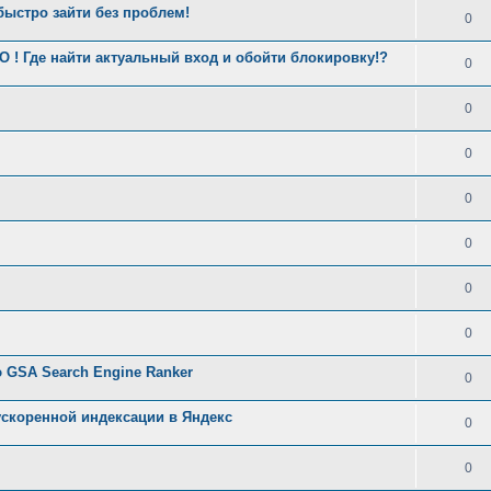
ыстро зайти без проблем!
0
! Где найти актуальный вход и обойти блокировку!?
0
0
0
0
0
0
0
GSA Search Engine Ranker
0
скоренной индексации в Яндекс
0
0