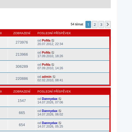
1
2
3
Další
54 témat
I
ZOBRAZENÍ
POSLEDNÍ PŘÍSPĚVEK
od
PoMa
273976
20.07.2012, 22:34
od
PoMa
213966
17.09.2010, 18:26
od
PoMa
306289
07.09.2010, 14:26
od
admin
220886
02.02.2010, 08:41
I
ZOBRAZENÍ
POSLEDNÍ PŘÍSPĚVEK
od
Dannydax
1547
14.07.2026, 07:06
od
Dannydax
665
14.07.2026, 06:02
od
Dannydax
654
14.07.2026, 05:25