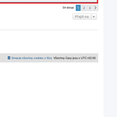
1
2
3
Další
54 témat
Přejít na
Smazat všechny cookies z fóra
Všechny časy jsou v
UTC+02:00