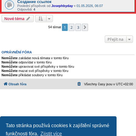
Создание ссылок
Poslední příspěvek od
Josephbyday
«
01.05.2026, 06:07
Odpovědi:
4
Nové téma
1
2
3
Další
54 témat
Přejít na
OPRÁVNĚNÍ FÓRA
Nemůžete
zakládat nová témata v tomto fóru
Nemůžete
odpovídat v tomto fóru
Nemůžete
upravovat své příspěvky v tomto fóru
Nemůžete
mazat své příspěvky v tomto fóru
Nemůžete
přikládat soubory v tomto fóru
Obsah fóra
Všechny časy jsou v
UTC+02:00
Tato stránka používá cookies k zajištění správné
funkčnosti fóra.
Zjistit více
Založeno na
phpBB
® Forum Software © phpBB Limited