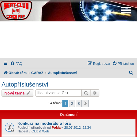
FAQ
Registrovat
Přihlásit se
H
Obsah fóra
GARÁŽ
Autopříslušenství
l
Autopříslušenství
e
Hledat
Pokročilé hledání
Nové téma
d
a
1
2
3
Další
54 témat
t
Oznámení
Konkurz na moderátora fóra
Poslední příspěvek od
PoMa
«
20.07.2012, 22:34
Napsal v
Club & Web