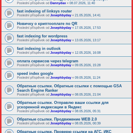
Poslední příspěvek od
Dannydax
«
08.07.2026, 11:40
fast indexing of linksys router
Poslední příspěvek od
Josephbyday
«
21.05.2026, 14:41
Новичку о криптооплате по QR
Poslední příspěvek od
Josephbyday
«
17.05.2026, 17:53
fast indexing for wordpress
Poslední příspěvek od
Josephbyday
«
13.05.2026, 13:17
fast indexing in outlook
Poslední příspěvek od
Josephbyday
«
12.05.2026, 16:08
оплата сервисов через telegram
Poslední příspěvek od
Josephbyday
«
09.05.2026, 15:28
speed index google
Poslední příspěvek od
Josephbyday
«
09.05.2026, 11:24
Обратные ссылки. Обратные ссылки с помощью GSA
Search Engine Ranker
Poslední příspěvek od
Josephbyday
«
08.05.2026, 21:04
Обратные ссылки. Отправлю ваши ссылки для
ускоренной индексации в Яндекс
Poslední příspěvek od
Josephbyday
«
08.05.2026, 05:31
Обратные ссылки. Продвижение WEB 2.0
Poslední příspěvek od
Josephbyday
«
08.05.2026, 00:39
Обратные ссылки. Проверю ссылки на АГС, ИКС