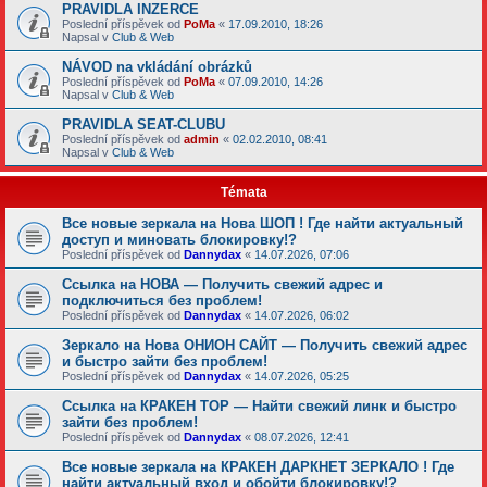
PRAVIDLA INZERCE
Poslední příspěvek od
PoMa
«
17.09.2010, 18:26
Napsal v
Club & Web
NÁVOD na vkládání obrázků
Poslední příspěvek od
PoMa
«
07.09.2010, 14:26
Napsal v
Club & Web
PRAVIDLA SEAT-CLUBU
Poslední příspěvek od
admin
«
02.02.2010, 08:41
Napsal v
Club & Web
Témata
Все новые зеркала на Нова ШОП ! Где найти актуальный
доступ и миновать блокировку!?
Poslední příspěvek od
Dannydax
«
14.07.2026, 07:06
Ссылка на НОВА — Получить свежий адрес и
подключиться без проблем!
Poslední příspěvek od
Dannydax
«
14.07.2026, 06:02
Зеркало на Нова ОНИОН САЙТ — Получить свежий адрес
и быстро зайти без проблем!
Poslední příspěvek od
Dannydax
«
14.07.2026, 05:25
Ссылка на КРАКЕН ТОР — Найти свежий линк и быстро
зайти без проблем!
Poslední příspěvek od
Dannydax
«
08.07.2026, 12:41
Все новые зеркала на КРАКЕН ДАРКНЕТ ЗЕРКАЛО ! Где
найти актуальный вход и обойти блокировку!?