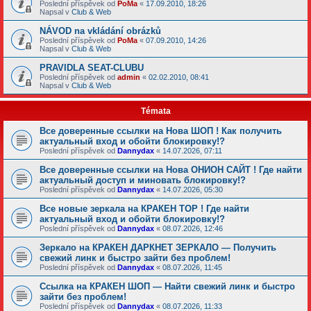
Poslední příspěvek od
PoMa
«
17.09.2010, 18:26
Napsal v
Club & Web
NÁVOD na vkládání obrázků
Poslední příspěvek od
PoMa
«
07.09.2010, 14:26
Napsal v
Club & Web
PRAVIDLA SEAT-CLUBU
Poslední příspěvek od
admin
«
02.02.2010, 08:41
Napsal v
Club & Web
Témata
Все доверенные ссылки на Нова ШОП ! Как получить
актуальный вход и обойти блокировку!?
Poslední příspěvek od
Dannydax
«
14.07.2026, 07:11
Все доверенные ссылки на Нова ОНИОН САЙТ ! Где найти
актуальный доступ и миновать блокировку!?
Poslední příspěvek od
Dannydax
«
14.07.2026, 05:30
Все новые зеркала на КРАКЕН ТОР ! Где найти
актуальный вход и обойти блокировку!?
Poslední příspěvek od
Dannydax
«
08.07.2026, 12:46
Зеркало на КРАКЕН ДАРКНЕТ ЗЕРКАЛО — Получить
свежий линк и быстро зайти без проблем!
Poslední příspěvek od
Dannydax
«
08.07.2026, 11:45
Ссылка на КРАКЕН ШОП — Найти свежий линк и быстро
зайти без проблем!
Poslední příspěvek od
Dannydax
«
08.07.2026, 11:33