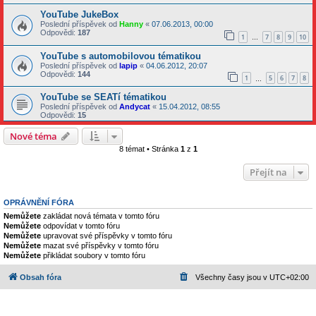
YouTube JukeBox
Poslední příspěvek od
Hanny
«
07.06.2013, 00:00
Odpovědi:
187
1
7
8
9
10
…
YouTube s automobilovou tématikou
Poslední příspěvek od
lapip
«
04.06.2012, 20:07
Odpovědi:
144
1
5
6
7
8
…
YouTube se SEATí tématikou
Poslední příspěvek od
Andycat
«
15.04.2012, 08:55
Odpovědi:
15
Nové téma
8 témat • Stránka
1
z
1
Přejít na
OPRÁVNĚNÍ FÓRA
Nemůžete
zakládat nová témata v tomto fóru
Nemůžete
odpovídat v tomto fóru
Nemůžete
upravovat své příspěvky v tomto fóru
Nemůžete
mazat své příspěvky v tomto fóru
Nemůžete
přikládat soubory v tomto fóru
Obsah fóra
Všechny časy jsou v
UTC+02:00