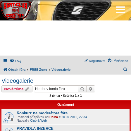
FAQ
Registrovat
Přihlásit se
H
Obsah fóra
FREE Zone
Videogalerie
l
Videogalerie
e
Hledat
Pokročilé hledání
Nové téma
d
8 témat • Stránka
1
z
1
a
Oznámení
t
Konkurz na moderátora fóra
Poslední příspěvek od
PoMa
«
20.07.2012, 22:34
Napsal v
Club & Web
PRAVIDLA INZERCE