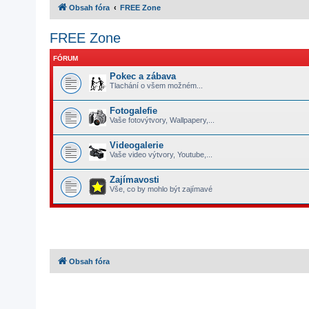
Obsah fóra
FREE Zone
FREE Zone
FÓRUM
Pokec a zábava
Tlachání o všem možném...
Fotogalefie
Vaše fotovýtvory, Wallpapery,...
Videogalerie
Vaše video výtvory, Youtube,...
Zajímavosti
Vše, co by mohlo být zajímavé
Obsah fóra