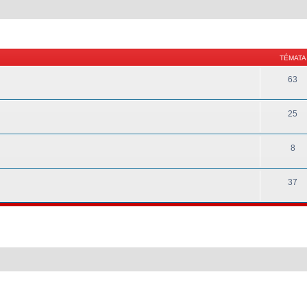
TÉMATA
63
25
8
37