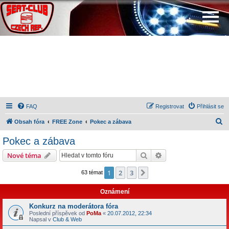
FAQ
Registrovat
Přihlásit se
H
Obsah fóra
FREE Zone
Pokec a zábava
l
Pokec a zábava
e
Hledat
Pokročilé hledání
Nové téma
d
a
1
2
3
Další
63 témat
t
Oznámení
Konkurz na moderátora fóra
Poslední příspěvek od
PoMa
«
20.07.2012, 22:34
Napsal v
Club & Web