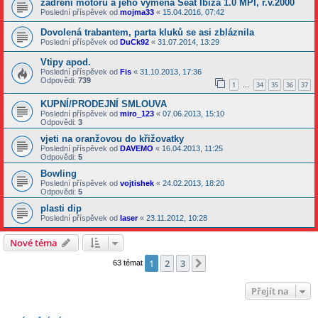
zadření motoru a jeho výměna Seat Ibiza 1.0 MPI, r.v.2000
Poslední příspěvek od
mojma33
«
15.04.2016, 07:42
Dovolená trabantem, parta kluků se asi zbláznila
Poslední příspěvek od
DuCk92
«
31.07.2014, 13:29
Vtipy apod.
Poslední příspěvek od
Fis
«
31.10.2013, 17:36
Odpovědi:
739
1
34
35
36
37
…
KUPNÍ/PRODEJNÍ SMLOUVA
Poslední příspěvek od
miro_123
«
07.06.2013, 15:10
Odpovědi:
3
vjeti na oranžovou do křižovatky
Poslední příspěvek od
DAVEMO
«
16.04.2013, 11:25
Odpovědi:
5
Bowling
Poslední příspěvek od
vojtishek
«
24.02.2013, 18:20
Odpovědi:
5
plasti dip
Poslední příspěvek od
laser
«
23.11.2012, 10:28
Nové téma
1
2
3
Další
63 témat
Přejít na