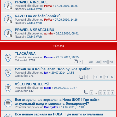
PRAVIDLA INZERCE
Poslední příspěvek od
PoMa
«
17.09.2010, 18:26
Napsal v
Club & Web
NÁVOD na vkládání obrázků
Poslední příspěvek od
PoMa
«
07.09.2010, 14:26
Napsal v
Club & Web
PRAVIDLA SEAT-CLUBU
Poslední příspěvek od
admin
«
02.02.2010, 08:41
Napsal v
Club & Web
Témata
TLACHÁRNA
Poslední příspěvek od
Deane
«
23.05.2017, 20:35
Odpovědi:
5785
1
287
288
289
290
…
Potkali se u Kolína, aneb "Kdo byl kde spatřen"
Poslední příspěvek od
luk
«
29.07.2014, 14:55
Odpovědi:
271
1
11
12
13
14
…
VŠECHNO NEJLEPŠÍ !!!
Poslední příspěvek od
lapip
«
03.06.2012, 21:57
Odpovědi:
142
1
5
6
7
8
…
Все акиуальные зеркала на Нова ШОП ! Где найти
актуальный вход и миновать блокировку!?
Poslední příspěvek od
Dannydax
«
14.07.2026, 07:10
Все новые зеркала на НОВА ! Где найти актуальный