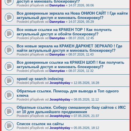
доступ и миновать блокировку!?
Poslední příspěvek od
Dannydax
«
14.07.2026, 06:06
Все доверенные зеркала на Нова ОНИОН САЙТ ! Где найти
актуальный доступ и миновать блокировку!?
Poslední příspěvek od
Dannydax
«
14.07.2026, 05:29
Все новые ссылки на КРАКЕН ТОР ! Как получить
актуальный доступ и обойти блокировку!?
Poslední příspěvek od
Dannydax
«
08.07.2026, 12:45
Все новые зеркала на КРАКЕН ДАРКНЕТ ЗЕРКАЛО ! Где
найти актуальный доступ и миновать блокировку!?
Poslední příspěvek od
Dannydax
«
08.07.2026, 11:43
Все доверенные ссылки на КРАКЕН ШОП ! Как получить
актуальный доступ и миновать блокировку!?
Poslední příspěvek od
Dannydax
«
08.07.2026, 11:32
speed up search indexing
Poslední příspěvek od
Josephbyday
«
12.05.2026, 16:28
Обратные ссылки. Помощь для вывода в Топ одного
ключа
Poslední příspěvek od
Josephbyday
«
08.05.2026, 11:12
Обратные ссылки. Соберу смешанную базу сайтов с ИКС
от 10 для дальнейшего продвижения
Poslední příspěvek od
Josephbyday
«
07.05.2026, 21:37
Список ссылок на сайты
Poslední příspěvek od
Josephbyday
«
05.05.2026, 18:12