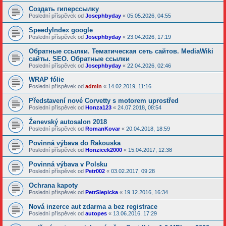
Создать гиперссылку
Poslední příspěvek od
Josephbyday
«
05.05.2026, 04:55
SpeedyIndex google
Poslední příspěvek od
Josephbyday
«
23.04.2026, 17:19
Обратные ссылки. Тематическая сеть сайтов. MediaWiki
сайты. SEO. Обратные ссылки
Poslední příspěvek od
Josephbyday
«
22.04.2026, 02:46
WRAP fólie
Poslední příspěvek od
admin
«
14.02.2019, 11:16
Představení nové Corvetty s motorem uprostřed
Poslední příspěvek od
Honza123
«
24.07.2018, 08:54
Ženevský autosalon 2018
Poslední příspěvek od
RomanKovar
«
20.04.2018, 18:59
Povinná výbava do Rakouska
Poslední příspěvek od
Honzicek2000
«
15.04.2017, 12:38
Povinná výbava v Polsku
Poslední příspěvek od
Petr002
«
03.02.2017, 09:28
Ochrana kapoty
Poslední příspěvek od
PetrSlepicka
«
19.12.2016, 16:34
Nová inzerce aut zdarma a bez registrace
Poslední příspěvek od
autopes
«
13.06.2016, 17:29