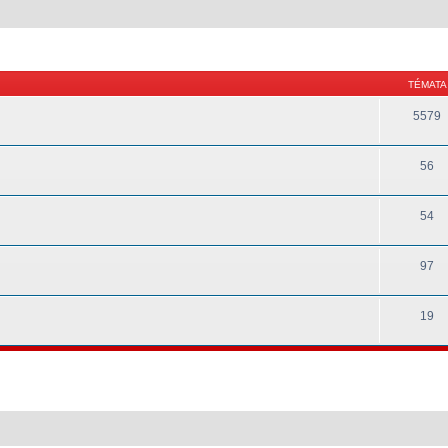
TÉMATA
5579
56
54
97
19