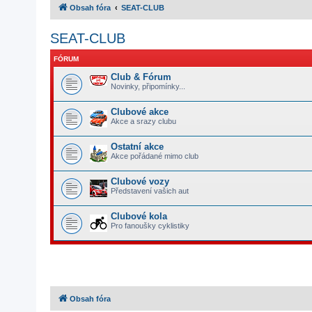
Obsah fóra
SEAT-CLUB
SEAT-CLUB
FÓRUM
Club & Fórum
Novinky, připomínky...
Clubové akce
Akce a srazy clubu
Ostatní akce
Akce pořádané mimo club
Clubové vozy
Představení vašich aut
Clubové kola
Pro fanoušky cyklistiky
Obsah fóra