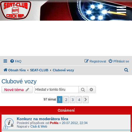
FAQ
Registrovat
Přihlásit se
H
Obsah fóra
SEAT-CLUB
Clubové vozy
l
Clubové vozy
e
Hledat
Pokročilé hledání
Nové téma
d
a
1
2
3
4
Další
97 témat
t
Oznámení
Konkurz na moderátora fóra
Poslední příspěvek od
PoMa
«
20.07.2012, 22:34
Napsal v
Club & Web