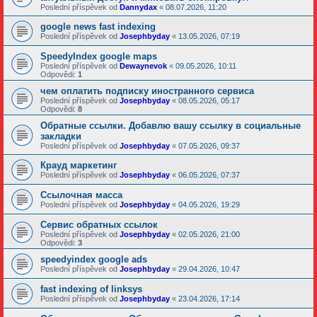
Poslední příspěvek od
Dannydax
«
08.07.2026, 11:20
google news fast indexing
Poslední příspěvek od
Josephbyday
«
13.05.2026, 07:19
SpeedyIndex google maps
Poslední příspěvek od
Dewaynevok
«
09.05.2026, 10:11
Odpovědi:
1
чем оплатить подписку иностранного сервиса
Poslední příspěvek od
Josephbyday
«
08.05.2026, 05:17
Odpovědi:
8
Обратные ссылки. Добавлю вашу ссылку в социальные
закладки
Poslední příspěvek od
Josephbyday
«
07.05.2026, 09:37
Крауд маркетинг
Poslední příspěvek od
Josephbyday
«
06.05.2026, 07:37
Ссылочная масса
Poslední příspěvek od
Josephbyday
«
04.05.2026, 19:29
Сервис обратных ссылок
Poslední příspěvek od
Josephbyday
«
02.05.2026, 21:00
Odpovědi:
3
speedyindex google ads
Poslední příspěvek od
Josephbyday
«
29.04.2026, 10:47
fast indexing of linksys
Poslední příspěvek od
Josephbyday
«
23.04.2026, 17:14