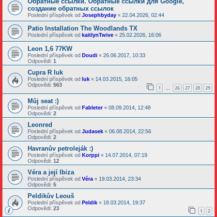
Обратные ссылки. Обратные ссылки для Google,
создание обратных ссылок
Poslední příspěvek od
Josephbyday
«
22.04.2026, 02:44
Patio Installation The Woodlands TX
Poslední příspěvek od
kaitlynTwive
«
25.02.2026, 16:06
Leon 1,6 77KW
Poslední příspěvek od
Doudi
«
26.06.2017, 10:33
Odpovědi:
1
Cupra R luk
Poslední příspěvek od
luk
«
14.03.2015, 16:05
Odpovědi:
563
1
26
27
28
29
…
Můj seat :)
Poslední příspěvek od
Fableter
«
08.09.2014, 12:48
Odpovědi:
2
Leonred
Poslední příspěvek od
Judasek
«
06.08.2014, 22:56
Odpovědi:
2
Havranův petroleják :)
Poslední příspěvek od
Korppi
«
14.07.2014, 07:19
Odpovědi:
12
Véra a její Ibiza
Poslední příspěvek od
Véra
«
19.03.2014, 23:34
Odpovědi:
5
Peldikův Leouš
Poslední příspěvek od
Peldik
«
18.03.2014, 19:37
Odpovědi:
23
1
2