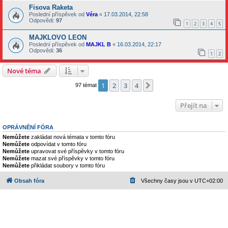
Fisova Raketa
Poslední příspěvek od
Véra
«
17.03.2014, 22:58
Odpovědi:
97
1
2
3
4
5
MAJKLOVO LEON
Poslední příspěvek od
MAJKL B
«
16.03.2014, 22:17
Odpovědi:
36
1
2
Nové téma
1
2
3
4
Další
97 témat
Přejít na
OPRÁVNĚNÍ FÓRA
Nemůžete
zakládat nová témata v tomto fóru
Nemůžete
odpovídat v tomto fóru
Nemůžete
upravovat své příspěvky v tomto fóru
Nemůžete
mazat své příspěvky v tomto fóru
Nemůžete
přikládat soubory v tomto fóru
Obsah fóra
Všechny časy jsou v
UTC+02:00