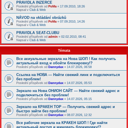
PRAVIDLA INZERCE
Poslední příspěvek od
PoMa
«
17.09.2010, 18:26
Napsal v
Club & Web
NÁVOD na vkládání obrázků
Poslední příspěvek od
PoMa
«
07.09.2010, 14:26
Napsal v
Club & Web
PRAVIDLA SEAT-CLUBU
Poslední příspěvek od
admin
«
02.02.2010, 08:41
Napsal v
Club & Web
Témata
Все акиуальные зеркала на Нова ШОП ! Как получить
актуальный вход и обойти блокировку!?
Poslední příspěvek od
Dannydax
«
14.07.2026, 06:58
Ссылка на НОВА — Найти свежий линк и подключиться
без проблем!
Poslední příspěvek od
Dannydax
«
14.07.2026, 05:53
Зеркало на Нова ОНИОН САЙТ — Найти свежий адрес и
подключиться без проблем!
Poslední příspěvek od
Dannydax
«
14.07.2026, 05:15
Зеркало на КРАКЕН ТОР — Получить свежий адрес и
быстро зайти без проблем!
Poslední příspěvek od
Dannydax
«
08.07.2026, 12:32
Все рабочие зеркала на КРАКЕН ШОП ! Где найти
актуальный доступ и миновать блокировку!?