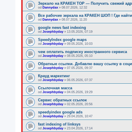
Зеркало на КРАКЕН ТОР — Получить свежий адре
od
Dannydax
»
08.07.2026, 12:32
Все рабочие зеркала на КРАКЕН ШОП ! Где найт
od
Dannydax
»
08.07.2026, 11:20
google news fast indexing
od
Josephbyday
»
13.05.2026, 07:19
SpeedyIndex google maps
od
Josephbyday
»
09.05.2026, 10:03
чем оплатить подписку иностранного сервиса
od
Josephbyday
»
08.05.2026, 05:10
Обратные ссылки. Добавлю вашу ссылку в соци
od
Josephbyday
»
07.05.2026, 09:37
Крауд маркетинг
od
Josephbyday
»
06.05.2026, 07:37
Ссылочная масса
od
Josephbyday
»
04.05.2026, 19:29
Сервис обратных ссылок
od
Josephbyday
»
02.05.2026, 20:56
speedyindex google ads
od
Josephbyday
»
29.04.2026, 10:47
fast indexing of linksys
od
Josephbyday
»
23.04.2026, 17:14