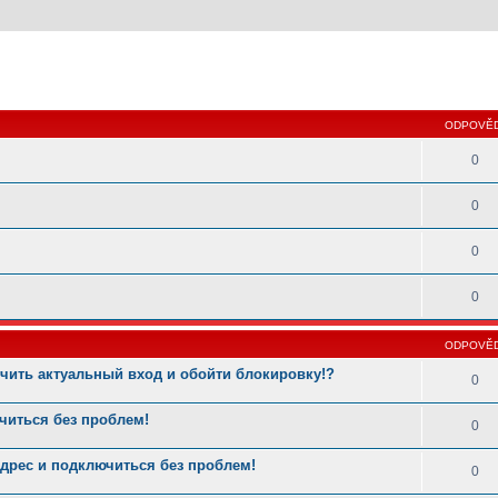
 hledání
ODPOVĚD
0
0
0
0
ODPOVĚD
учить актуальный вход и обойти блокировку!?
0
читься без проблем!
0
дрес и подключиться без проблем!
0