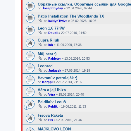
Обратные ссылки. Обратные ссылки для Google
od
Josephbyday
»
22.04.2026, 02:44
Patio Installation The Woodlands TX
od
kaitlynTwive
»
25.02.2026, 16:06
Leon 1,6 77KW
od
Doudi
»
22.07.2016, 21:52
Cupra R luk
od
luk
»
11.09.2009, 17:36
Můj seat :)
od
Fableter
»
13.08.2014, 20:53
Leonred
od
Judasek
»
27.06.2014, 19:19
Havranův petroleják :)
od
Korppi
»
22.02.2014, 21:16
Véra a její Ibiza
od
Véra
»
15.02.2014, 20:40
Peldikův Leouš
od
Peldik
»
19.06.2011, 11:33
Fisova Raketa
od
Fis
»
02.09.2010, 21:46
MAJKLOVO LEON