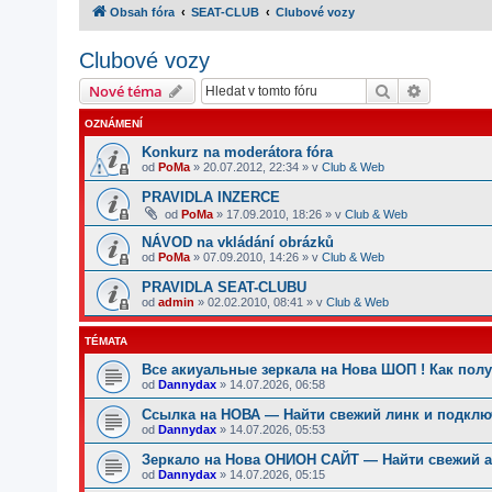
Obsah fóra
SEAT-CLUB
Clubové vozy
Clubové vozy
Hledat
Pokročilé
Nové téma
OZNÁMENÍ
Konkurz na moderátora fóra
od
PoMa
»
20.07.2012, 22:34
» v
Club & Web
PRAVIDLA INZERCE
od
PoMa
»
17.09.2010, 18:26
» v
Club & Web
NÁVOD na vkládání obrázků
od
PoMa
»
07.09.2010, 14:26
» v
Club & Web
PRAVIDLA SEAT-CLUBU
od
admin
»
02.02.2010, 08:41
» v
Club & Web
TÉMATA
Все акиуальные зеркала на Нова ШОП ! Как пол
od
Dannydax
»
14.07.2026, 06:58
Ссылка на НОВА — Найти свежий линк и подклю
od
Dannydax
»
14.07.2026, 05:53
Зеркало на Нова ОНИОН САЙТ — Найти свежий а
od
Dannydax
»
14.07.2026, 05:15