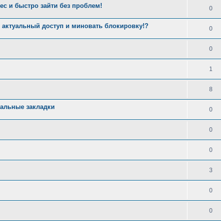
с и быстро зайти без проблем!
0
и актуальный доступ и миновать блокировку!?
0
0
1
8
альные закладки
0
0
0
3
0
0