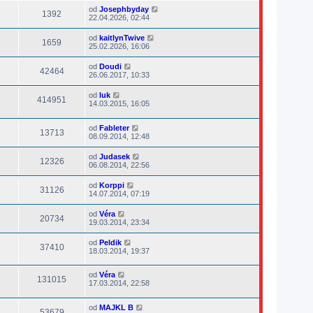
od
Josephbyday
1392
22.04.2026, 02:44
od
kaitlynTwive
1659
25.02.2026, 16:06
od
Doudi
42464
26.06.2017, 10:33
od
luk
414951
14.03.2015, 16:05
od
Fableter
13713
08.09.2014, 12:48
od
Judasek
12326
06.08.2014, 22:56
od
Korppi
31126
14.07.2014, 07:19
od
Véra
20734
19.03.2014, 23:34
od
Peldik
37410
18.03.2014, 19:37
od
Véra
131015
17.03.2014, 22:58
od
MAJKL B
53679