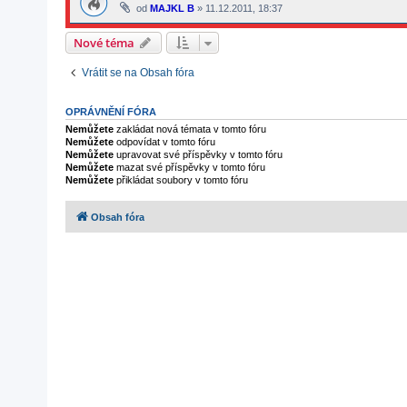
od
MAJKL B
»
11.12.2011, 18:37
Nové téma
Vrátit se na Obsah fóra
OPRÁVNĚNÍ FÓRA
Nemůžete
zakládat nová témata v tomto fóru
Nemůžete
odpovídat v tomto fóru
Nemůžete
upravovat své příspěvky v tomto fóru
Nemůžete
mazat své příspěvky v tomto fóru
Nemůžete
přikládat soubory v tomto fóru
Obsah fóra