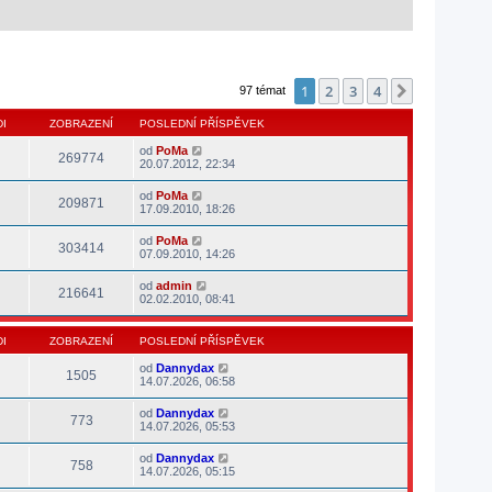
1
2
3
4
Další
97 témat
I
ZOBRAZENÍ
POSLEDNÍ PŘÍSPĚVEK
od
PoMa
269774
20.07.2012, 22:34
od
PoMa
209871
17.09.2010, 18:26
od
PoMa
303414
07.09.2010, 14:26
od
admin
216641
02.02.2010, 08:41
I
ZOBRAZENÍ
POSLEDNÍ PŘÍSPĚVEK
od
Dannydax
1505
14.07.2026, 06:58
od
Dannydax
773
14.07.2026, 05:53
od
Dannydax
758
14.07.2026, 05:15