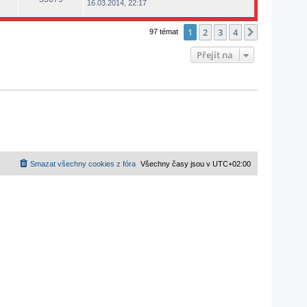
16.03.2014, 22:17
1
2
3
4
Další
97 témat
Přejít na
Smazat všechny cookies z fóra
Všechny časy jsou v
UTC+02:00