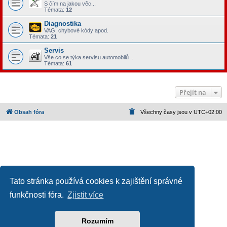
S čím na jakou věc...
Témata:
12
Diagnostika
VAG, chybové kódy apod.
Témata:
21
Servis
Vše co se týka servisu automobilů ...
Témata:
61
Přejít na
Obsah fóra
Všechny časy jsou v
UTC+02:00
Tato stránka používá cookies k zajištění správné
funkčnosti fóra.
Zjistit více
Založeno na
phpBB
® Forum Software © phpBB Limited
Český překlad –
phpBB.cz
Ochrana soukromí
|
Podmínky pro užívání
Rozumím