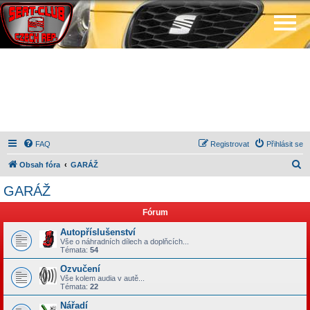
FAQ
Registrovat
Přihlásit se
H
Obsah fóra
GARÁŽ
l
GARÁŽ
e
Fórum
d
a
Autopříslušenství
Vše o náhradních dílech a doplňcích...
t
Témata:
54
Ozvučení
Vše kolem audia v autě...
Témata:
22
Nářadí