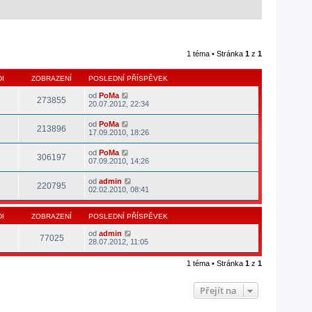
1 téma • Stránka
1
z
1
I
ZOBRAZENÍ
POSLEDNÍ PŘÍSPĚVEK
od
PoMa
273855
20.07.2012, 22:34
od
PoMa
213896
17.09.2010, 18:26
od
PoMa
306197
07.09.2010, 14:26
od
admin
220795
02.02.2010, 08:41
I
ZOBRAZENÍ
POSLEDNÍ PŘÍSPĚVEK
od
admin
77025
28.07.2012, 11:05
1 téma • Stránka
1
z
1
Přejít na