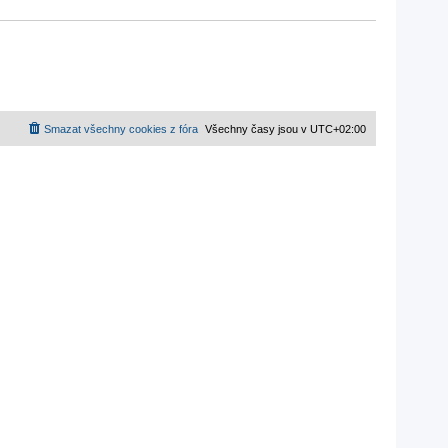
Smazat všechny cookies z fóra
Všechny časy jsou v
UTC+02:00