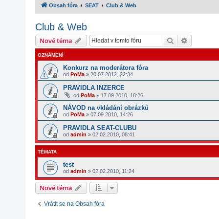
Obsah fóra
SEAT
Club & Web
Club & Web
Hledat
Pokročilé
Nové téma
OZNÁMENÍ
Konkurz na moderátora fóra
od
PoMa
»
20.07.2012, 22:34
PRAVIDLA INZERCE
od
PoMa
»
17.09.2010, 18:26
NÁVOD na vkládání obrázků
od
PoMa
»
07.09.2010, 14:26
PRAVIDLA SEAT-CLUBU
od
admin
»
02.02.2010, 08:41
TÉMATA
test
od
admin
»
02.02.2010, 11:24
Nové téma
Vrátit se na Obsah fóra