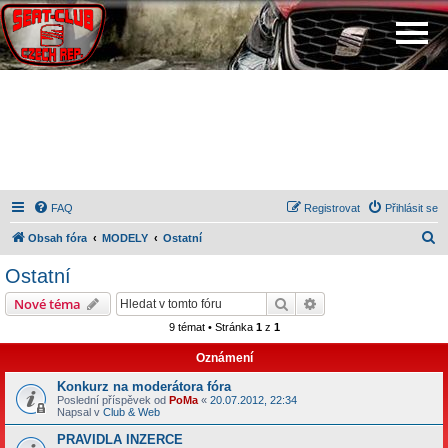
FAQ
Registrovat
Přihlásit se
H
Obsah fóra
MODELY
Ostatní
l
Ostatní
e
Hledat
Pokročilé hledání
Nové téma
d
9 témat • Stránka
1
z
1
a
Oznámení
t
Konkurz na moderátora fóra
Poslední příspěvek od
PoMa
«
20.07.2012, 22:34
Napsal v
Club & Web
PRAVIDLA INZERCE