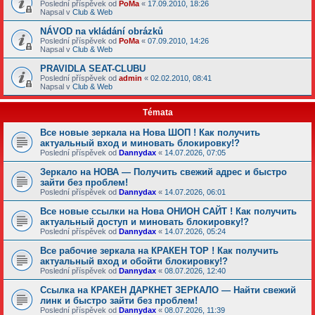
Poslední příspěvek od
PoMa
«
17.09.2010, 18:26
Napsal v
Club & Web
NÁVOD na vkládání obrázků
Poslední příspěvek od
PoMa
«
07.09.2010, 14:26
Napsal v
Club & Web
PRAVIDLA SEAT-CLUBU
Poslední příspěvek od
admin
«
02.02.2010, 08:41
Napsal v
Club & Web
Témata
Все новые зеркала на Нова ШОП ! Как получить
актуальный вход и миновать блокировку!?
Poslední příspěvek od
Dannydax
«
14.07.2026, 07:05
Зеркало на НОВА — Получить свежий адрес и быстро
зайти без проблем!
Poslední příspěvek od
Dannydax
«
14.07.2026, 06:01
Все новые ссылки на Нова ОНИОН САЙТ ! Как получить
актуальный доступ и миновать блокировку!?
Poslední příspěvek od
Dannydax
«
14.07.2026, 05:24
Все рабочие зеркала на КРАКЕН ТОР ! Как получить
актуальный вход и обойти блокировку!?
Poslední příspěvek od
Dannydax
«
08.07.2026, 12:40
Ссылка на КРАКЕН ДАРКНЕТ ЗЕРКАЛО — Найти свежий
линк и быстро зайти без проблем!
Poslední příspěvek od
Dannydax
«
08.07.2026, 11:39