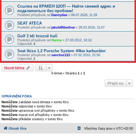
Ссылка на КРАКЕН ШОП — Найти свежий адрес и
подключиться без проблем!
Poslední příspěvek od
Dannydax
«
08.07.2026, 11:28
SEAT ATECA
Poslední příspěvek od
jakub85bednar
«
28.03.2016, 11:07
Golf 3 tdi hrozně hulí
Poslední příspěvek od
Hanny
«
27.03.2012, 18:16
Odpovědi:
4
Seat Ibiza 1.2 Porsche System 44kw karburátor
Poslední příspěvek od
sanchez222
«
07.02.2010, 22:50
Odpovědi:
2
Nové téma
9 témat • Stránka
1
z
1
Přejít na
OPRÁVNĚNÍ FÓRA
Nemůžete
zakládat nová témata v tomto fóru
Nemůžete
odpovídat v tomto fóru
Nemůžete
upravovat své příspěvky v tomto fóru
Nemůžete
mazat své příspěvky v tomto fóru
Nemůžete
přikládat soubory v tomto fóru
Obsah fóra
Všechny časy jsou v
UTC+02:00